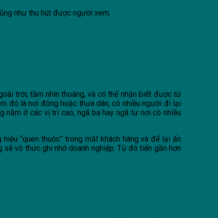
cũng như thu hút được người xem.
oài trời; tầm nhìn thoáng, và có thể nhận biết được từ
em đó là nơi đông hoặc thưa dân, có nhiều người đi lại
nằm ở các vị trí cao; ngã ba hay ngã tư nơi có nhiều
ng hiệu “quen thuộc” trong mắt khách hàng và để lại ấn
g sẽ vô thức ghi nhớ doanh nghiệp. Từ đó tiến gần hơn