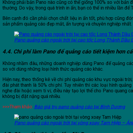
Không phải bản Pano nào cũng có thể giống 100% so với bản được 
thường. Do vậy, trong quá trình in ấn; bạn có thể in nhiều lần
Bên cạnh đó cần phải chọn chất liệu in ấn tốt, phù hợp cũng đón
sản phẩm quảng cáo đẹp mắt, ấn tượng và chuyên nghiệp nhất. 
Pano quảng cáo ngoài trời tại cao tốc Long Thành Dầu 
4.4. Chi phí làm Pano để quảng cáo tiết kiệm hơn cá
Không nhầm đâu, những doanh nghiệp dùng Pano để quảng cáo t
so với dùng những loại hình thức quảng cáo khác.
Hiện nay, theo thống kê về chi phí quảng cáo khu vực ngoài trời
đài phát thanh là 50% chi phí. Tuy nhiên thì các loại hình quản
nghe đài hoặc xem ti vi; điều này tạo lợi thế cho Pano quang cao
không bị đặt nặng quá nhiều.
>>>Tham khảo:
Báo giá trụ pano quảng cáo tại Bình Dương
Pano quảng cáo ngoài trời tại vòng xoay Tam Hiệp – Ản