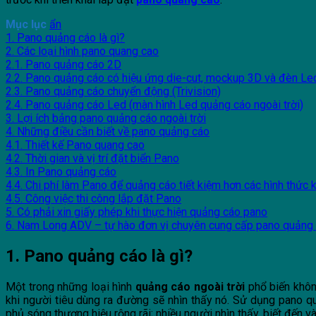
Mục lục
ẩn
1. Pano quảng cáo là gì?
2. Các loại hình pano quang cao
2.1. Pano quảng cáo 2D
2.2. Pano quảng cáo có hiệu ứng die-cut, mockup 3D và đèn Le
2.3. Pano quảng cáo chuyển động (Trivision)
2.4. Pano quảng cáo Led (màn hình Led quảng cáo ngoài trời)
3. Lợi ích bảng pano quảng cáo ngoài trời
4. Những điều cần biết về pano quảng cáo
4.1. Thiết kế Pano quang cao
4.2. Thời gian và vị trí đặt biển Pano
4.3. In Pano quảng cáo
4.4. Chi phí làm Pano để quảng cáo tiết kiệm hơn các hình thức 
4.5. Công việc thi công lắp đặt Pano
5. Có phải xin giấy phép khi thực hiện quảng cáo pano
6. Nam Long ADV – tự hào đơn vị chuyên cung cấp pano quảng cá
1. Pano quảng cáo là gì?
Một trong những loại hình
quảng cáo ngoài trời
phổ biến không
khi người tiêu dùng ra đường sẽ nhìn thấy nó. Sử dụng pano 
phủ sóng thương hiệu rộng rãi; nhiều người nhìn thấy, biết đến và