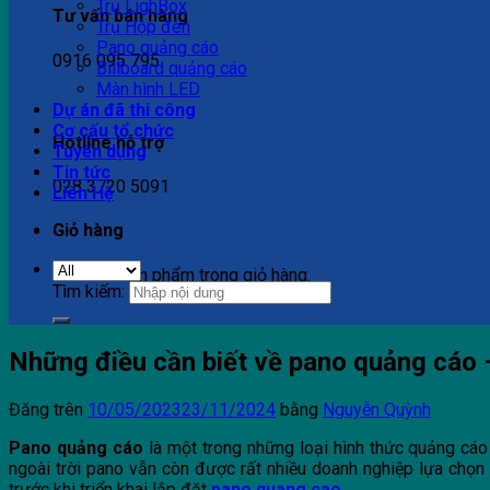
Trụ LighBox
Tư vấn bán hàng
Trụ Hộp đèn
Pano quảng cáo
0916 095 795
Billboard quảng cáo
Màn hình LED
Dự án đã thi công
Cơ cấu tổ chức
Hotline hỗ trợ
Tuyển dụng
Tin tức
028 3720 5091
Liên Hệ
Giỏ hàng
Chưa có sản phẩm trong giỏ hàng.
Tìm kiếm:
Những điều cần biết về pano quảng cáo
Đăng trên
10/05/2023
23/11/2024
bằng
Nguyễn Quỳnh
Pano quảng cáo
là một trong những loại hình thức quảng cáo 
ngoài trời pano vẫn còn được rất nhiều doanh nghiệp lựa chọn 
trước khi triển khai lắp đặt
pano quang cao
.