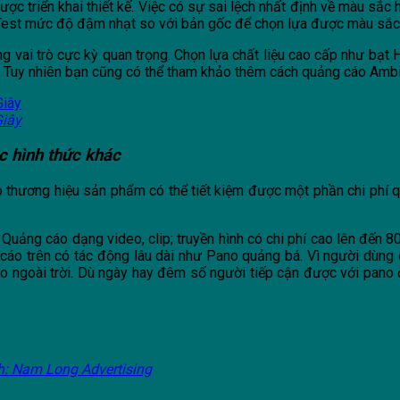
triển khai thiết kế. Việc có sự sai lệch nhất định về màu sắc ha
 để Test mức độ đậm nhạt so với bản gốc để chọn lựa được màu sắc
g vai trò cực kỳ quan trọng. Chọn lựa chất liệu cao cấp như bạt H
Tuy nhiên bạn cũng có thể tham khảo thêm cách quảng cáo Ambie
Giây
c hình thức khác
hương hiệu sản phẩm có thể tiết kiệm được một phần chi phí qu
; Quảng cáo dạng video, clip; truyền hình có chi phí cao lên đến 
g cáo trên có tác động lâu dài như Pano quảng bá. Vì người dùng 
 ngoài trời. Dù ngày hay đêm số người tiếp cận được với pano đó l
h: Nam Long Advertising