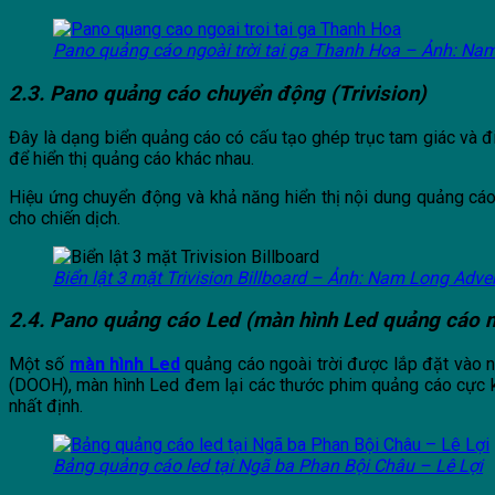
Pano quảng cáo ngoài trời tai ga Thanh Hoa – Ảnh: Nam
2.3. Pano quảng cáo chuyển động (Trivision)
Đây là dạng biển quảng cáo có cấu tạo ghép trục tam giác và đi
để hiển thị quảng cáo khác nhau.
Hiệu ứng chuyển động và khả năng hiển thị nội dung quảng cáo
cho chiến dịch.
Biển lật 3 mặt Trivision Billboard – Ảnh: Nam Long Adver
2.4. Pano quảng cáo Led (màn hình Led quảng cáo ng
Một số
màn hình Led
quảng cáo ngoài trời được lắp đặt vào 
(DOOH), màn hình Led đem lại các thước phim quảng cáo cực kỳ 
nhất định.
Bảng quảng cáo led tại Ngã ba Phan Bội Châu – Lê Lợi