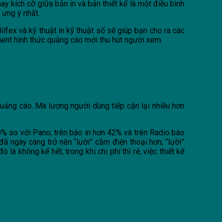
y kích cỡ giữa bản in và bản thiết kế là một điều bình
 ưng ý nhất.
ilfex và kỹ thuật in kỹ thuật số sẽ giúp bạn cho ra các
nt hình thức quảng cáo mới thu hút người xem.
ảng cáo. Mà lượng người dùng tiếp cận lại nhiều hơn
80% so với Pano; trên báo in hơn 42% và trên Radio báo
đã ngày càng trở nên “lười” cầm điện thoại hơn; “lười”
à không kể hết; trong khi chi phí thì rẻ, việc thiết kế