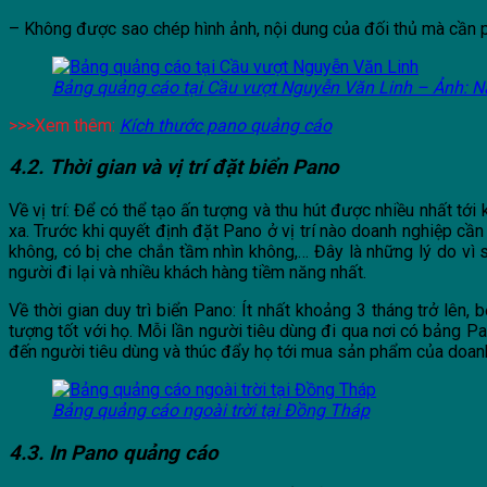
– Không được sao chép hình ảnh, nội dung của đối thủ mà cần p
Bảng quảng cáo tại Cầu vượt Nguyễn Văn Linh – Ảnh: N
>>>Xem thêm:
Kích thước pano quảng cáo
4.2. Thời gian và vị trí đặt biển Pano
Về vị trí: Để có thể tạo ấn tượng và thu hút được nhiều nhất t
xa. Trước khi quyết định đặt Pano ở vị trí nào doanh nghiệp cầ
không, có bị che chắn tầm nhìn không,… Đây là những lý do vì
người đi lại và nhiều khách hàng tiềm năng nhất.
Về thời gian duy trì biển Pano: Ít nhất khoảng 3 tháng trở lên,
tượng tốt với họ. Mỗi lần người tiêu dùng đi qua nơi có bảng 
đến người tiêu dùng và thúc đẩy họ tới mua sản phẩm của doan
Bảng quảng cáo ngoài trời tại Đồng Tháp
4
.3. In Pano quảng cáo