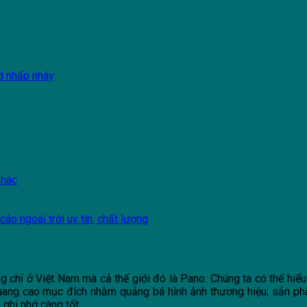
d nhấp nháy
khác
o ngoài trời uy tín, chất lượng
 chỉ ở Việt Nam mà cả thế giới đó là Pano. Chúng ta có thể hiểu 
quang cao mục đích nhằm quảng bá hình ảnh thương hiệu; sản p
 ghi nhớ càng tốt.