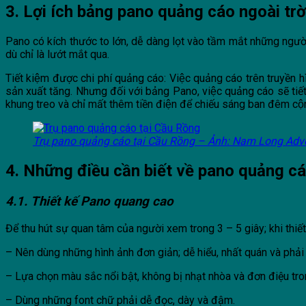
3. Lợi ích bảng pano quảng cáo ngoài trờ
Pano có kích thước to lớn, dễ dàng lọt vào tầm mắt những ng
dù chỉ là lướt mắt qua.
Tiết kiệm được chi phí quảng cáo: Việc quảng cáo trên truyền h
sản xuất tăng. Nhưng đối với bảng Pano, việc quảng cáo sẽ tiết
khung treo và chỉ mất thêm tiền điện để chiếu sáng ban đêm cộ
Trụ pano quảng cáo tại Cầu Rồng – Ảnh: Nam Long Adve
4. Những điều cần biết về pano quảng c
4.1. Thiết kế Pano quang cao
Để thu hút sự quan tâm của người xem trong 3 – 5 giây; khi thiế
– Nên dùng những hình ảnh đơn giản; dễ hiểu, nhất quán và phải 
– Lựa chọn màu sắc nổi bật, không bị nhạt nhòa và đơn điệu tron
– Dùng những font chữ phải dễ đọc, dày và đậm.