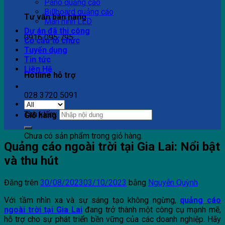
Pano quảng cáo
Billboard quảng cáo
Tư vấn bán hàng
Màn hình LED
Dự án đã thi công
0916 095 795
Cơ cấu tổ chức
Tuyển dụng
Tin tức
Liên Hệ
Hotline hỗ trợ
028 3720 5091
Tìm kiếm:
Giỏ hàng
Chưa có sản phẩm trong giỏ hàng.
Quảng cáo ngoài trời tại Gia Lai: Nổi bật
và thu hút
Đăng trên
30/08/2023
03/10/2023
bằng
Nguyễn Quỳnh
Với tầm nhìn xa và sự sáng tạo không ngừng,
quảng cáo
ngoài trời tại Gia Lai
đang trở thành một công cụ mạnh mẽ,
hỗ trợ cho sự phát triển bền vững của các doanh nghiệp. Hãy