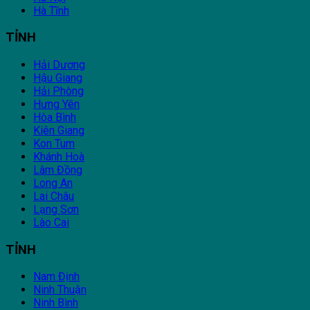
Hà Tĩnh
TỈNH
Hải Dương
Hậu Giang
Hải Phòng
Hưng Yên
Hòa Bình
Kiên Giang
Kon Tum
Khánh Hoà
Lâm Đồng
Long An
Lai Châu
Lạng Sơn
Lào Cai
TỈNH
Nam Định
Ninh Thuận
Ninh Bình