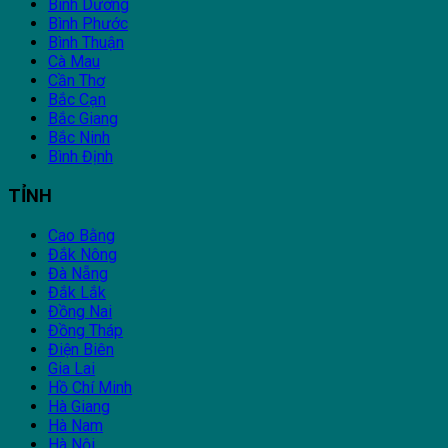
Bình Dương
Bình Phước
Bình Thuận
Cà Mau
Cần Thơ
Bắc Cạn
Bắc Giang
Bắc Ninh
Bình Định
TỈNH
Cao Bằng
Đắk Nông
Đà Nẵng
Đắk Lắk
Đồng Nai
Đồng Tháp
Điện Biên
Gia Lai
Hồ Chí Minh
Hà Giang
Hà Nam
Hà Nội