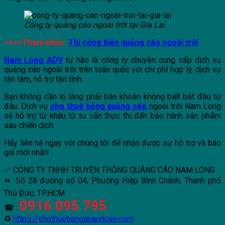
Công ty quảng cáo ngoài trời tại Gia Lai
=>>>Tham khảo:
Thi công biển quảng cáo ngoài trời
Nam Long ADV
tự hào là công ty chuyên cung cấp dịch vụ
quảng cáo ngoài trời trên toàn quốc với chi phí hợp lý, dịch vụ
tận tâm, hỗ trợ tận tình.
Bạn không cần lo lắng phải băn khoăn không biết bắt đầu từ
đâu. Dịch vụ
cho thuê bảng quảng cáo
ngoài trời Nam Long
sẽ hỗ trợ từ khâu từ tư vấn thực thi đến bảo hành sản phẩm
sau chiến dịch.
Hãy liên hệ ngay với chúng tôi để nhận được sự hỗ trợ và báo
giá mới nhất!
✅ CÔNG TY TNHH TRUYỀN THÔNG QUẢNG CÁO NAM LONG
⏩ Số 28 đường số 04, Phường Hiệp Bình Chánh, Thành phố
Thủ Đức, TP.HCM
0916 095 795
☎ :
♻
https://chothuebangquangcao.com