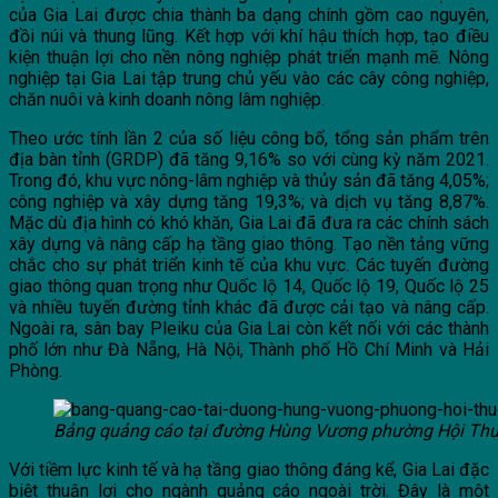
của Gia Lai được chia thành ba dạng chính gồm cao nguyên,
đồi núi và thung lũng. Kết hợp với khí hậu thích hợp, tạo điều
kiện thuận lợi cho nền nông nghiệp phát triển mạnh mẽ. Nông
nghiệp tại Gia Lai tập trung chủ yếu vào các cây công nghiệp,
chăn nuôi và kinh doanh nông lâm nghiệp.
Theo ước tính lần 2 của số liệu công bố, tổng sản phẩm trên
địa bàn tỉnh (GRDP) đã tăng 9,16% so với cùng kỳ năm 2021.
Trong đó, khu vực nông-lâm nghiệp và thủy sản đã tăng 4,05%;
công nghiệp và xây dựng tăng 19,3%; và dịch vụ tăng 8,87%.
Mặc dù địa hình có khó khăn, Gia Lai đã đưa ra các chính sách
xây dựng và nâng cấp hạ tầng giao thông. Tạo nền tảng vững
chắc cho sự phát triển kinh tế của khu vực. Các tuyến đường
giao thông quan trọng như Quốc lộ 14, Quốc lộ 19, Quốc lộ 25
và nhiều tuyến đường tỉnh khác đã được cải tạo và nâng cấp.
Ngoài ra, sân bay Pleiku của Gia Lai còn kết nối với các thành
phố lớn như Đà Nẵng, Hà Nội, Thành phố Hồ Chí Minh và Hải
Phòng.
Bảng quảng cáo tại đường Hùng Vương phường Hội Th
Với tiềm lực kinh tế và hạ tầng giao thông đáng kể, Gia Lai đặc
biệt thuận lợi cho ngành quảng cáo ngoài trời. Đây là một