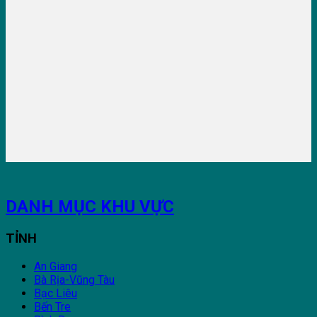
DANH MỤC KHU VỰC
TỈNH
An Giang
Bà Rịa-Vũng Tàu
Bạc Liêu
Bến Tre