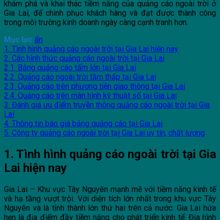
khám phá và khai thác tiềm năng của quảng cáo ngoài trời ở
Gia Lai, để chinh phục khách hàng và đạt được thành công
trong môi trường kinh doanh ngày càng cạnh tranh hơn.
Mục lục
ẩn
1. Tình hình quảng cáo ngoài trời tại Gia Lai hiện nay
2. Các hình thức quảng cáo ngoài trời tại Gia Lai
2.1. Bảng quảng cáo tấm lớn tại Gia Lai
2.2. Quảng cáo ngoài trời tầm thấp tại Gia Lai
2.3. Quảng cáo trên phương tiện giao thông tại Gia Lai
2.4. Quảng cáo trên màn hình kỹ thuật số tại Gia Lai
3. Đánh giá ưu điểm truyền thông quảng cáo ngoài trời tại Gia
Lai
4. Thông tin báo giá bảng quảng cáo tại Gia Lai
5. Công ty quảng cáo ngoài trời tại Gia Lai uy tín, chất lượng
1. Tình hình quảng cáo ngoài trời tại Gia
Lai hiện nay
Gia Lai – Khu vực Tây Nguyên mạnh mẽ với tiềm năng kinh tế
và hạ tầng vượt trội. Với diện tích lớn nhất trong khu vực Tây
Nguyên và là tỉnh thành lớn thứ hai trên cả nước. Gia Lai hứa
hẹn là địa điểm đầy tiềm năng cho phát triển kinh tế. Địa hình