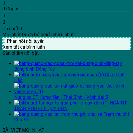
0
Góp ý
Cũ nhất
Mới nhất
Được bỏ phiếu nhiều nhất
Phản hồi nội tuyến
Xem tất cả bình luận
Sản phẩm nổi bật
Bùng binh Đông Tây
Cầu Gành
Hào
Nút giao CT Hưng Yên - Thái Bình - Vành đai 5
NGÃ TƯ
TRẦN PHÚ - LÊ QUÝ ĐÔN
Trạm thu phí
Chư Sê
BÀI VIẾT MỚI NHẤT