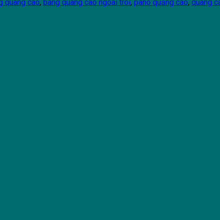
g quang cao
,
bang quang cao ngoai troi
,
pano quảng cáo
,
quang ca