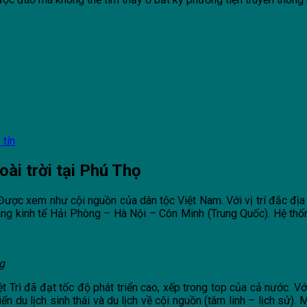
 tín
ài trời tại Phú Thọ
ược xem như cội nguồn của dân tộc Việt Nam. Với vị trí đắc địa 
ang kinh tế Hải Phòng – Hà Nội – Côn Minh (Trung Quốc). Hệ thốn
g
 Trì đã đạt tốc độ phát triển cao, xếp trong top của cả nước. V
riển du lịch sinh thái và du lịch về cội nguồn (tâm linh – lịch sử