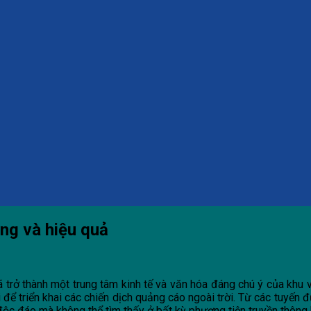
ợng và hiệu quả
 trở thành một trung tâm kinh tế và văn hóa đáng chú ý của khu 
i để triển khai các chiến dịch quảng cáo ngoài trời. Từ các tuy
độc đáo mà không thể tìm thấy ở bất kỳ phương tiện truyền thông