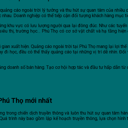
uảng cáo ngoài trời lý tưởng và thu hút sự quan tâm của nhiều d
hác nhau. Doanh nghiệp có thể tiếp cận đối tượng khách hàng mục ti
ững khu vực có lưu lượng người qua lại đông đúc. Như các tuyến 
siêu thị, trường học… Phú Thọ có cơ sở vật chất và hạ tầng hiệ
ời gian xuất hiện. Quảng cáo ngoài trời tại Phú Thọ mang lại lợi th
y đi học, đều có thể thấy quảng cáo tại những vị trí dễ nhìn. Đố
tăng doanh số bán hàng. Tạo cơ hội hợp tác và đầu tư hấp dẫn từ
 Phú Thọ mới nhất
ọng trong chiến dịch truyền thông và luôn thu hút sự quan tâm hà
uá trình này bao gồm lập kế hoạch truyền thông, lựa chọn hình thứ