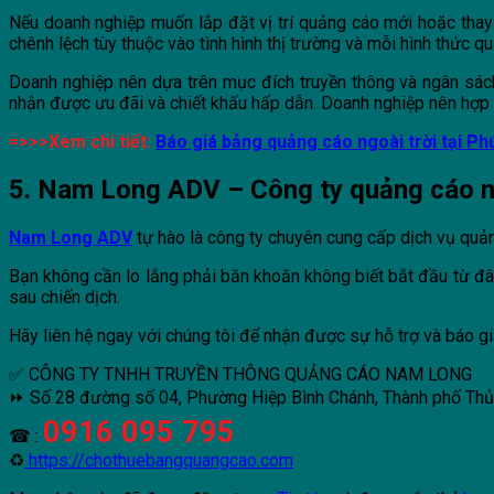
Nếu doanh nghiệp muốn lắp đặt vị trí quảng cáo mới hoặc thay 
chênh lệch tùy thuộc vào tình hình thị trường và mỗi hình thức q
Doanh nghiệp nên dựa trên mục đích truyền thông và ngân sác
nhận được ưu đãi và chiết khấu hấp dẫn. Doanh nghiệp nên hợp t
=>>>Xem chi tiết:
Báo giá bảng quảng cáo ngoài trời tại Ph
5. Nam Long ADV – Công ty quảng cáo ngo
Nam Long ADV
tự hào là công ty chuyên cung cấp dịch vụ quảng 
Bạn không cần lo lắng phải băn khoăn không biết bắt đầu từ đâ
sau chiến dịch.
Hãy liên hệ ngay với chúng tôi để nhận được sự hỗ trợ và báo gi
✅ CÔNG TY TNHH TRUYỀN THÔNG QUẢNG CÁO NAM LONG
⏩ Số 28 đường số 04, Phường Hiệp Bình Chánh, Thành phố Th
0916 095 795
☎ :
♻
https://chothuebangquangcao.com