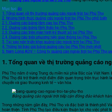
Mục lục
ẩn
1. Tổng quan về thị trường quảng cáo ngoài trời tại Phú Thọ
2. Những hình thức quảng cáo ngoài trời tại Phú Thọ phổ biến
2.1. Quảng cáo bảng tầm cao tại Phú Thọ
2.2. Quảng cáo bảng tầm thấp tại Phú Thọ
2.3. Quảng cáo trên màn hình kỹ thuật số tại Phú Thọ
2.4. Quảng cáo trên phương tiện giao thông tại Phú Thọ
3. Tại sao nên triển khai quảng cáo ngoài trời tại Phú Thọ
4. Thông tin báo giá bảng quảng cáo tại Phú Thọ mới nhất
5. Nam Long ADV – Công ty quảng cáo ngoài trời tại Phú Thọ uy
1. Tổng quan về thị trường quảng cáo ngo
Phú Thọ nằm ở vùng Trung du miền núi phía Bắc của Việt Nam. Đ
Phú Thọ đã trở thành một điểm đến quan trọng trên trục hành l
chuyển và giao thương kinh tế – văn hóa.
Bảng quảng cáo ngoài trời tiếp cận đông đảo khách hàn
Trong những năm gần đây, Phú Thọ và đặc biệt là thành phố Việt
hoàn thiện. Tỉnh Phú Thọ tạo điều kiện thuận lợi cho việc phát t