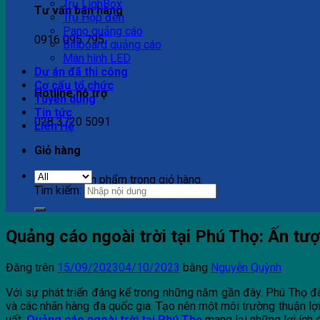
Trụ LighBox
Tư vấn bán hàng
Trụ Hộp đèn
Pano quảng cáo
0916 095 795
Billboard quảng cáo
Màn hình LED
Dự án đã thi công
Cơ cấu tổ chức
Hotline hỗ trợ
Tuyển dụng
Tin tức
028 3720 5091
Liên Hệ
Giỏ hàng
Chưa có sản phẩm trong giỏ hàng.
Tìm kiếm:
Quảng cáo ngoài trời tại Phú Thọ: Ấn tư
Đăng trên
15/09/2023
04/10/2023
bằng
Nguyễn Quỳnh
Với sự phát triển đáng kể trong những năm gần đây. Phú Thọ đã
và các nhãn hàng đa quốc gia. Tạo nên một môi trường thuận lợ
uất.
Quảng cáo ngoài trời tại Phú Thọ
mang lại những lợi ích 