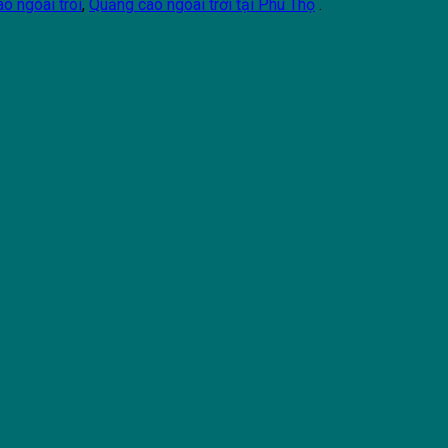
o ngoai troi
,
Quảng cáo ngoài trời tại Phú Thọ
.