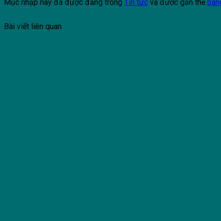
Mục nhập này đã được đăng trong
Tin tức
và được gắn thẻ
ban
Bài viết liên quan