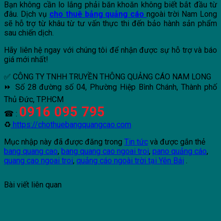
Bạn không cần lo lắng phải băn khoăn không biết bắt đầu từ
đâu. Dịch vụ
cho thuê bảng quảng cáo
ngoài trời Nam Long
sẽ hỗ trợ từ khâu từ tư vấn thực thi đến bảo hành sản phẩm
sau chiến dịch.
Hãy liên hệ ngay với chúng tôi để nhận được sự hỗ trợ và báo
giá mới nhất!
✅ CÔNG TY TNHH TRUYỀN THÔNG QUẢNG CÁO NAM LONG
⏩ Số 28 đường số 04, Phường Hiệp Bình Chánh, Thành phố
Thủ Đức, TP.HCM
0916 095 795
☎ :
♻
https://chothuebangquangcao.com
Mục nhập này đã được đăng trong
Tin tức
và được gắn thẻ
bang quang cao
,
bang quang cao ngoai troi
,
pano quảng cáo
,
quang cao ngoai troi
,
quảng cáo ngoài trời tại Yên Bái
.
Bài viết liên quan