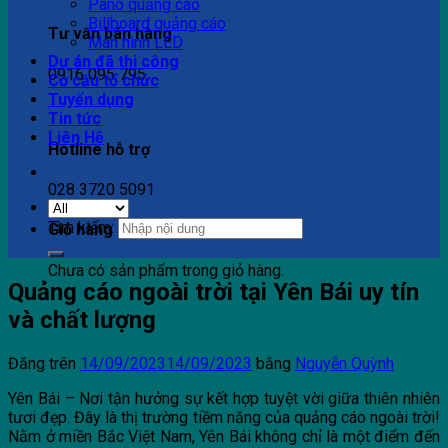
Pano quảng cáo
Billboard quảng cáo
Tư vấn bán hàng
Màn hình LED
Dự án đã thi công
0916 095 795
Cơ cấu tổ chức
Tuyển dụng
Tin tức
Liên Hệ
Hotline hỗ trợ
028 3720 5091
Tìm kiếm:
Giỏ hàng
Chưa có sản phẩm trong giỏ hàng.
Quảng cáo ngoài trời tại Yên Bái uy tín
và chất lượng
Đăng trên
14/09/2023
14/09/2023
bằng
Nguyễn Quỳnh
Yên Bái – Nơi tận hưởng sự kết hợp tuyệt vời giữa thiên nhiên
tươi đẹp. Đây là thị trường tiềm năng của quảng cáo ngoài trời!
Nằm ở miền Bắc Việt Nam, Yên Bái không chỉ là một điểm đến