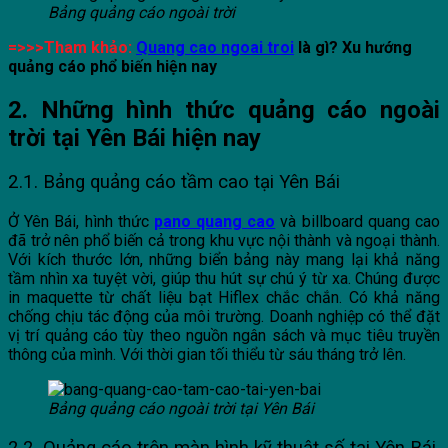
Bảng quảng cáo ngoài trời
=>>>Tham khảo:
Quang cao ngoai troi
là gì? Xu hướng
quảng cáo phổ biến hiện nay
2. Những hình thức quảng cáo ngoài
trời tại Yên Bái hiện nay
2.1. Bảng quảng cáo tầm cao tại Yên Bái
Ở Yên Bái, hình thức
pano quang cao
và billboard quang cao
đã trở nên phổ biến cả trong khu vực nội thành và ngoại thành.
Với kích thước lớn, những biển bảng này mang lại khả năng
tầm nhìn xa tuyệt vời, giúp thu hút sự chú ý từ xa. Chúng được
in maquette từ chất liệu bạt Hiflex chắc chắn. Có khả năng
chống chịu tác động của môi trường. Doanh nghiệp có thể đặt
vị trí quảng cáo tùy theo nguồn ngân sách và mục tiêu truyền
thông của mình. Với thời gian tối thiểu từ sáu tháng trở lên.
Bảng quảng cáo ngoài trời tại Yên Bái
2.2. Quảng cáo trên màn hình kỹ thuật số tại Yên Bái