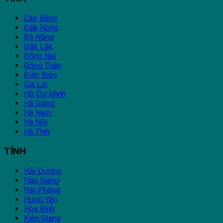
Cao Bằng
Đắk Nông
Đà Nẵng
Đắk Lắk
Đồng Nai
Đồng Tháp
Điện Biên
Gia Lai
Hồ Chí Minh
Hà Giang
Hà Nam
Hà Nội
Hà Tĩnh
TỈNH
Hải Dương
Hậu Giang
Hải Phòng
Hưng Yên
Hòa Bình
Kiên Giang