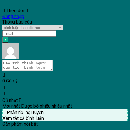
Theo dõi
Đăng nhập
Thông báo của
0
Góp ý
Cũ nhất
Mới nhất
Được bỏ phiếu nhiều nhất
Phản hồi nội tuyến
Xem tất cả bình luận
Sản phẩm nổi bật