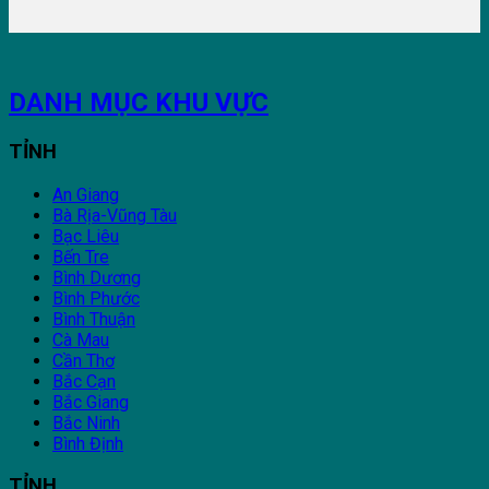
DANH MỤC KHU VỰC
TỈNH
An Giang
Bà Rịa-Vũng Tàu
Bạc Liêu
Bến Tre
Bình Dương
Bình Phước
Bình Thuận
Cà Mau
Cần Thơ
Bắc Cạn
Bắc Giang
Bắc Ninh
Bình Định
TỈNH