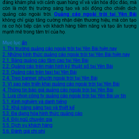
đáng khám phá với cảnh quan hùng vĩ và văn hóa độc đáo, mà
còn là một thị trường sáng tạo và sôi động cho chiến dịch
quảng cáo ngoài trời.
Quảng cáo ngoài trời tại Yên Bái
không chỉ giúp tăng cường nhận diện thương hiệu, mà còn tạo
ra cơ hội tiếp cận với khách hàng tiềm năng và tạo ấn tượng
mạnh mẽ trong tâm trí của họ.
Mục lục
ẩn
1. Thị trường quảng cáo ngoài trời tại Yên Bái hiện nay
2. Những hình thức quảng cáo ngoài trời tại Yên Bái hiện nay
2.1. Bảng quảng cáo tầm cao tại Yên Bái
2.2. Quảng cáo trên màn hình kỹ thuật số tại Yên Bái
2.3. Quảng cáo trên taxi tại Yên Bái
2.4. Treo banner, phướn ngoài trời tại Yên Bái
3. Vì sao nên triển khai quảng cáo ngoài trời tại Yên Bái
4. Thông tin báo giá quảng cáo ngoài trời tại Yên Bái
5. Lựa chọn công ty quảng cáo ngoài trời tại Yên Bái uy tín
5.1. Kinh nghiệm và danh tiếng
5.2. Khả năng sáng tạo và thiết kế
5.3. Đa dạng hóa hình thức quảng cáo
5.4. Đội ngũ chuyên gia
5.5. Dịch vụ khách hàng
5.6. Đánh giá chi phí