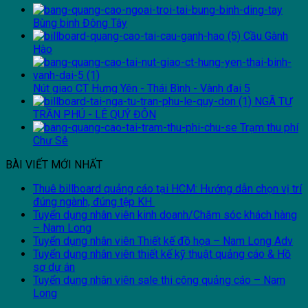
Bùng binh Đông Tây
Cầu Gành
Hào
Nút giao CT Hưng Yên - Thái Bình - Vành đai 5
NGÃ TƯ
TRẦN PHÚ - LÊ QUÝ ĐÔN
Trạm thu phí
Chư Sê
BÀI VIẾT MỚI NHẤT
Thuê billboard quảng cáo tại HCM: Hướng dẫn chọn vị trí
đúng ngành, đúng tệp KH
Tuyển dụng nhân viên kinh doanh/Chăm sóc khách hàng
– Nam Long
Tuyển dụng nhân viên Thiết kế đồ họa – Nam Long Adv
Tuyển dụng nhân viên thiết kế kỹ thuật quảng cáo & Hồ
sơ dự án
Tuyển dụng nhân viên sale thi công quảng cáo – Nam
Long