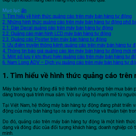
Mục lục
ẩn
1. Tìm hiểu về hình thức quảng cáo trên máy bán hàng tự động
2. Những hình thức quảng cáo trên máy bán hàng tự động phổ b
2.1. Dán Decal quảng cáo trên máy bán hàng tự động
2.2. Quảng cáo màn hình LCD máy bán hàng tự động
2.3. Quảng cáo Poster trên máy bàn hàng tự động
3. Ưu điểm truyền thông kênh quảng cáo trên máy bán hàng tự 
4. Thông tin báo giá quảng cáo lên máy bán hàng tự động mới n
5. Một số lưu ý khi thực hiện quảng cáo trên máy bán hàng tự đ
6. Nam Long ADV – Dịch vụ quảng cáo trên máy bán hàng tự đ
1. Tìm hiểu về hình thức quảng cáo trên
Máy bán hàng tự động đã trở thành một phương tiện mua bán phổ 
dàng trong quá trình mua sắm. Với sự ủng hộ mạnh mẽ từ người 
Tại Việt Nam, hệ thống máy bán hàng tự động đang phát triển v
động của máy bán hàng tạo ra sự nhanh chóng và thuận tiện tro
Do đó, quảng cáo trên máy bán hàng tự động là một hình thức 
dạng và đông đúc của đối tượng khách hàng; doanh nghiệp có th
mình.