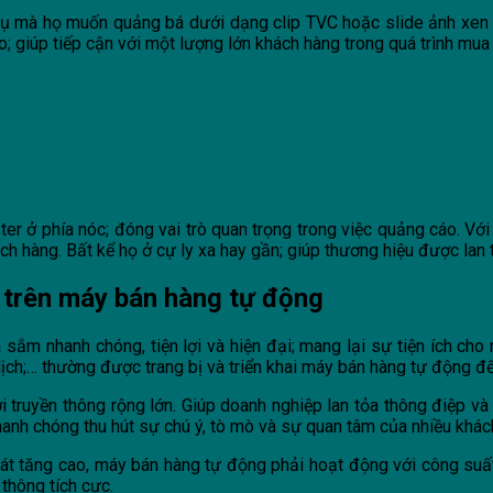
vụ mà họ muốn quảng bá dưới dạng clip TVC hoặc slide ảnh xen k
o; giúp tiếp cận với một lượng lớn khách hàng trong quá trình mu
 ở phía nóc; đóng vai trò quan trọng trong việc quảng cáo. Với 
 hàng. Bất kể họ ở cự ly xa hay gần; giúp thương hiệu được lan t
 trên máy bán hàng tự động
m nhanh chóng, tiện lợi và hiện đại; mang lại sự tiện ích cho 
 lịch;… thường được trang bị và triển khai máy bán hàng tự động
truyền thông rộng lớn. Giúp doanh nghiệp lan tỏa thông điệp và 
 nhanh chóng thu hút sự chú ý, tò mò và sự quan tâm của nhiều khá
i khát tăng cao, máy bán hàng tự động phải hoạt động với công s
thông tích cực.