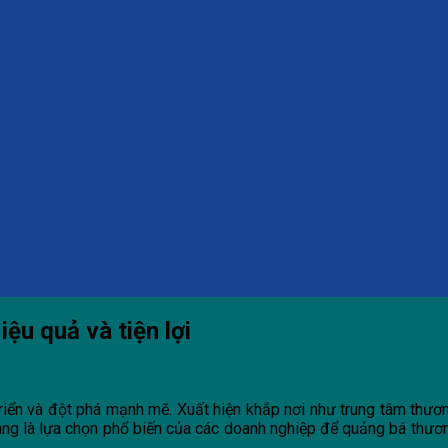
ệu quả và tiện lợi
iển và đột phá mạnh mẽ. Xuất hiện khắp nơi như trung tâm thươn
ng là lựa chọn phổ biến của các doanh nghiệp để quảng bá thương 