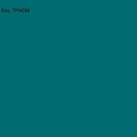
ủ Đức, TP.HCM
k
.