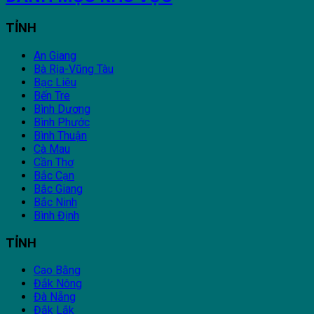
TỈNH
An Giang
Bà Rịa-Vũng Tàu
Bạc Liêu
Bến Tre
Bình Dương
Bình Phước
Bình Thuận
Cà Mau
Cần Thơ
Bắc Cạn
Bắc Giang
Bắc Ninh
Bình Định
TỈNH
Cao Bằng
Đắk Nông
Đà Nẵng
Đắk Lắk