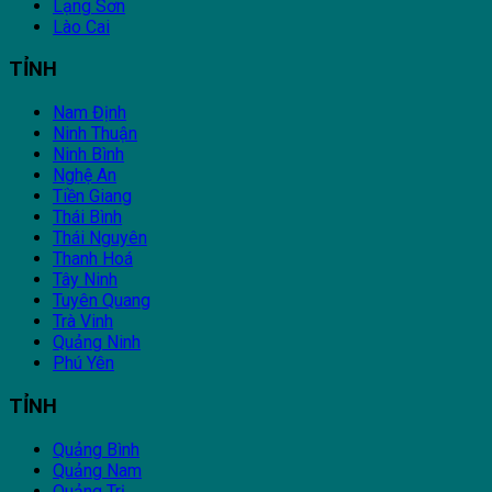
Lạng Sơn
Lào Cai
TỈNH
Nam Định
Ninh Thuận
Ninh Bình
Nghệ An
Tiền Giang
Thái Bình
Thái Nguyên
Thanh Hoá
Tây Ninh
Tuyên Quang
Trà Vinh
Quảng Ninh
Phú Yên
TỈNH
Quảng Bình
Quảng Nam
Quảng Trị