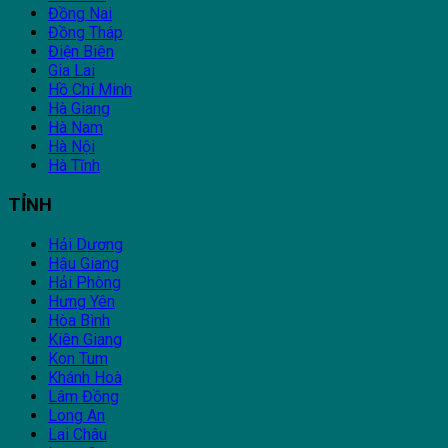
Đồng Nai
Đồng Tháp
Điện Biên
Gia Lai
Hồ Chí Minh
Hà Giang
Hà Nam
Hà Nội
Hà Tĩnh
TỈNH
Hải Dương
Hậu Giang
Hải Phòng
Hưng Yên
Hòa Bình
Kiên Giang
Kon Tum
Khánh Hoà
Lâm Đồng
Long An
Lai Châu