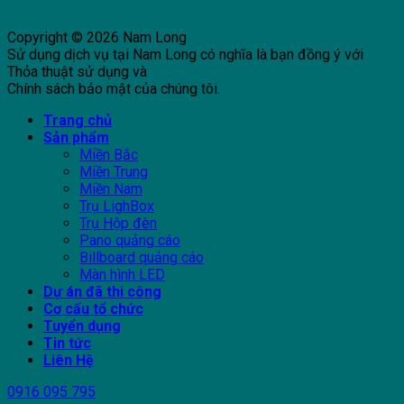
Copyright © 2026 Nam Long
Sử dụng dịch vụ tại Nam Long có nghĩa là bạn đồng ý với
Thỏa thuật sử dụng và
Chính sách bảo mật của chúng tôi.
Trang chủ
Sản phẩm
Miền Bắc
Miền Trung
Miền Nam
Trụ LighBox
Trụ Hộp đèn
Pano quảng cáo
Billboard quảng cáo
Màn hình LED
Dự án đã thi công
Cơ cấu tổ chức
Tuyển dụng
Tin tức
Liên Hệ
0916 095 795