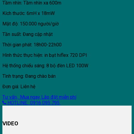
Tầm nhìn: Tầm nhìn xa 600m
Kích thước: 6mH x 18mW
Mật độ: 150.000 người/giờ
Tần suất: Đang cập nhật
Thời gian phát: 18h00-22h00
Hình thức thực hiện: in bạt hiflex 720 DPI
Hệ thống chiếu sáng: 8 bộ đèn LED 100W
Tình trạng: Đang chào bán
Đơn giá: Liên hệ
Tư vấn, Mua ngay
Lắp đặt miễn phí
HOTLINE: 0916 095 795
VIDEO