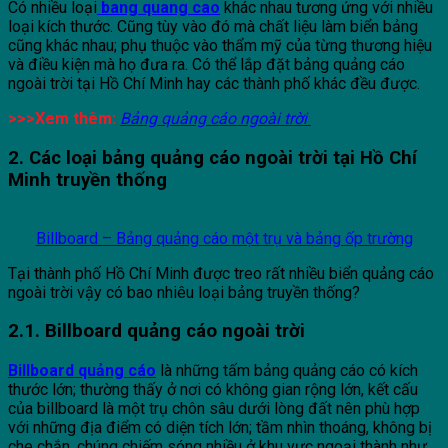
Có nhiều loại
bang quang cao
khác nhau tương ứng với nhiều
loại kích thước. Cũng tùy vào đó mà chất liệu làm biển bảng
cũng khác nhau; phụ thuộc vào thẩm mỹ của từng thương hiệu
và điều kiện mà họ đưa ra. Có thể lắp đặt bảng quảng cáo
ngoài trời tại Hồ Chí Minh hay các thành phố khác đều được.
>>>Xem thêm:
Bảng quảng cáo ngoài trời
2. Các loại bảng quảng cáo ngoài trời tại Hồ Chí
Minh truyền thống
Billboard – Bảng quảng cáo một trụ và bảng ốp trường
Tại thành phố Hồ Chí Minh được treo rất nhiều biển quảng cáo
ngoài trời vậy có bao nhiêu loại bảng truyền thống?
2.1. Billboard quảng cáo ngoài trời
Billboard quảng cáo
là những tấm bảng quảng cáo có kích
thước lớn; thường thấy ở nơi có không gian rộng lớn, kết cấu
của billboard là một trụ chôn sâu dưới lòng đất nên phù hợp
với những địa điểm có diện tích lớn; tầm nhìn thoáng, không bị
che chắn, chúng chiếm sóng nhiều ở khu vực ngoại thành như