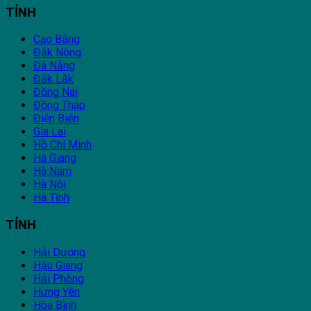
TỈNH
Cao Bằng
Đắk Nông
Đà Nẵng
Đắk Lắk
Đồng Nai
Đồng Tháp
Điện Biên
Gia Lai
Hồ Chí Minh
Hà Giang
Hà Nam
Hà Nội
Hà Tĩnh
TỈNH
Hải Dương
Hậu Giang
Hải Phòng
Hưng Yên
Hòa Bình