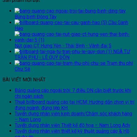
Sản phẩm nổi bật
Bùng binh Đông Tây
Cầu Gành
Hào
Nút giao CT Hưng Yên - Thái Bình - Vành đai 5
NGÃ TƯ
TRẦN PHÚ - LÊ QUÝ ĐÔN
Trạm thu phí
Chư Sê
BÀI VIẾT MỚI NHẤT
Bảng quảng cáo ngoài trời: 7 điều DN cần biết trước khi
chi ngân sách
Thuê billboard quảng cáo tại HCM: Hướng dẫn chọn vị trí
đúng ngành, đúng tệp KH
Tuyển dụng nhân viên kinh doanh/Chăm sóc khách hàng
– Nam Long
Tuyển dụng nhân viên Thiết kế đồ họa – Nam Long Adv
Tuyển dụng nhân viên thiết kế kỹ thuật quảng cáo & Hồ
sơ dự án