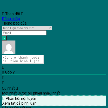
Theo dõi
Đăng nhập
Thông báo của
0
Góp ý
Cũ nhất
Mới nhất
Được bỏ phiếu nhiều nhất
Phản hồi nội tuyến
Xem tất cả bình luận