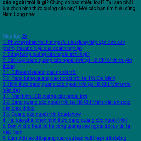
cáo ngoài trời là gi
? Chúng có bao nhiêu loại? Tại sao phải
lựa chọn hình thức quảng cáo này? Mời các bạn tìm hiểu cùng
Nam Long nhé:
Mục lục
ẩn
1. Phương pháp thu hút người tiêu dùng tiếp cận đến sản
phẩm, thương hiệu của doanh nghiệp
2. Bảng bảng quảng cáo ngoài trời là gì?
2. Các loại bảng quảng cáo ngoài trời tại Hồ Chí Minh truyền
thống
2.1. Billboard quảng cáo ngoài trời
2.2. Pano bảng quảng cáo ngoài trời tại Hồ Chí Minh
3. Hình thức bảng quảng cáo ngoài trời tại Hồ Chí Minh mới,
hiện đại
3.1. Màn hình LED quảng cáo ngoài trời
3.2. Bảng quảng cáo ngoài trời tại Hồ Chí Minh trên phương
tiện giao thông
3.3. Quảng cáo ngoài trời Roadshow
4. Tại sao phải chọn hình thức bảng quảng cáo ngoài trời?
5. Đơn vị cho thuê và thi công quảng cáo ngoài trời uy tín tại
Việt Nam
6. Làm thế nào để quảng cáo của bạn xuất hiện trên bảng