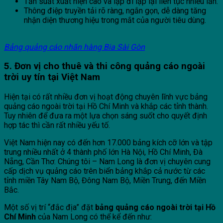
Tần suất xuất hiện cao và lặp đi lặp lại liên tục nhiều lần.
Thông điệp truyền tải rõ ràng, ngắn gọn, dễ dàng tăng
nhận diện thương hiệu trong mắt của người tiêu dùng.
Bảng quảng cáo nhãn hàng Bia Sài Gòn
5. Đơn vị cho thuê và thi công quảng cáo ngoài
trời uy tín tại Việt Nam
Hiện tại có rất nhiều đơn vị hoạt động chuyên lĩnh vực bảng
quảng cáo ngoài trời tại Hồ Chí Minh và khắp các tỉnh thành.
Tuy nhiên để đưa ra một lựa chọn sáng suốt cho quyết định
hợp tác thì cần rất nhiều yếu tố.
Việt Nam hiện nay có đến hơn 17.000 bảng kích cỡ lớn và tập
trung nhiều nhất ở 4 thành phố lớn Hà Nội, Hồ Chí Minh, Đà
Nẵng, Cần Thơ. Chúng tôi – Nam Long là đơn vị chuyên cung
cấp dịch vụ quảng cáo trên biển bảng khắp cả nước từ các
tỉnh miền Tây Nam Bộ, Đông Nam Bộ, Miền Trung, đến Miền
Bắc.
Một số vị trí “đắc địa” đặt
bảng quảng cáo ngoài trời tại Hồ
Chí Minh
của Nam Long có thể kể đến như: