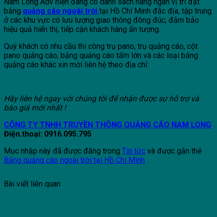
Nam Long Adv hiện đang có danh sách hàng ngàn vị trí đặt
bảng
quảng cáo ngoài trời
tại Hồ Chí Minh đắc địa, tập trung
ở các khu vực có lưu lượng giao thông đông đúc, đảm bảo
hiệu quả hiển thị, tiếp cận khách hàng ấn tượng.
Quý khách có nhu cầu thi công trụ pano, trụ quảng cáo, cột
pano quảng cáo, bảng quảng cáo tấm lớn và các loại bảng
quảng cáo khác xin mời liên hệ theo địa chỉ:
Hãy liên h
ệ
ngay v
ớ
i chúng tôi đ
ể
nh
ậ
n đ
ượ
c s
ự
h
ỗ
tr
ợ
và
báo giá m
ớ
i nh
ấ
t !
CÔNG TY TNHH TRUY
Ề
N TH
Ô
NG QU
Ả
NG C
Á
O NAM LONG
Đi
ệ
n.tho
ạ
i:
0916.095.795
Mục nhập này đã được đăng trong
Tin tức
và được gắn thẻ
Bảng quảng cáo ngoài trời tại Hồ Chí Minh
.
Bài viết liên quan