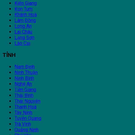
Kiên Giang
Kon Tum
Khánh Hoà
Lâm Đồng
Long An
Lai Châu
Lạng Sơn
Lào Cai
TỈNH
Nam Định
Ninh Thuận
Ninh Bình
Nghệ An
Tiền Giang
Thái Bình
Thái Nguyên
Thanh Hoá
Tây Ninh
Tuyên Quang
Trà Vinh
Quảng Ninh