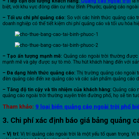
– Tiếp cận đối tượng khách hàng:
Quang cao ngoai troi
là 
biệt, với khu vực đông dân cư như Bình Phước; quảng cáo ngoài
– Tối ưu chi phí quảng cáo:
So với các hình thức quảng cáo tr
doanh nghiệp có thể tiết kiệm chi phí quảng cáo và tối ưu hóa h
– Tạo ấn tượng mạnh mẽ:
Quảng cáo ngoài trời thường được t
mạnh mẽ và gây được sự tò mò. Thu hút khách hàng đến với sả
– Đa dạng hình thức quảng cáo:
Thị trường quảng cáo ngoài t
đèn quảng cáo đến xe quảng cáo và các sản phẩm quảng cáo di 
– Tăng độ tin cậy và tín nhiệm của khách hàng:
Quảng cáo n
quảng cáo ngoài trời thường xuyên trên đường phố, họ sẽ tin t
Tham khảo:
9 loại biển quảng cáo ngoài trời phổ bi
3. Chi phí xác định báo giá bảng quảng c
– Vị trí:
Vị trí quảng cáo ngoài trời là một yếu tố quan trọng. V