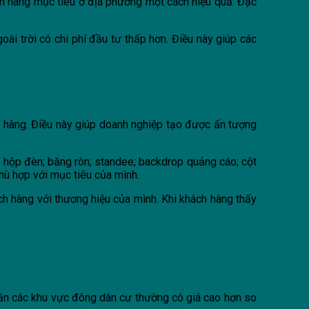
ch hàng mục tiêu ở địa phương một cách hiệu quả. Đặc
oài trời có chi phí đầu tư thấp hơn. Điều này giúp các
ch hàng. Điều này giúp doanh nghiệp tạo được ấn tượng
, hộp đèn; băng rôn; standee; backdrop quảng cáo; cột
ù hợp với mục tiêu của mình.
ch hàng với thương hiệu của mình. Khi khách hàng thấy
í gần các khu vực đông dân cư thường có giá cao hơn so