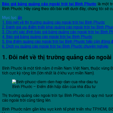
Báo giá bảng quảng cáo ngoài trời tại Bình Phước
là một tr
Bình Phước. Hãy cùng theo dõi bài viết dưới đây; chúng tôi sẽ c
Mục lục
ẩn
1. Đôi nét về thị trường quảng cáo ngoài trời tại Bình Phước
2. Đánh giá ưu điểm triển khai quảng cáo ngoài trời tại Bình Ph
3. Chi phí xác định báo giá bảng quảng cáo ngoài trời tại Bình 
4. Báo giá bảng quảng cáo ngoài trời tại Bình Phước
5. Địa điểm quảng cáo ngoài trời tại Bình Phước tiếp cận đông
6. Dịch vụ quảng cáo ngoài trời tại Bình Phước chuyên nghiệp
1. Đôi nét về thị trường quảng cáo ngoài 
Bình Phước là một tỉnh nằm ở miền Nam Việt Nam, thuộc vùng Đô
tích cực kỳ rộng lớn (lớn nhất là ở khu vực miền Nam).
Bình Phước – Điểm đến hấp dẫn của nhà đầu tư
Thị trường quảng cáo ngoài trời tại Bình Phước có quy mô tươn
cáo ngoài trời cũng tăng lên.
Bình Phước nằm gần khu vực kinh tế phát triển như TP.HCM, Đồ