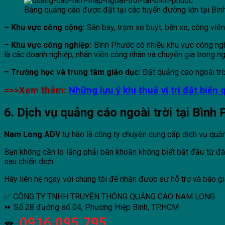
Bảng quảng cáo được đặt tại các tuyến đường lớn tại Bì
– Khu vực công cộng:
Sân bay, trạm xe buýt, bến xe, công viê
– Khu vực công nghiệp:
Bình Phước có nhiều khu vực công ngh
là các doanh nghiệp, nhân viên công nhân và chuyên gia trong n
– Trường học và trung tâm giáo dục:
Đặt quảng cáo ngoài trời
=>>Xem thêm:
Những lưu ý khi thuê vị trí đặt biển
6. Dịch vụ quảng cáo ngoài trời tại Bìn
Nam Long ADV
tự hào là công ty chuyên cung cấp dịch vụ quảng 
Bạn không cần lo lắng phải băn khoăn không biết bắt đầu từ đâ
sau chiến dịch.
Hãy liên hệ ngay với chúng tôi để nhận được sự hỗ trợ và báo gi
✅ CÔNG TY TNHH TRUYỀN THÔNG QUẢNG CÁO NAM LONG
⏩ Số 28 đường số 04, Phường Hiệp Bình, TP.HCM
0916 095 795
☎ :