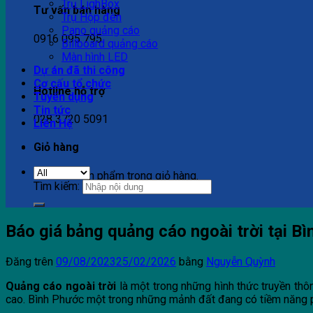
Trụ LighBox
Tư vấn bán hàng
Trụ Hộp đèn
Pano quảng cáo
0916 095 795
Billboard quảng cáo
Màn hình LED
Dự án đã thi công
Cơ cấu tổ chức
Hotline hỗ trợ
Tuyển dụng
Tin tức
028 3720 5091
Liên Hệ
Giỏ hàng
Chưa có sản phẩm trong giỏ hàng.
Tìm kiếm:
Báo giá bảng quảng cáo ngoài trời tại B
Đăng trên
09/08/2023
25/02/2026
bằng
Nguyễn Quỳnh
Quảng cáo ngoài trời
là một trong những hình thức truyền thô
cao. Bình Phước một trong những mảnh đất đang có tiềm năng ph