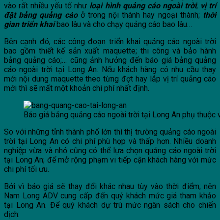
vào rất nhiều yếu tố như
loại hình quảng cáo ngoài trời
;
vị trí
đặt bảng quảng cáo
ở trong nội thành hay ngoại thành;
thời
gian triển khai
bao lâu và cho chạy quảng cáo bao lâu…
Bên cạnh đó, các công đoạn triển khai quảng cáo ngoài trời
bao gồm thiết kế sản xuất maquette; thi công và bảo hành
bảng quảng cáo;… cũng ảnh hưởng đến báo giá bảng quảng
cáo ngoài trời tại Long An. Nếu khách hàng có nhu cầu thay
mới nội dung maquette theo từng đợt hay lắp vị trí quảng cáo
mới thì sẽ mất một khoản chi phí nhất định.
Báo giá bảng quảng cáo ngoài trời tại Long An phụ thuộc 
So với những tỉnh thành phố lớn thì thị trường quảng cáo ngoài
trời tại Long An có chi phí phù hợp và thấp hơn. Nhiều doanh
nghiệp vừa và nhỏ cũng có thể lựa chọn quảng cáo ngoài trời
tại Long An; để mở rộng phạm vi tiếp cận khách hàng với mức
chi phí tối ưu.
Bởi vì báo giá sẽ thay đổi khác nhau tùy vào thời điểm; nên
Nam Long ADV cung cấp đến quý khách mức giá tham khảo
tại Long An. Để quý khách dự trù mức ngân sách cho chiến
dịch: