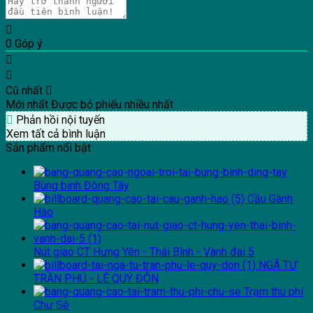
0
Góp ý
Cũ nhất
Mới nhất
Được bỏ phiếu nhiều nhất
Phản hồi nội tuyến
Xem tất cả bình luận
Sản phẩm nổi bật
Bùng binh Đông Tây
Cầu Gành
Hào
Nút giao CT Hưng Yên - Thái Bình - Vành đai 5
NGÃ TƯ
TRẦN PHÚ - LÊ QUÝ ĐÔN
Trạm thu phí
Chư Sê