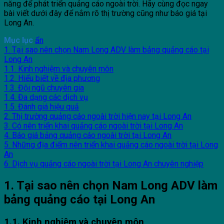
năng để phát triển quảng cáo ngoài trời. Hãy cùng đọc ngay
bài viết dưới đây để nắm rõ thị trường cũng như báo giá tại
Long An.
Mục lục
ẩn
1. Tại sao nên chọn Nam Long ADV làm bảng quảng cáo tại
Long An
1.1. Kinh nghiệm và chuyên môn
1.2. Hiểu biết về địa phương
1.3. Đội ngũ chuyên gia
1.4. Đa dạng các dịch vụ
1.5. Đánh giá hiệu quả
2. Thị trường quảng cáo ngoài trời hiện nay tại Long An
3. Có nên triển khai quảng cáo ngoài trời tại Long An
4. Báo giá bảng quảng cáo ngoài trời tại Long An
5. Những địa điểm nên triển khai quảng cáo ngoài trời tại Long
An
6. Dịch vụ quảng cáo ngoài trời tại Long An chuyên nghiệp
1. Tại sao nên chọn Nam Long ADV làm
bảng quảng cáo tại Long An
1.1. Kinh nghiệm và chuyên môn