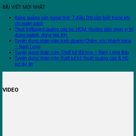
BÀI VIẾT MỚI NHẤT
Bảng quảng cáo ngoài trời: 7 điều DN cần biết trước khi
chi ngân sách
Thuê billboard quảng cáo tại HCM: Hướng dẫn chọn vị trí
đúng ngành, đúng tệp KH
Tuyển dụng nhân viên kinh doanh/Chăm sóc khách hàng
– Nam Long
Tuyển dụng nhân viên Thiết kế đồ họa – Nam Long Adv
Tuyển dụng nhân viên thiết kế kỹ thuật quảng cáo & Hồ
sơ dự án
VIDEO