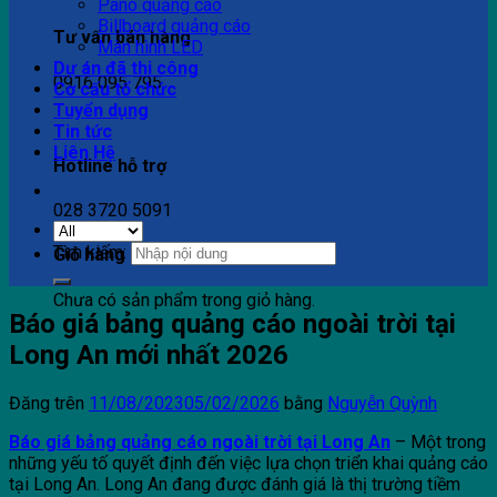
Pano quảng cáo
Billboard quảng cáo
Tư vấn bán hàng
Màn hình LED
Dự án đã thi công
0916 095 795
Cơ cấu tổ chức
Tuyển dụng
Tin tức
Liên Hệ
Hotline hỗ trợ
028 3720 5091
Tìm kiếm:
Giỏ hàng
Chưa có sản phẩm trong giỏ hàng.
Báo giá bảng quảng cáo ngoài trời tại
Long An mới nhất 2026
Đăng trên
11/08/2023
05/02/2026
bằng
Nguyễn Quỳnh
Báo giá bảng quảng cáo ngoài trời tại Long An
– Một trong
những yếu tố quyết định đến việc lựa chọn triển khai quảng cáo
tại Long An. Long An đang được đánh giá là thị trường tiềm