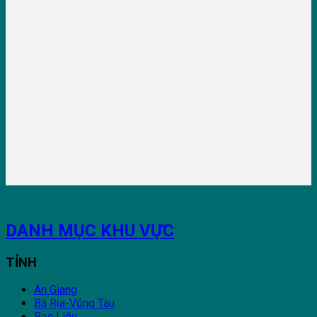
DANH MỤC KHU VỰC
TỈNH
An Giang
Bà Rịa-Vũng Tàu
Bạc Liêu