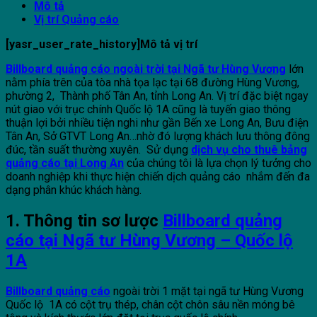
Mô tả
Vị trí Quảng cáo
[yasr_user_rate_history]Mô tả vị trí
Billboard quảng cáo ngoài trời tại Ngã tư Hùng Vương
lớn
nằm phía trên của tòa nhà tọa lạc tại 68 đường Hùng Vương,
phường 2, Thành phố Tân An, tỉnh Long An. Vị trí đặc biệt ngay
nút giao với trục chính Quốc lộ 1A cũng là tuyến giao thông
thuận lợi bởi nhiều tiện nghi như gần Bến xe Long An, Bưu điện
Tân An, Sở GTVT Long An…nhờ đó lượng khách lưu thông đông
đúc, tần suất thường xuyên. Sử dụng
dịch vụ cho thuê bảng
quảng cáo tại Long An
của chúng tôi là lựa chọn lý tưởng cho
doanh nghiệp khi thực hiện chiến dịch quảng cáo nhắm đến đa
dạng phân khúc khách hàng.
1. Thông tin sơ lược
Billboard quảng
cáo tại Ngã tư Hùng Vương – Quốc lộ
1A
Billboard quảng cáo
ngoài trời 1 mặt tại ngã tư Hùng Vương
Quốc lộ 1A có cột trụ thép, chân cột chôn sâu nền móng bê