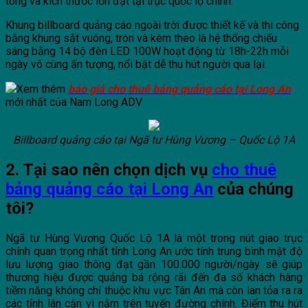
tông và kích thước lớn đặt tại trục quốc lộ chính.
Khung billboard quảng cáo ngoài trời được thiết kế và thi công
bằng khung sắt vuông, tròn và kèm theo là hệ thống chiếu
sáng bằng 14 bộ đèn LED 100W hoạt động từ 18h-22h mỗi
ngày vô cùng ấn tượng, nổi bật dễ thu hút người qua lại.
Xem thêm
báo giá cho thuê bảng quảng cáo tại Long An
mới nhất của Nam Long ADV
Billboard quảng cáo tại Ngã tư Hùng Vương – Quốc Lộ 1A
2. Tại sao nên chọn dịch vụ
cho thuê
bảng quảng cáo tại Long An
của chúng
tôi?
Ngã tư Hùng Vương Quốc Lộ 1A là một trong nút giao trục
chính quan trọng nhất tỉnh Long An ước tính trung bình mật độ
lưu lượng giao thông đạt gần 100.000 người/ngày sẽ giúp
thương hiệu được quảng bá rộng rãi đến đa số khách hàng
tiềm năng không chỉ thuộc khu vực Tân An mà còn lan tỏa ra ra
các tỉnh lân cận vì nằm trên tuyến đường chính. Điểm thu hút