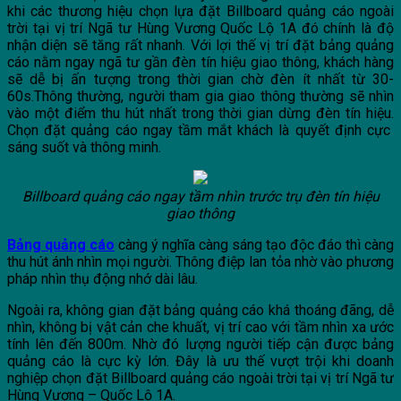
khi các thương hiệu chọn lựa đặt Billboard quảng cáo ngoài
trời tại vị trí Ngã tư Hùng Vương Quốc Lộ 1A đó chính là độ
nhận diện sẽ tăng rất nhanh. Với lợi thế vị trí đặt bảng quảng
cáo nằm ngay ngã tư gần đèn tín hiệu giao thông, khách hàng
sẽ dễ bị ấn tượng trong thời gian chờ đèn ít nhất từ 30-
60s.Thông thường, người tham gia giao thông thường sẽ nhìn
vào một điểm thu hút nhất trong thời gian dừng đèn tín hiệu.
Chọn đặt quảng cáo ngay tầm mắt khách là quyết định cực
sáng suốt và thông minh.
Billboard quảng cáo ngay tầm nhìn trước trụ đèn tín hiệu
giao thông
Bảng quảng cáo
càng ý nghĩa càng sáng tạo độc đáo thì càng
thu hút ánh nhìn mọi người. Thông điệp lan tỏa nhờ vào phương
pháp nhìn thụ động nhớ dài lâu.
Ngoài ra, không gian đặt bảng quảng cáo khá thoáng đãng, dễ
nhìn, không bị vật cản che khuất, vị trí cao với tầm nhìn xa ước
tính lên đến 800m. Nhờ đó lượng người tiếp cận được bảng
quảng cáo là cực kỳ lớn. Đây là ưu thế vượt trội khi doanh
nghiệp chọn đặt Billboard quảng cáo ngoài trời tại vị trí Ngã tư
Hùng Vương – Quốc Lộ 1A.