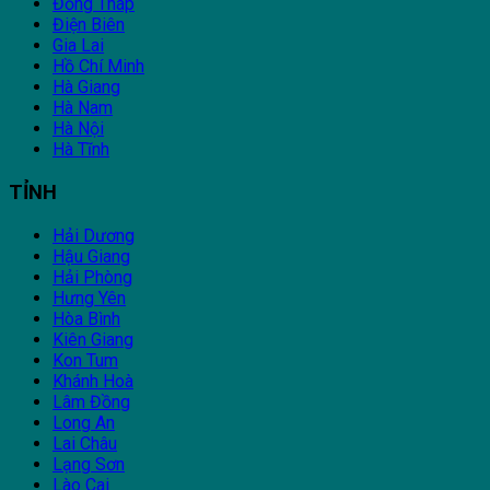
Đồng Tháp
Điện Biên
Gia Lai
Hồ Chí Minh
Hà Giang
Hà Nam
Hà Nội
Hà Tĩnh
TỈNH
Hải Dương
Hậu Giang
Hải Phòng
Hưng Yên
Hòa Bình
Kiên Giang
Kon Tum
Khánh Hoà
Lâm Đồng
Long An
Lai Châu
Lạng Sơn
Lào Cai