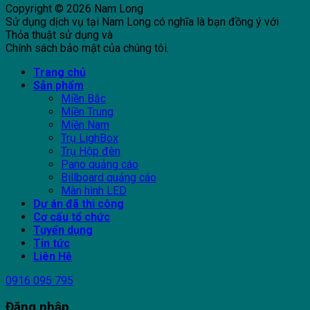
Copyright © 2026 Nam Long
Sử dụng dịch vụ tại Nam Long có nghĩa là bạn đồng ý với
Thỏa thuật sử dụng và
Chính sách bảo mật của chúng tôi.
Trang chủ
Sản phẩm
Miền Bắc
Miền Trung
Miền Nam
Trụ LighBox
Trụ Hộp đèn
Pano quảng cáo
Billboard quảng cáo
Màn hình LED
Dự án đã thi công
Cơ cấu tổ chức
Tuyển dụng
Tin tức
Liên Hệ
0916 095 795
Đăng nhập