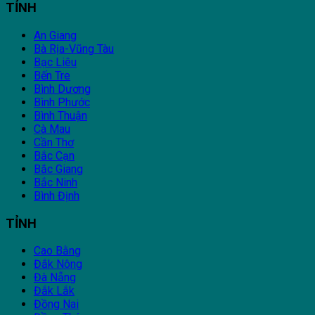
TỈNH
An Giang
Bà Rịa-Vũng Tàu
Bạc Liêu
Bến Tre
Bình Dương
Bình Phước
Bình Thuận
Cà Mau
Cần Thơ
Bắc Cạn
Bắc Giang
Bắc Ninh
Bình Định
TỈNH
Cao Bằng
Đắk Nông
Đà Nẵng
Đắk Lắk
Đồng Nai