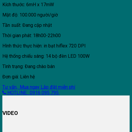
Kích thước: 6mH x 17mW
Mật độ: 100.000 người/giờ
Tần suất: Đang cập nhật
Thời gian phát: 18h00-22h00
Hình thức thực hiện: in bạt hiflex 720 DPI
Hệ thống chiếu sáng: 14 bộ đèn LED 100W
Tình trạng: Đang chào bán
Đơn giá: Liên hệ
Tư vấn, Mua ngay
Lắp đặt miễn phí
HOTLINE: 0916 095 795
VIDEO