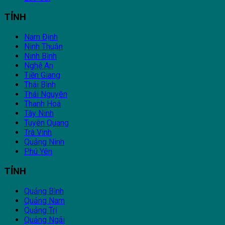
TỈNH
Nam Định
Ninh Thuận
Ninh Bình
Nghệ An
Tiền Giang
Thái Bình
Thái Nguyên
Thanh Hoá
Tây Ninh
Tuyên Quang
Trà Vinh
Quảng Ninh
Phú Yên
TỈNH
Quảng Bình
Quảng Nam
Quảng Trị
Quảng Ngãi