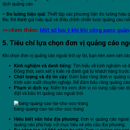
dịch quảng cáo.
– Đo lường hiệu quả:
Thiết lập các phương tiện đo lường hiệu 
thu. Để đánh giá hiệu quả và điều chỉnh chiến lược quảng cáo nếu
=>>Xem thêm:
Một số lưu ý khi khi công pano quản
5. Tiêu chí lựa chọn đơn vị quảng cáo ngo
Khi chọn đơn vị quảng cáo ngoài trời uy tín, bạn nên xem xét các
Kinh nghiệm và danh tiếng:
Tìm hiểu về kinh nghiệm và d
Đồng thời, xem xét ý kiến và đánh giá từ khách hàng trước
Chất lượng và độ tin cậy:
Đảm bảo rằng đơn vị quảng cáo 
trình sản xuất chuyên nghiệp. Để đảm bảo rằng quảng cáo 
Phạm vi dịch vụ:
Kiểm tra xem đơn vị có cung cấp các dịc
đặt và bảo trì quảng cáo ngoài trời.
bang-quang-cao-tai-cho-soc-trang
Hiểu biết văn hóa địa phương:
Đơn vị quảng cáo ngoài t
quảng cáo phù hợp với mục tiêu và yêu cầu địa phương.