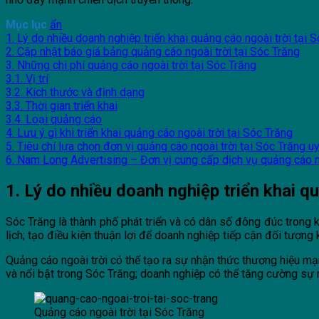
Mục lục
ẩn
1. Lý do nhiều doanh nghiệp triển khai quảng cáo ngoài trời tại 
2. Cập nhật báo giá bảng quảng cáo ngoài trời tại Sóc Trăng
3. Những chi phí quảng cáo ngoài trời tại Sóc Trăng
3.1. Vị trí
3.2. Kích thước và định dạng
3.3. Thời gian triển khai
3.4. Loại quảng cáo
4. Lưu ý gì khi triển khai quảng cáo ngoài trời tại Sóc Trăng
5. Tiêu chí lựa chọn đơn vị quảng cáo ngoài trời tại Sóc Trăng uy
6. Nam Long Advertising – Đơn vị cung cấp dịch vụ quảng cáo ng
1. Lý do nhiều doanh nghiệp triển khai q
Sóc Trăng là thành phố phát triển và có dân số đông đúc tron
lịch; tạo điều kiện thuận lợi để doanh nghiệp tiếp cận đối tượng
Quảng cáo ngoài trời có thể tạo ra sự nhận thức thương hiệu mạ
và nổi bật trong Sóc Trăng; doanh nghiệp có thể tăng cường sự 
Quảng cáo ngoài trời tại Sóc Trăng