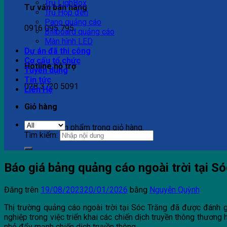
Trụ LighBox
Tư vấn bán hàng
Trụ Hộp đèn
Pano quảng cáo
0916 095 795
Billboard quảng cáo
Màn hình LED
Dự án đã thi công
Cơ cấu tổ chức
Hotline hỗ trợ
Tuyển dụng
Tin tức
028 3720 5091
Liên Hệ
Giỏ hàng
Chưa có sản phẩm trong giỏ hàng.
Tìm kiếm:
Báo giá bảng quảng cáo ngoài trời tại S
Đăng trên
19/08/2023
20/01/2026
bằng
Nguyễn Quỳnh
Thị trường quảng cáo ngoài trời tại Sóc Trăng đã được đánh 
nghiệp trong việc triển khai các chiến dịch truyền thông thương 
nhỏ đẩy mạnh chiến dịch truyền thông.