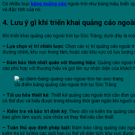
Có nhiều loại
bảng quảng cáo
ngoài trời như bảng hiệu; biển q
và đặc tính của nó.
4. Lưu ý gì khi triển khai quảng cáo ngoài
Khi triển khai quảng cáo ngoài trời tại Sóc Trăng; dưới đây là m
– Lựa chọn vị trí chiến lược:
Chọn các vị trí quảng cáo ngoài t
đường chính, khu vực trung tâm; hoặc các khu vực có lưu lượng n
– Đảm bảo tính nhất quán với thương hiệu:
Quảng cáo ngoài t
cáo phù hợp với thương hiệu và gợi lên sự nhận diện của khách 
Ưu điểm bảng quảng cáo ngoài trời tại Sóc Trăng
– Tối ưu hóa thiết kế:
Thiết kế quảng cáo ngoài trời cần đơn gi
có thể đọc và hiểu được trong khoảng thời gian ngắn khi người 
– Kiểm tra và bảo trì định kỳ:
Theo dõi và kiểm tra quảng cáo
bao gồm làm sạch; sửa chữa và thay thế nếu cần thiết.
– Tuân thủ quy định pháp luật:
Đảm bảo rằng quảng cáo ngoài t
kiểm tra kỹ lưỡng các giới hạn cụ thể về diện tích; khu vực đư