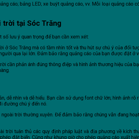
uảng cáo; bảng LED; xe buýt quảng cáo, vv. Mỗi loại quảng cáo có
 trời tại Sóc Trăng
ột số lưu ý quan trọng để bạn cần xem xét:
rời ở Sóc Trăng mà có tầm nhìn tốt và thu hút sự chú ý của đối tư
gười qua lại lớn. Đảm bảo rằng quảng cáo của bạn được đặt ở vị t
rời cần phản ánh đúng thông điệp và hình ảnh thương hiệu của b
hàng.
ản, dễ nhìn và dễ hiểu. Bạn cần sử dụng font chữ lớn; hình ảnh r
đi đường chú ý đến nó.
 ngoài trời thường xuyên. Để đảm bảo rằng chúng vẫn đang hoạt
rời tuân thủ các quy định pháp luật và địa phương về kích thước,
ợc phép đặt biển. Cũng như khung giờ cho phép quảng cáo xuất hi