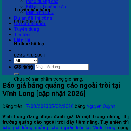
Pano quảng cáo
Billboard quảng cáo
Tư vấn bán hàng
Màn hình LED
Dự án đã thi công
0916 095 795
Cơ cấu tổ chức
Tuyển dụng
Tin tức
Liên Hệ
Hotline hỗ trợ
028 3720 5091
Tìm kiếm:
Giỏ hàng
Chưa có sản phẩm trong giỏ hàng.
Báo giá bảng quảng cáo ngoài trời tại
Vĩnh Long [cập nhật 2026]
Đăng trên
17/08/2023
05/02/2026
bằng
Nguyễn Quỳnh
Vĩnh Long đang được đánh giá là một trong những thị
trường quảng cáo ngoài trời đầy tiềm năng. Tuy nhiên thì
báo giá bảng quảng cáo ngoài trời tại Vĩnh Long
cũng