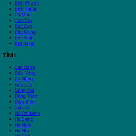
Bình Phước
Bình Thuận
Cà Mau
Cần Thơ
Bắc Cạn
Bắc Giang
Bắc Ninh
Bình Định
TỈNH
Cao Bằng
Đắk Nông
Đà Nẵng
Đắk Lắk
Đồng Nai
Đồng Tháp
Điện Biên
Gia Lai
Hồ Chí Minh
Hà Giang
Hà Nam
Hà Nội