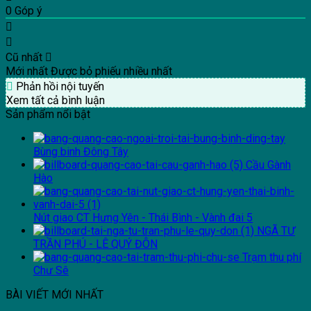
0
Góp ý
Cũ nhất
Mới nhất
Được bỏ phiếu nhiều nhất
Phản hồi nội tuyến
Xem tất cả bình luận
Sản phẩm nổi bật
Bùng binh Đông Tây
Cầu Gành
Hào
Nút giao CT Hưng Yên - Thái Bình - Vành đai 5
NGÃ TƯ
TRẦN PHÚ - LÊ QUÝ ĐÔN
Trạm thu phí
Chư Sê
BÀI VIẾT MỚI NHẤT