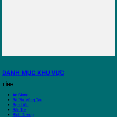
DANH MỤC KHU VỰC
TỈNH
An Giang
Bà Rịa-Vũng Tàu
Bạc Liêu
Bến Tre
Bình Dương