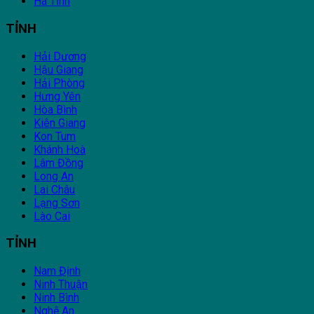
Hà Tĩnh
TỈNH
Hải Dương
Hậu Giang
Hải Phòng
Hưng Yên
Hòa Bình
Kiên Giang
Kon Tum
Khánh Hoà
Lâm Đồng
Long An
Lai Châu
Lạng Sơn
Lào Cai
TỈNH
Nam Định
Ninh Thuận
Ninh Bình
Nghệ An