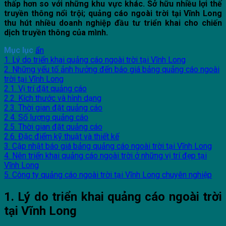
thấp hơn so với những khu vực khác. Sở hữu nhiều lợi thế
truyền thông nổi trội; quảng cáo ngoài trời tại Vĩnh Long
thu hút nhiều doanh nghiệp đầu tư triển khai cho chiến
dịch truyền thông của mình.
Mục lục
ẩn
1. Lý do triển khai quảng cáo ngoài trời tại Vĩnh Long
2. Những yếu tố ảnh hưởng đến báo giá bảng quảng cáo ngoài
trời tại Vĩnh Long
2.1. Vị trí đặt quảng cáo
2.2. Kích thước và hình dạng
2.3. Thời gian đặt quảng cáo
2.4. Số lượng quảng cáo
2.5. Thời gian đặt quảng cáo
2.6. Đặc điểm kỹ thuật và thiết kế
3. Cập nhật báo giá bảng quảng cáo ngoài trời tại Vĩnh Long
4. Nên triển khai quảng cáo ngoài trời ở những vị trí đẹp tại
Vĩnh Long
5. Công ty quảng cáo ngoài trời tại Vĩnh Long chuyên nghiệp
1. Lý do triển khai quảng cáo ngoài trời
tại Vĩnh Long