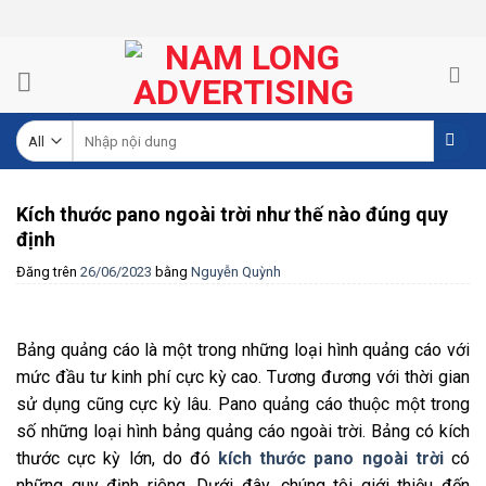
Skip
to
content
Tìm
kiếm:
Kích thước pano ngoài trời như thế nào đúng quy
định
Đăng trên
26/06/2023
bằng
Nguyễn Quỳnh
Bảng quảng cáo là một trong những loại hình quảng cáo với
mức đầu tư kinh phí cực kỳ cao. Tương đương với thời gian
sử dụng cũng cực kỳ lâu. Pano quảng cáo thuộc một trong
số những loại hình bảng quảng cáo ngoài trời. Bảng có kích
thước cực kỳ lớn, do đó
kích thước pano ngoài trời
có
những quy định riêng. Dưới đây, chúng tôi giới thiệu đến