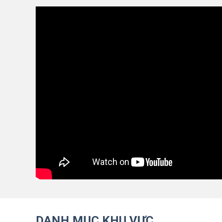
DANH MỤC KHU VỰC