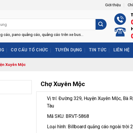
Giới thiệu
Ch
H
ng cáo, pano quảng cáo, quảng cáo trên xe bus...
NG
CƠ CẤU TỔ CHỨC
TUYỂN DỤNG
TIN TỨC
LIÊN HỆ
ện Xuyên Mộc
Chợ Xuyên Mộc
Vị trí: Đường 329, Huyện Xuyên Mộc, Bà R
Tàu
Mã SKU: BRVT-5868
Loại hình: Billboard quảng cáo ngoài trời 