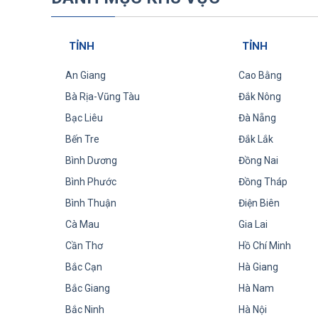
TỈNH
TỈNH
An Giang
Cao Bằng
Bà Rịa-Vũng Tàu
Đắk Nông
Bạc Liêu
Đà Nẵng
Bến Tre
Đắk Lắk
Bình Dương
Đồng Nai
Bình Phước
Đồng Tháp
Bình Thuận
Điện Biên
Cà Mau
Gia Lai
Cần Thơ
Hồ Chí Minh
Bắc Cạn
Hà Giang
Bắc Giang
Hà Nam
Bắc Ninh
Hà Nội