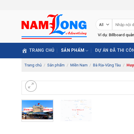
Skip
to
content
Tìm
kiếm:
Ví dụ: Billboard quả
TRANG CHỦ
SẢN PHẨM
DỰ ÁN ĐÃ THI CÔ
Trang chủ
/
Sản phẩm
/
Miền Nam
/
Bà Rịa-Vũng Tàu
/
Huy