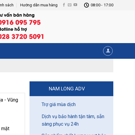
ính sách
Hướng dẫn mua hàng
08:00 - 17:00
Tư vấn bán hàng
0916 095 795
otline hỗ trợ
028 3720 5091
NAM LONG ADV
ịa - Vũng
Trợ giá mùa dịch
Dịch vụ bảo hành tận tâm, sẵn
sàng phục vụ 24h
2 mặt