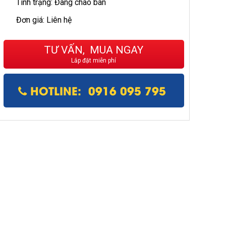
Tình trạng: Đang chào bán
Đơn giá: Liên hệ
TƯ VẤN, MUA NGAY
Lắp đặt miễn phí
HOTLINE: 0916 095 795