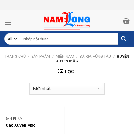
Skip
to
content
Tìm
kiếm:
TRANG CHỦ
/
SẢN PHẨM
/
MIỀN NAM
/
BÀ RỊA-VŨNG TÀU
/
HUYỆN
XUYÊN MỘC
LỌC
SẢN PHẨM
Chợ Xuyên Mộc