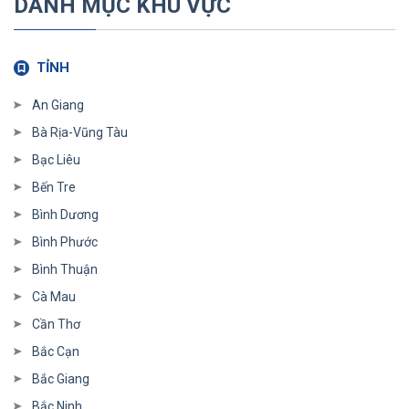
DANH MỤC KHU VỰC
TỈNH
An Giang
Bà Rịa-Vũng Tàu
Bạc Liêu
Bến Tre
Bình Dương
Bình Phước
Bình Thuận
Cà Mau
Cần Thơ
Bắc Cạn
Bắc Giang
Bắc Ninh