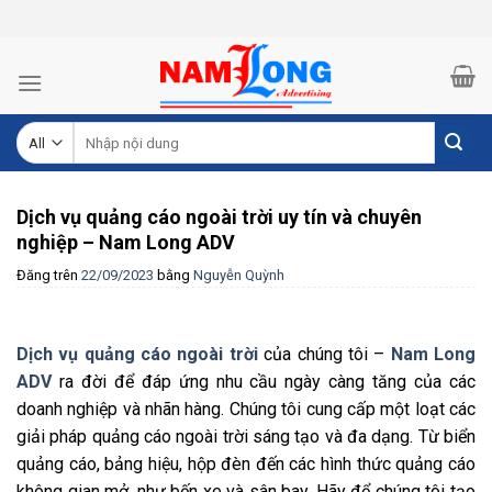
Skip
to
content
Tìm
kiếm:
Dịch vụ quảng cáo ngoài trời uy tín và chuyên
nghiệp – Nam Long ADV
Đăng trên
22/09/2023
bằng
Nguyễn Quỳnh
Dịch vụ quảng cáo ngoài trời
của chúng tôi –
Nam Long
ADV
ra đời để đáp ứng nhu cầu ngày càng tăng của các
doanh nghiệp và nhãn hàng. Chúng tôi cung cấp một loạt các
giải pháp quảng cáo ngoài trời sáng tạo và đa dạng. Từ biển
quảng cáo, bảng hiệu, hộp đèn đến các hình thức quảng cáo
không gian mở, như bến xe và sân bay. Hãy để chúng tôi tạo