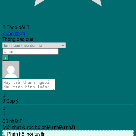
Theo dõi
Đăng nhập
Thông báo của
0
Góp ý
Cũ nhất
Mới nhất
Được bỏ phiếu nhiều nhất
Phản hồi nội tuyến