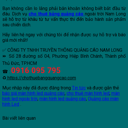
Bạn không cần lo lắng phải băn khoăn không biết bắt đầu từ
đâu. Dịch vụ
cho thuê bảng quảng cáo
ngoài trời Nam Long
sẽ hỗ trợ từ khâu từ tư vấn thực thi đến bảo hành sản phẩm
sau chiến dịch.
Hãy liên hệ ngay với chúng tôi để nhận được sự hỗ trợ và báo
giá mới nhất!
✅ CÔNG TY TNHH TRUYỀN THÔNG QUẢNG CÁO NAM LONG
⏩ Số 28 đường số 04, Phường Hiệp Bình Chánh, Thành phố
Thủ Đức, TP.HCM
0916 095 795
☎ :
♻
https://chothuebangquangcao.com
Mục nhập này đã được đăng trong
Tin tức
và được gắn thẻ
báo giá màn hình led quảng cáo
,
cho thuê màn hình led
,
màn
hình led ngoài trời
,
màn hình led quảng cáo
,
Quảng cáo màn
hình Led
.
Bài viết liên quan