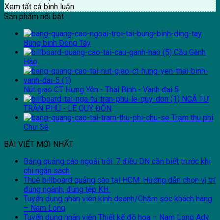
Xem tất cả bình luận
Sản phẩm nổi bật
Bùng binh Đông Tây
Cầu Gành
Hào
Nút giao CT Hưng Yên - Thái Bình - Vành đai 5
NGÃ TƯ
TRẦN PHÚ - LÊ QUÝ ĐÔN
Trạm thu phí
Chư Sê
BÀI VIẾT MỚI NHẤT
Bảng quảng cáo ngoài trời: 7 điều DN cần biết trước khi
chi ngân sách
Thuê billboard quảng cáo tại HCM: Hướng dẫn chọn vị trí
đúng ngành, đúng tệp KH
Tuyển dụng nhân viên kinh doanh/Chăm sóc khách hàng
– Nam Long
Tuyển dụng nhân viên Thiết kế đồ họa – Nam Long Adv