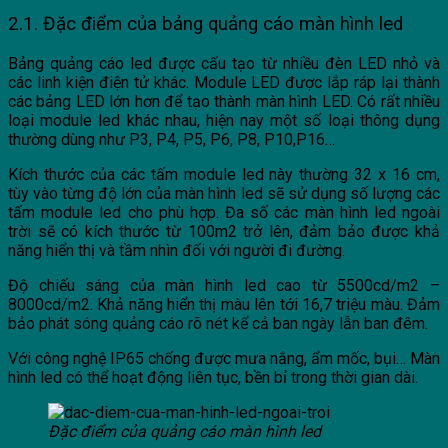
2.1. Đặc điểm của bảng quảng cáo màn hình led
Bảng quảng cáo led được cấu tạo từ nhiều đèn LED nhỏ và
các linh kiện điện tử khác. Module LED được lắp ráp lại thành
các bảng LED lớn hơn để tạo thành màn hình LED. Có rất nhiều
loại module led khác nhau, hiện nay một số loại thông dụng
thường dùng như P3, P4, P5, P6, P8, P10,P16…
Kích thước của các tấm module led này thường 32 x 16 cm,
tùy vào từng độ lớn của màn hình led sẽ sử dụng số lượng các
tấm module led cho phù hợp. Đa số các màn hình led ngoài
trời sẽ có kích thước từ 100m2 trở lên, đảm bảo được khả
năng hiển thị và tầm nhìn đối với người đi đường.
Độ chiếu sáng của màn hình led cao từ 5500cd/m2 –
8000cd/m2. Khả năng hiển thị màu lên tới 16,7 triệu màu. Đảm
bảo phát sóng quảng cáo rõ nét kể cả ban ngày lẫn ban đêm.
Với công nghệ IP65 chống được mưa nắng, ẩm mốc, bụi… Màn
hình led có thể hoạt động liên tục, bền bỉ trong thời gian dài.
Đặc điểm của quảng cáo màn hình led