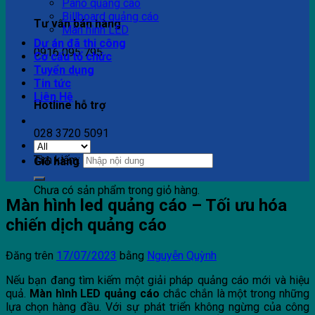
Pano quảng cáo
Billboard quảng cáo
Tư vấn bán hàng
Màn hình LED
Dự án đã thi công
0916 095 795
Cơ cấu tổ chức
Tuyển dụng
Tin tức
Liên Hệ
Hotline hỗ trợ
028 3720 5091
Tìm kiếm:
Giỏ hàng
Chưa có sản phẩm trong giỏ hàng.
Màn hình led quảng cáo – Tối ưu hóa
chiến dịch quảng cáo
Đăng trên
17/07/2023
bằng
Nguyễn Quỳnh
Nếu bạn đang tìm kiếm một giải pháp quảng cáo mới và hiệu
quả.
Màn hình LED quảng cáo
chắc chắn là một trong những
lựa chọn hàng đầu. Với sự phát triển không ngừng của công