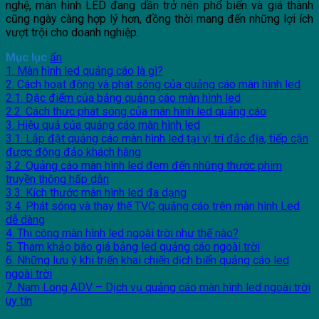
nghệ, màn hình LED đang dần trở nên phổ biến và giá thành
cũng ngày càng hợp lý hơn, đồng thời mang đến những lợi ích
vượt trội cho doanh nghiệp.
Mục lục
ẩn
1. Màn hình led quảng cáo là gì?
2. Cách hoạt động và phát sóng của quảng cáo màn hình led
2.1. Đặc điểm của bảng quảng cáo màn hình led
2.2. Cách thức phát sóng của màn hình led quảng cáo
3. Hiệu quả của quảng cáo màn hình led
3.1. Lắp đặt quảng cáo màn hình led tại vị trí đắc địa, tiếp cận
được đông đảo khách hàng
3.2. Quảng cáo màn hình led đem đến những thước phim
truyền thông hấp dẫn
3.3. Kích thước màn hình led đa dạng
3.4. Phát sóng và thay thế TVC quảng cáo trên màn hình Led
dễ dàng
4. Thi công màn hình led ngoài trời như thế nào?
5. Tham khảo báo giá bảng led quảng cáo ngoài trời
6. Những lưu ý khi triển khai chiến dịch biển quảng cáo led
ngoài trời
7. Nam Long ADV – Dịch vụ quảng cáo màn hình led ngoài trời
uy tín