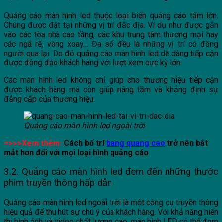
Quảng cáo màn hình led thuộc loại biển quảng cáo tấm lớn.
Chúng được đặt tại những vị trí đắc địa. Ví dụ như được gắn
vào các tòa nhà cao tầng, các khu trung tâm thương mại hay
các ngã rẽ, vòng xoay… Đa số đều là những vị trí có đông
người qua lại. Do đó quảng cáo màn hình led dễ dàng tiếp cận
được đông đảo khách hàng với lượt xem cực kỳ lớn.
Các màn hình led không chỉ giúp cho thương hiệu tiếp cận
được khách hàng mà còn giúp nâng tầm và khẳng định sự
đẳng cấp của thương hiệu.
Quảng cáo màn hình led ngoài trời
=>>>Xem thêm:
Cách bố trí
bang quang cao
trở nên bắt
mắt hơn đối với mọi loại hình quảng cáo
3.2. Quảng cáo màn hình led đem đến những thước
phim truyền thông hấp dẫn
Quảng cáo màn hình led ngoài trời là một công cụ truyền thông
hiệu quả để thu hút sự chú ý của khách hàng. Với khả năng hiển
thị hình ảnh và video chất lượng cao, màn hình LED có thể đem