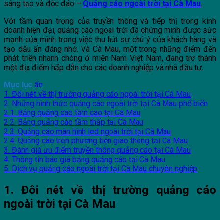
sáng tạo và độc đáo –
Quảng cáo ngoài trời tại Cà Mau
.
Với tầm quan trọng của truyền thông và tiếp thị trong kinh
doanh hiện đại, quảng cáo ngoài trời đã chứng minh được sức
mạnh của mình trong việc thu hút sự chú ý của khách hàng và
tạo dấu ấn đáng nhớ. Và Cà Mau, một trong những điểm đến
phát triển nhanh chóng ở miền Nam Việt Nam, đang trở thành
một địa điểm hấp dẫn cho các doanh nghiệp và nhà đầu tư.
Mục lục
ẩn
1. Đôi nét về thị trường quảng cáo ngoài trời tại Cà Mau
2. Những hình thức quảng cáo ngoài trời tại Cà Mau phổ biến
2.1. Bảng quảng cáo tầm cao tại Cà Mau
2.2. Bảng quảng cáo tầm thấp tại Cà Mau
2.3. Quảng cáo màn hình led ngoài trời tại Cà Mau
2.4. Quảng cáo trên phương tiện giao thông tại Cà Mau
3. Đánh giá ưu điểm truyền thông quảng cáo tại Cà Mau
4. Thông tin báo giá bảng quảng cáo tại Cà Mau
5. Dịch vụ quảng cáo ngoài trời tại Cà Mau chuyên nghiệp
1. Đôi nét về thị trường quảng cáo
ngoài trời tại Cà Mau