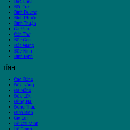
Bạc Liêu
Bến Tre
Bình Dương
Bình Phước
Bình Thuận
Cà Mau
Cần Thơ
Bắc Cạn
Bắc Giang
Bắc Ninh
Bình Định
TỈNH
Cao Bằng
Đắk Nông
Đà Nẵng
Đắk Lắk
Đồng Nai
Đồng Tháp
Điện Biên
Gia Lai
Hồ Chí Minh
Hà Giang