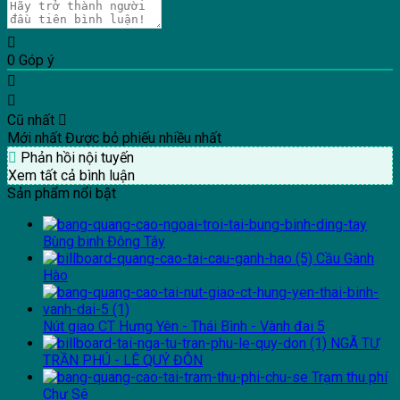
0
Góp ý
Cũ nhất
Mới nhất
Được bỏ phiếu nhiều nhất
Phản hồi nội tuyến
Xem tất cả bình luận
Sản phẩm nổi bật
Bùng binh Đông Tây
Cầu Gành
Hào
Nút giao CT Hưng Yên - Thái Bình - Vành đai 5
NGÃ TƯ
TRẦN PHÚ - LÊ QUÝ ĐÔN
Trạm thu phí
Chư Sê