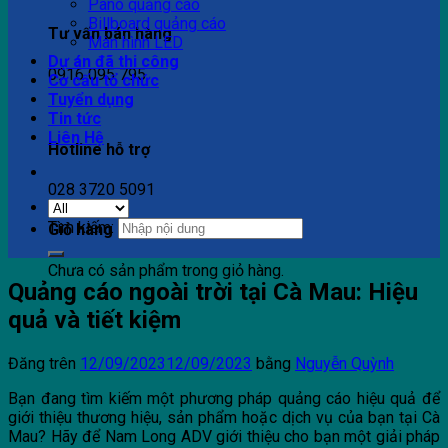
Pano quảng cáo
Billboard quảng cáo
Tư vấn bán hàng
Màn hình LED
Dự án đã thi công
0916 095 795
Cơ cấu tổ chức
Tuyển dụng
Tin tức
Liên Hệ
Hotline hỗ trợ
028 3720 5091
Tìm kiếm:
Giỏ hàng
Chưa có sản phẩm trong giỏ hàng.
Quảng cáo ngoài trời tại Cà Mau: Hiệu
quả và tiết kiệm
Đăng trên
12/09/2023
12/09/2023
bằng
Nguyễn Quỳnh
Bạn đang tìm kiếm một phương pháp quảng cáo hiệu quả để
giới thiệu thương hiệu, sản phẩm hoặc dịch vụ của bạn tại Cà
Mau? Hãy để Nam Long ADV giới thiệu cho bạn một giải pháp