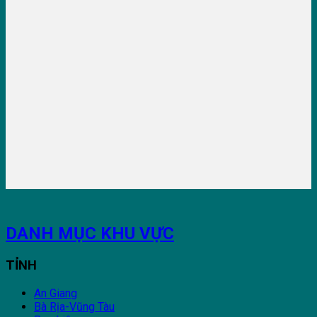
DANH MỤC KHU VỰC
TỈNH
An Giang
Bà Rịa-Vũng Tàu