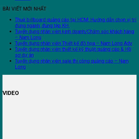
BÀI VIẾT MỚI NHẤT
Thuê billboard quảng cáo tại HCM: Hướng dẫn chọn vị trí
đúng ngành, đúng tệp KH
Tuyển dụng nhân viên kinh doanh/Chăm sóc khách hàng
– Nam Long
Tuyển dụng nhân viên Thiết kế đồ họa – Nam Long Adv
Tuyển dụng nhân viên thiết kế kỹ thuật quảng cáo & Hồ
sơ dự án
Tuyển dụng nhân viên sale thi công quảng cáo – Nam
Long
VIDEO