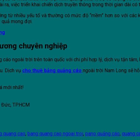
ra, việc triển khai chiến dịch truyền thông trong thời gian dài có
ng từ nhiều yếu tố và thường có mức độ “mềm” hơn so với các kh
u quả mong đợi.
ơng
 Dương chuyên nghiệp
o ngoài trời trên toàn quốc với chi phí hợp lý, dịch vụ tận tâm,
u. Dịch vụ
cho thuê bảng quảng cáo
ngoài trời Nam Long sẽ hỗ
á mới nhất!
ủ Đức, TP.HCM
g quang cao
,
bang quang cao ngoai troi
,
pano quảng cáo
,
quang ca