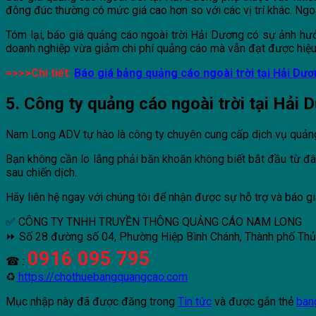
đông đúc thường có mức giá cao hơn so với các vị trí khác. Ngoài 
Tóm lại, báo giá quảng cáo ngoài trời Hải Dương có sự ảnh hưở
doanh nghiệp vừa giảm chi phí quảng cáo mà vẫn đạt được hiệ
=>>>Chi tiết:
Báo giá bảng quảng cáo ngoài trời tại Hải Dư
5. Công ty quảng cáo ngoài trời tại Hải
Nam Long ADV tự hào là công ty chuyên cung cấp dịch vụ quảng cá
Bạn không cần lo lắng phải băn khoăn không biết bắt đầu từ đâ
sau chiến dịch.
Hãy liên hệ ngay với chúng tôi để nhận được sự hỗ trợ và báo gi
✅ CÔNG TY TNHH TRUYỀN THÔNG QUẢNG CÁO NAM LONG
⏩ Số 28 đường số 04, Phường Hiệp Bình Chánh, Thành phố Th
0916 095 795
☎ :
♻
https://chothuebangquangcao.com
Mục nhập này đã được đăng trong
Tin tức
và được gắn thẻ
ban