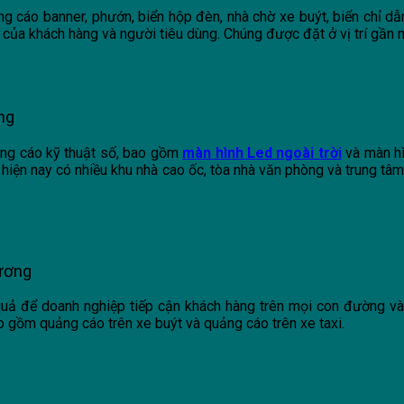
ng cáo banner, phướn, biển hộp đèn, nhà chờ xe buýt, biển chỉ d
át của khách hàng và người tiêu dùng. Chúng được đặt ở vị trí gầ
ng
uảng cáo kỹ thuật số, bao gồm
màn hình Led ngoài trời
và màn hì
iện nay có nhiều khu nhà cao ốc, tòa nhà văn phòng và trung tâm
Dương
quả để doanh nghiệp tiếp cận khách hàng trên mọi con đường và 
 gồm quảng cáo trên xe buýt và quảng cáo trên xe taxi.