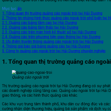
Mục lục
ẩn
1. Tổng quan thị trường quảng cáo ngoài trời tại Hải Dương
2. Thông tin những hình thức quảng cáo ngoài trời phổ biến tại 
2.1. Quảng cáo bảng tầm cao tại Hải Dương
2.2. Quảng cáo bảng tầm thấp tại Hải Dương
2.3. Quảng cáo trên màn hình kỹ thuật số tại Hải Dương
2.4. Quảng cáo trên phương tiện giao thông tại Hải Dương
3. Ưu điểm truyền thông quảng cáo ngoài trời tại Hải Dương
4. Thông giá báo giá bảng quảng cáo tại Hải Dương
5. Công ty quảng cáo ngoài trời tại Hải Dương chuyên nghiệp
1. Tổng quan thị trường quảng cáo ngoài
Quảng cáo ngoài trời
Thị trường quảng cáo ngoài trời tại Hải Dương đang có sự phát 
các doanh nghiệp cũng tăng cao. Quảng cáo ngoài trời tại Hải 
giao thông, và các hình thức quảng cáo khác.
Các khu vực trung tâm thành phố, khu dân cư đông đúc và các 
cường nhận diện thương hiệu, quảng bá sản phẩm và dịch vụ của