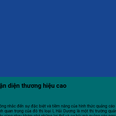
ận diện thương hiệu cao
hông nhắc đến sự đặc biệt và tiềm năng của hình thức quảng cáo 
ính quan trọng của đô thị loại I, Hải Dương là một thị trường qu
ãy cùng nhau khám phá những lợi thế và cơ hội mà quảng cáo ngoà