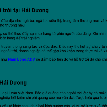
 trời tại Hải Dương
 đắc địa như ngã ba, ngã tư, siêu thị, trung tâm thương mại và 
ng thương hiệu.
, có thể thúc đẩy sự mua hàng từ phía người tiêu dùng. Khi nhìn
m bán hàng để trải nghiệm.
ẩm truyền thông sáng tạo và độc đáo. Điều này thu hút sự chú ý từ
 ngoài trời, doanh nghiệp có thể gặp khó khăn trong thực thi và x
g như
Nam Long ADV
sẽ đảm bảo tiến độ và hỗ trợ tối đa cho chi
 Hải Dương
ị loại I của Việt Nam. Báo giá quảng cáo ngoài trời ở đây có mứ
nghiệp tiết kiệm chi phí quảng cáo mà vẫn đạt được hiệu quả tư
ếu tố khác nhau như loại hinh quảng cáo, vị trí, số lượng và thời g