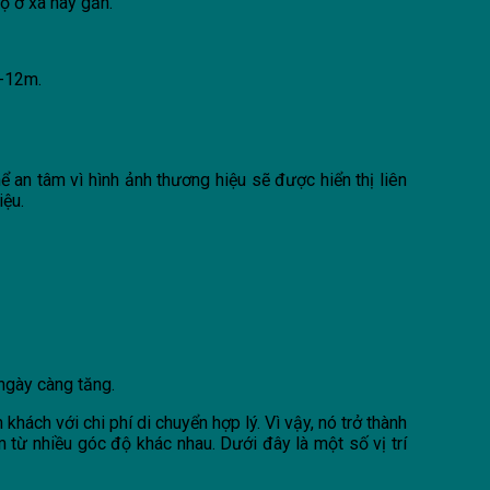
ọ ở xa hay gần.
8-12m.
 an tâm vì hình ảnh thương hiệu sẽ được hiển thị liên
iệu.
 ngày càng tăng.
hách với chi phí di chuyển hợp lý. Vì vậy, nó trở thành
từ nhiều góc độ khác nhau. Dưới đây là một số vị trí