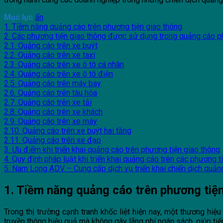
Mục lục
ẩn
1. Tiềm năng quảng cáo trên phương tiện giao thông
2. Các phương tiện giao thông được sử dụng trong quảng cáo p
2.1. Quảng cáo trên xe buýt
2.2. Quảng cáo trên xe taxi
2.3. Quảng cáo trên xe ô tô cá nhân
2.4. Quảng cáo trên xe ô tô điện
2.5. Quảng cáo trên máy bay
2.6. Quảng cáo trên tàu hỏa
2.7. Quảng cáo trên xe tải
2.8. Quảng cáo trên xe khách
2.9. Quảng cáo trên xe máy
2.10. Quảng cáo trên xe buýt hai tầng
2.11. Quảng cáo trên xe đạp
3. Ưu điểm khi triển khai quảng cáo trên phương tiện giao thông
4. Quy định pháp luật khi triển khai quảng cáo trên các phương t
5. Nam Long ADV – Cung cấp dịch vụ triển khai chiến dịch quản
1. Tiềm năng quảng cáo trên phương tiệ
Trong thị trường cạnh tranh khốc liệt hiện nay, một thương hiệ
truyền thông hiệu quả mà không gây lãng phí ngân sách, giúp t