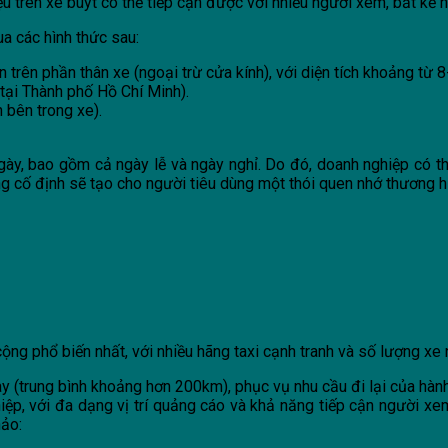
u trên xe buýt có thể tiếp cận được với nhiều người xem, bất kể h
a các hình thức sau:
trên phần thân xe (ngoại trừ cửa kính), với diện tích khoảng từ 
(tại Thành phố Hồ Chí Minh).
 bên trong xe).
ày, bao gồm cả ngày lễ và ngày nghỉ. Do đó, doanh nghiệp có thể
ng cố định sẽ tạo cho người tiêu dùng một thói quen nhớ thương h
 cộng phổ biến nhất, với nhiều hãng taxi cạnh tranh và số lượng xe
 (trung bình khoảng hơn 200km), phục vụ nhu cầu đi lại của hành k
p, với đa dạng vị trí quảng cáo và khả năng tiếp cận người xem 
hảo: