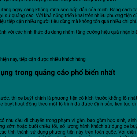
g đang ngày càng khẳng định sức hấp dẫn của mình. Bằng cách t
ại sứ quảng cáo. Với khả năng triển khai trên nhiều phương tiện cù
ệu tiếp cận nhiều người tiêu dùng mà không tốn quá nhiều chi phí.
hành với các hình thức đa dạng nhằm tăng cường hiệu quả nhận biế
hiện nay, tiếp cận được nhiều khách hàng
dụng trong quảng cáo phổ biến nhất
ớc, thì xe buýt chính là phương tiện có kích thước khổng lồ nhất
Xe buýt hoạt động theo một lộ trình đã được định sẵn, liên tục d
có nhu cầu di chuyển trong phạm vi gần, bao gồm học sinh, sinh 
ng sớm hoặc buổi chiều tối, số lượng hành khách sử dụng xe buýt 
 các tỉnh thành sử dụng phương tiện này trên toàn quốc. Với diện