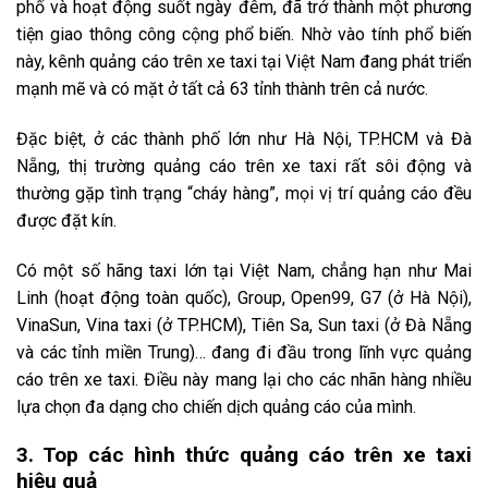
phố và hoạt động suốt ngày đêm, đã trở thành một phương
tiện giao thông công cộng phổ biến. Nhờ vào tính phổ biến
này, kênh quảng cáo trên xe taxi tại Việt Nam đang phát triển
mạnh mẽ và có mặt ở tất cả 63 tỉnh thành trên cả nước.
Đặc biệt, ở các thành phố lớn như Hà Nội, TP.HCM và Đà
Nẵng, thị trường quảng cáo trên xe taxi rất sôi động và
thường gặp tình trạng “cháy hàng”, mọi vị trí quảng cáo đều
được đặt kín.
Có một số hãng taxi lớn tại Việt Nam, chẳng hạn như Mai
Linh (hoạt động toàn quốc), Group, Open99, G7 (ở Hà Nội),
VinaSun, Vina taxi (ở TP.HCM), Tiên Sa, Sun taxi (ở Đà Nẵng
và các tỉnh miền Trung)… đang đi đầu trong lĩnh vực quảng
cáo trên xe taxi. Điều này mang lại cho các nhãn hàng nhiều
lựa chọn đa dạng cho chiến dịch quảng cáo của mình.
3. Top các hình thức quảng cáo trên xe taxi
hiệu quả