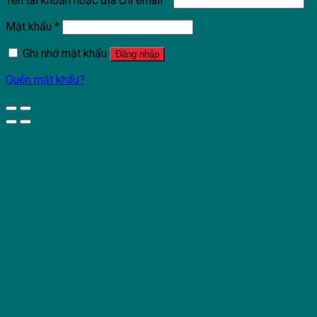
Tên tài khoản hoặc địa chỉ email
*
Mật khẩu
*
Ghi nhớ mật khẩu
Đăng nhập
Quên mật khẩu?