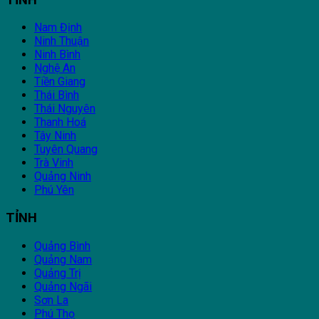
Nam Định
Ninh Thuận
Ninh Bình
Nghệ An
Tiền Giang
Thái Bình
Thái Nguyên
Thanh Hoá
Tây Ninh
Tuyên Quang
Trà Vinh
Quảng Ninh
Phú Yên
TỈNH
Quảng Bình
Quảng Nam
Quảng Trị
Quảng Ngãi
Sơn La
Phú Thọ