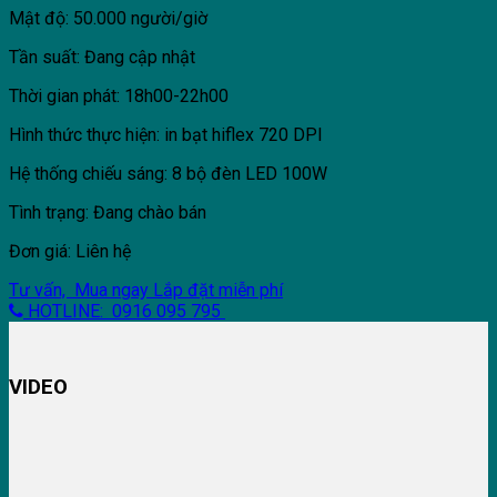
Mật độ: 50.000 người/giờ
Tần suất: Đang cập nhật
Thời gian phát: 18h00-22h00
Hình thức thực hiện: in bạt hiflex 720 DPI
Hệ thống chiếu sáng: 8 bộ đèn LED 100W
Tình trạng: Đang chào bán
Đơn giá: Liên hệ
Tư vấn, Mua ngay
Lắp đặt miễn phí
HOTLINE: 0916 095 795
VIDEO