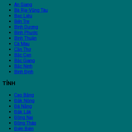
An Giang
Bà Rịa-Vũng Tàu
Bạc Liêu
Bến Tre
Bình Dương
Bình Phước
Bình Thuận
Cà Mau
Cần Thơ
Bắc Cạn
Bắc Giang
Bắc Ninh
Bình Định
TỈNH
Cao Bằng
Đắk Nông
Đà Nẵng
Đắk Lắk
Đồng Nai
Đồng Tháp
Điện Biên