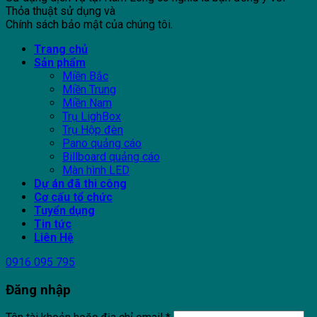
Thỏa thuật sử dụng và
Chính sách bảo mật của chúng tôi.
Trang chủ
Sản phẩm
Miền Bắc
Miền Trung
Miền Nam
Trụ LighBox
Trụ Hộp đèn
Pano quảng cáo
Billboard quảng cáo
Màn hình LED
Dự án đã thi công
Cơ cấu tổ chức
Tuyển dụng
Tin tức
Liên Hệ
0916 095 795
Đăng nhập