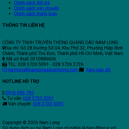
Chính sách đổi trả
Chính sách vận chuyển
Chính sách thanh toán
THÔNG TIN LIÊN HỆ
CÔNG TY TNHH TRUYỀN THÔNG QUẢNG CÁO NAM LONG
Địa chỉ: Số 28 Đường Số 04, Khu Phố 32, Phường Hiệp Bình
Chánh, Thành phố Thủ Đức, Thành phố Hồ Chí Minh, Việt Nam
Mã số thuế: 0310886606
TEL: 028 3720 5091 - 028 3726 2726
namlong@namlongadvertising.com
Xem bản đồ
HOTLINE HỖ TRỢ
0916 095 795
Tư vấn:
028 3720 5091
Vận chuyển:
028 3720 5091
Copyright © 2026 Nam Long
Sử dụng dịch vụ tại Nam Long có nghĩa là bạn đồng ý với