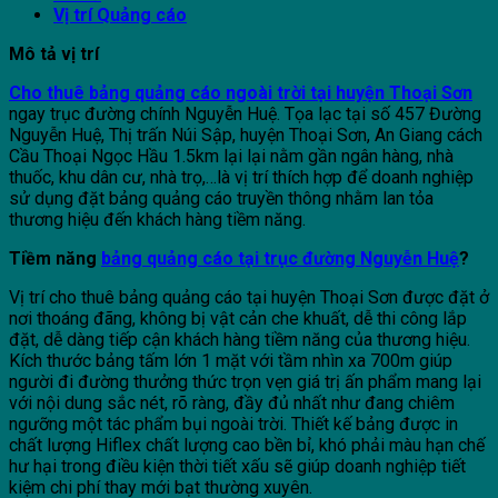
Vị trí Quảng cáo
Mô tả vị trí
Cho thuê bảng quảng cáo ngoài trời tại huyện Thoại Sơn
ngay trục đường chính Nguyễn Huệ. Tọa lạc tại số 457 Đường
Nguyễn Huệ, Thị trấn Núi Sập, huyện Thoại Sơn, An Giang cách
Cầu Thoại Ngọc Hầu 1.5km lại lại nằm gần ngân hàng, nhà
thuốc, khu dân cư, nhà trọ,…là vị trí thích hợp để doanh nghiệp
sử dụng đặt bảng quảng cáo truyền thông nhằm lan tỏa
thương hiệu đến khách hàng tiềm năng.
Tiềm năng
bảng quảng cáo tại trục đường Nguyễn Huệ
?
Vị trí cho thuê bảng quảng cáo tại huyện Thoại Sơn được đặt ở
nơi thoáng đãng, không bị vật cản che khuất, dễ thi công lắp
đặt, dễ dàng tiếp cận khách hàng tiềm năng của thương hiệu.
Kích thước bảng tấm lớn 1 mặt với tầm nhìn xa 700m giúp
người đi đường thưởng thức trọn vẹn giá trị ấn phẩm mang lại
với nội dung sắc nét, rõ ràng, đầy đủ nhất như đang chiêm
ngưỡng một tác phẩm bụi ngoài trời. Thiết kế bảng được in
chất lượng Hiflex chất lượng cao bền bỉ, khó phải màu hạn chế
hư hại trong điều kiện thời tiết xấu sẽ giúp doanh nghiệp tiết
kiệm chi phí thay mới bạt thường xuyên.