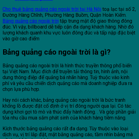
Cho thuê bảng quảng cáo ngoài trời tại Hà Nội
toạ lạc tại số 2,
Đường Hàng Chĩnh, Phường Hàng Buồm, Quận Hoàn Kiếm.
Bảng quảng cáo ngoài trời
tập trung mật độ giao thông đông
đúc. Vì vậy, billboard dễ tiếp cận đa dạng khách hàng. Nhờ đó
lượng khách quanh khu vực luôn đông đúc và tấp nập đặc biệt
vào giờ cao điểm
Bảng quảng cáo ngoài trời là gì?
Bảng quảng cáo ngoài trời là hình thức truyền thông phổ biến
tại Việt Nam. Mục đích để truyền tải thông tin, hình ảnh, nội
dung thông điệp để quảng bá nhãn hàng. Tuỳ thuộc vào kinh
phí và yêu cầu chiến dịch quảng cáo mà doanh nghiệp đưa ra
chọn lựa phù hợp.
Hay nói cách khác, bảng quảng cáo ngoài trời là bức tranh
khổng lồ được đặt cố định ở vị trí đông người qua lại. Có tác
dụng khơi gợi tò mò và thúc đẩy hành động. . Và góp phần giải
tỏa nhu cầu mua sắm phát sinh của khách hàng tiềm năng.
Kích thước bảng quảng cáo rất đa dạng. Tùy thuộc vào loại
dịch vụ, vị trí lắp đặt, mặt bằng quảng cáo, tầm nhìn bảng mà