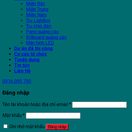
Miền Bắc
Miền Trung
Miền Nam
Trụ LighBox
Trụ Hộp đèn
Pano quảng cáo
Billboard quảng cáo
Màn hình LED
Dự án đã thi công
Cơ cấu tổ chức
Tuyển dụng
Tin tức
Liên Hệ
0916 095 795
Đăng nhập
Tên tài khoản hoặc địa chỉ email
*
Mật khẩu
*
Ghi nhớ mật khẩu
Đăng nhập