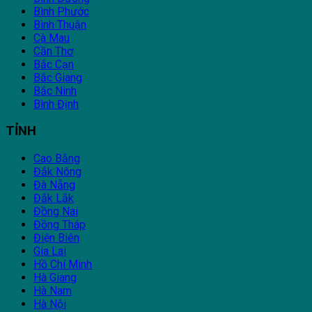
Bình Phước
Bình Thuận
Cà Mau
Cần Thơ
Bắc Cạn
Bắc Giang
Bắc Ninh
Bình Định
TỈNH
Cao Bằng
Đắk Nông
Đà Nẵng
Đắk Lắk
Đồng Nai
Đồng Tháp
Điện Biên
Gia Lai
Hồ Chí Minh
Hà Giang
Hà Nam
Hà Nội