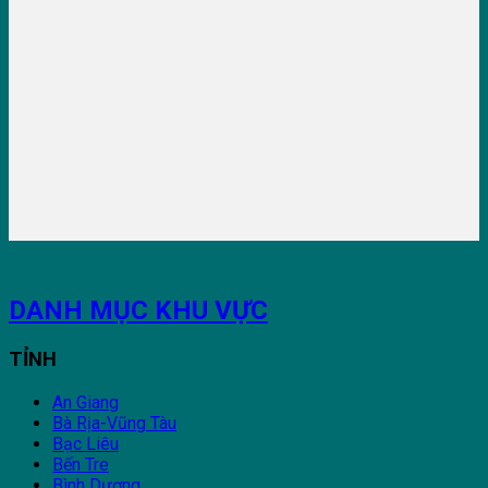
DANH MỤC KHU VỰC
TỈNH
An Giang
Bà Rịa-Vũng Tàu
Bạc Liêu
Bến Tre
Bình Dương