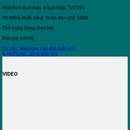
Hình thức thực hiện: in bạt hiflex 720 DPI
Hệ thống chiếu sáng: 10 bộ đèn LED 100W
Tình trạng: Đang chào bán
Đơn giá: Liên hệ
Tư vấn, Mua ngay
Lắp đặt miễn phí
HOTLINE: 0916 095 795
VIDEO