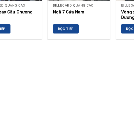
RD QUẢNG CÁO
BILLBOARD QUẢNG CÁO
BILLBO
oay Cầu Chương
Ngã 7 Cửa Nam
Vòng 
Dươn
IẾP
ĐỌC TIẾP
ĐỌC 