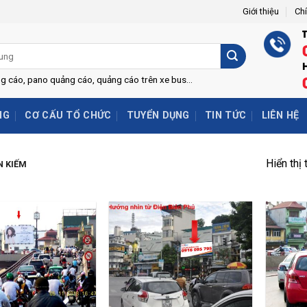
Giới thiệu
Ch
H
ng cáo, pano quảng cáo, quảng cáo trên xe bus...
NG
CƠ CẤU TỔ CHỨC
TUYỂN DỤNG
TIN TỨC
LIÊN HỆ
Hiển thị 
 KIẾM