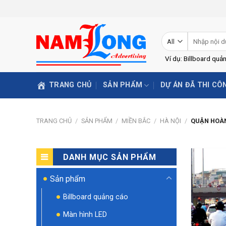
Skip
to
content
Tìm
kiếm:
Ví dụ: Billboard quả
TRANG CHỦ
SẢN PHẨM
DỰ ÁN ĐÃ THI CÔ
TRANG CHỦ
/
SẢN PHẨM
/
MIỀN BẮC
/
HÀ NỘI
/
QUẬN HOÀN
DANH MỤC SẢN PHẨM
Sản phẩm
Billboard quảng cáo
Màn hình LED