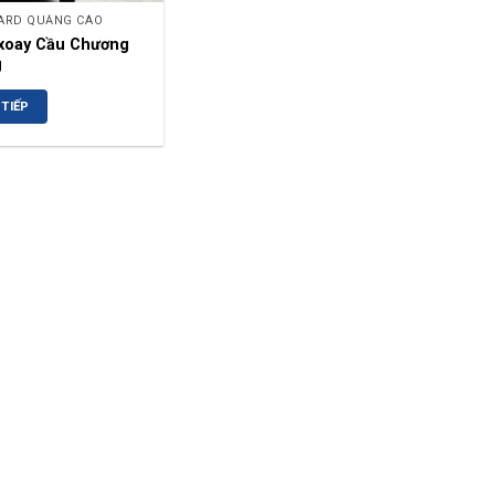
ARD QUẢNG CÁO
xoay Cầu Chương
g
TIẾP