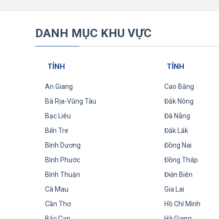
DANH MỤC KHU VỰC
TỈNH
TỈNH
An Giang
Cao Bằng
Bà Rịa-Vũng Tàu
Đắk Nông
Bạc Liêu
Đà Nẵng
Bến Tre
Đắk Lắk
Bình Dương
Đồng Nai
Bình Phước
Đồng Tháp
Bình Thuận
Điện Biên
Cà Mau
Gia Lai
Cần Thơ
Hồ Chí Minh
Bắc Cạn
Hà Giang