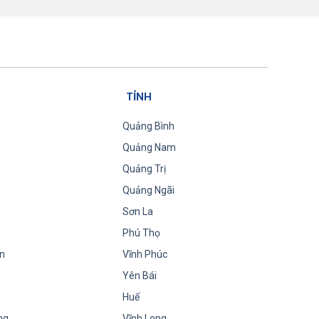
TỈNH
Quảng Bình
Quảng Nam
Quảng Trị
Quảng Ngãi
Sơn La
Phú Thọ
n
Vĩnh Phúc
Yên Bái
Huế
ng
Vĩnh Long