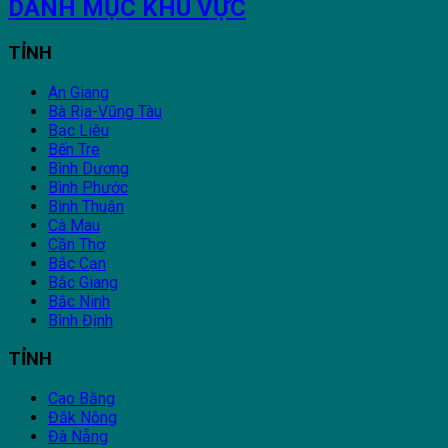
DANH MỤC KHU VỰC
TỈNH
An Giang
Bà Rịa-Vũng Tàu
Bạc Liêu
Bến Tre
Bình Dương
Bình Phước
Bình Thuận
Cà Mau
Cần Thơ
Bắc Cạn
Bắc Giang
Bắc Ninh
Bình Định
TỈNH
Cao Bằng
Đắk Nông
Đà Nẵng