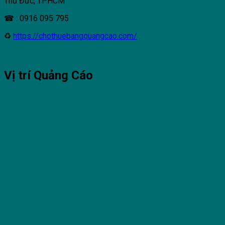
Thủ Đức, TP.HCM
☎ : 0916 095 795
♻
https://chothuebangquangcao.com/
Vị trí Quảng Cáo