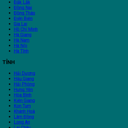
Đắk Lắk
Đồng Nai
Đồng Tháp
Điện Biên
Gia Lai
Hồ Chí Minh
Hà Giang
Hà Nam
Hà Nội
Hà Tĩnh
TỈNH
Hải Dương
Hậu Giang
Hải Phòng
Hưng Yên
Hòa Bình
Kiên Giang
Kon Tum
Khánh Hoà
Lâm Đồng
Long An
Lai Châu