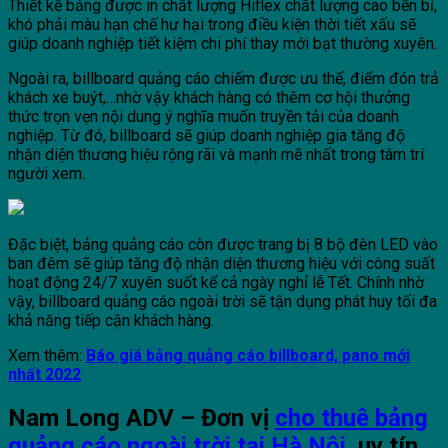
Thiết kế bảng được in chất lượng Hiflex chất lượng cao bền bỉ,
khó phải màu hạn chế hư hại trong điều kiện thời tiết xấu sẽ
giúp doanh nghiệp tiết kiệm chi phí thay mới bạt thường xuyên.
Ngoài ra, billboard quảng cáo chiếm được ưu thế, điểm đón trả
khách xe buýt,…nhờ vậy khách hàng có thêm cơ hội thưởng
thức trọn vẹn nội dung ý nghĩa muốn truyền tải của doanh
nghiệp. Từ đó, billboard sẽ giúp doanh nghiệp gia tăng độ
nhận diện thương hiệu rộng rãi và mạnh mẽ nhất trong tâm trí
người xem.
Đặc biệt, bảng quảng cáo còn được trang bị 8
bộ đèn LED
vào
ban đêm sẽ giúp tăng độ nhận diện thương hiệu với công suất
hoạt động 24/7 xuyên suốt kể cả ngày nghỉ lễ Tết. Chính nhờ
vậy, billboard quảng cáo ngoài trời sẽ tận dụng phát huy tối đa
khả năng tiếp cận khách hàng.
Xem thêm:
Báo giá bảng quảng cáo billboard, pano mới
nhất 2022
Nam Long ADV – Đơn vị
cho thuê bảng
quảng cáo ngoài trời tại Hà Nội
uy tín