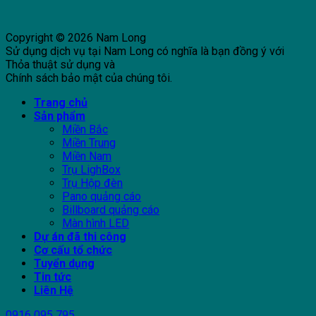
Copyright © 2026 Nam Long
Sử dụng dịch vụ tại Nam Long có nghĩa là bạn đồng ý với
Thỏa thuật sử dụng và
Chính sách bảo mật của chúng tôi.
Trang chủ
Sản phẩm
Miền Bắc
Miền Trung
Miền Nam
Trụ LighBox
Trụ Hộp đèn
Pano quảng cáo
Billboard quảng cáo
Màn hình LED
Dự án đã thi công
Cơ cấu tổ chức
Tuyển dụng
Tin tức
Liên Hệ
0916 095 795