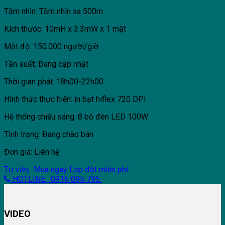
Tầm nhìn: Tầm nhìn xa 500m
Kích thước: 10mH x 3.3mW x 1 mặt
Mật độ: 150.000 người/giờ
Tần suất: Đang cập nhật
Thời gian phát: 18h00-22h00
Hình thức thực hiện: in bạt hiflex 720 DPI
Hệ thống chiếu sáng: 8 bộ đèn LED 100W
Tình trạng: Đang chào bán
Đơn giá: Liên hệ
Tư vấn, Mua ngay
Lắp đặt miễn phí
HOTLINE: 0916 095 795
VIDEO