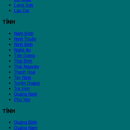
Lạng Sơn
Lào Cai
TỈNH
Nam Định
Ninh Thuận
Ninh Bình
Nghệ An
Tiền Giang
Thái Bình
Thái Nguyên
Thanh Hoá
Tây Ninh
Tuyên Quang
Trà Vinh
Quảng Ninh
Phú Yên
TỈNH
Quảng Bình
Quảng Nam