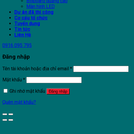
Billboard quảng cáo
Màn hình LED
Dự án đã thi công
Cơ cấu tổ chức
Tuyển dụng
Tin tức
Liên Hệ
0916 095 795
Đăng nhập
Tên tài khoản hoặc địa chỉ email
*
Mật khẩu
*
Ghi nhớ mật khẩu
Đăng nhập
Quên mật khẩu?