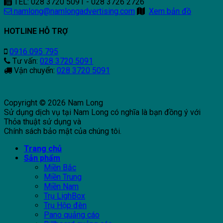
TEL: 028 3720 5091 - 028 3726 2726
namlong@namlongadvertising.com
Xem bản đồ
HOTLINE HỖ TRỢ
0916 095 795
Tư vấn:
028 3720 5091
Vận chuyển:
028 3720 5091
Copyright © 2026 Nam Long
Sử dụng dịch vụ tại Nam Long có nghĩa là bạn đồng ý với
Thỏa thuật sử dụng và
Chính sách bảo mật của chúng tôi.
Trang chủ
Sản phẩm
Miền Bắc
Miền Trung
Miền Nam
Trụ LighBox
Trụ Hộp đèn
Pano quảng cáo