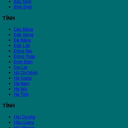
Bắc Ninh
Bình Định
TỈNH
Cao Bằng
Đắk Nông
Đà Nẵng
Đắk Lắk
Đồng Nai
Đồng Tháp
Điện Biên
Gia Lai
Hồ Chí Minh
Hà Giang
Hà Nam
Hà Nội
Hà Tĩnh
TỈNH
Hải Dương
Hậu Giang
Hải Phòng