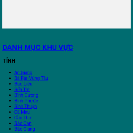
DANH MỤC KHU VỰC
TỈNH
An Giang
Bà Rịa-Vũng Tàu
Bạc Liêu
Bến Tre
Bình Dương
Bình Phước
Bình Thuận
Cà Mau
Cần Thơ
Bắc Cạn
Bắc Giang