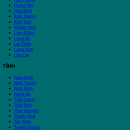
Hưng Yên
Hòa Bình
Kiên Giang
Kon Tum
Khánh Hoà
Lâm Đồng
Long An
Lai Châu
Lạng Sơn
Lào Cai
TỈNH
Nam Định
Ninh Thuận
Ninh Bình
Nghệ An
Tiền Giang
Thái Bình
Thái Nguyên
Thanh Hoá
Tây Ninh
Tuyên Quang