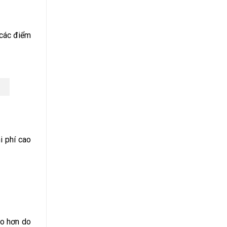
 các điểm
i phí cao
ao hơn do