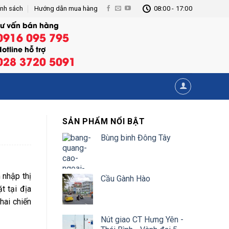
ính sách
Hướng dẫn mua hàng
08:00 - 17:00
Tư vấn bán hàng
0916 095 795
otline hỗ trợ
028 3720 5091
SẢN PHẨM NỔI BẬT
Bùng binh Đông Tây
 nhập thị
Cầu Gành Hào
t tại địa
hai chiến
Nút giao CT Hưng Yên -