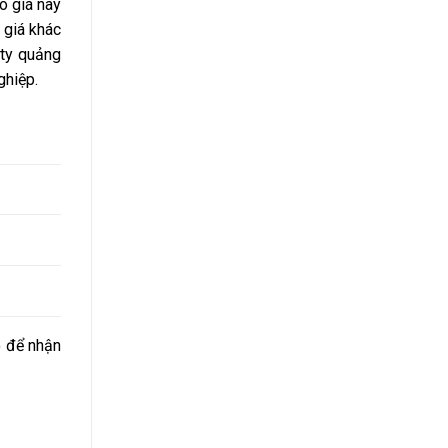
o giá này
 giá khác
 ty quảng
ghiệp.
5
để nhận