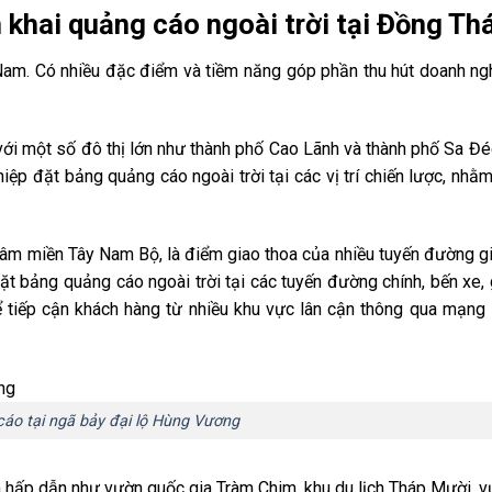
n khai quảng cáo ngoài trời tại Đồng Th
Nam. Có nhiều đặc điểm và tiềm năng góp phần thu hút doanh ngh
i một số đô thị lớn như thành phố Cao Lãnh và thành phố Sa Đé
iệp đặt bảng quảng cáo ngoài trời tại các vị trí chiến lược, nhằm
âm miền Tây Nam Bộ, là điểm giao thoa của nhiều tuyến đường g
đặt bảng quảng cáo ngoài trời tại các tuyến đường chính, bến xe, 
ể tiếp cận khách hàng từ nhiều khu vực lân cận thông qua mạng 
áo tại ngã bảy đại lộ Hùng Vương
 hấp dẫn như vườn quốc gia Tràm Chim, khu du lịch Tháp Mười, 