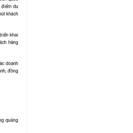
c điểm du
hút khách
riển khai
hách hàng
các doanh
anh, đồng
ảng quảng