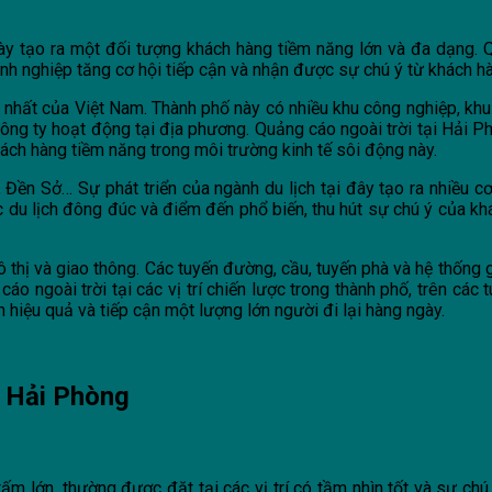
ày tạo ra một đối tượng khách hàng tiềm năng lớn và đa dạng. Q
anh nghiệp tăng cơ hội tiếp cận và nhận được sự chú ý từ khách h
 nhất của Việt Nam. Thành phố này có nhiều khu công nghiệp, khu 
công ty hoạt động tại địa phương. Quảng cáo ngoài trời tại Hải 
ách hàng tiềm năng trong môi trường kinh tế sôi động này.
 Đền Sở… Sự phát triển của ngành du lịch tại đây tạo ra nhiều c
 du lịch đông đúc và điểm đến phổ biến, thu hút sự chú ý của khá
 thị và giao thông. Các tuyến đường, cầu, tuyến phà và hệ thốn
áo ngoài trời tại các vị trí chiến lược trong thành phố, trên các
h hiệu quả và tiếp cận một lượng lớn người đi lại hàng ngày.
i Hải Phòng
ấm lớn, thường được đặt tại các vị trí có tầm nhìn tốt và sự chú 