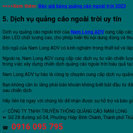
=>>>Xem thêm:
Báo giá bảng quảng cáo ngoài trời 2023
5. Dịch vụ quảng cáo ngoài trời uy tín
Dịch vụ quảng cáo ngoài trời của
Nam Long ADV
cung cấp các 
đèn LED chất lượng cao, cho phép hiển thị nội dung động và thu
Đội ngũ của Nam Long ADV có kinh nghiệm trong thiết kế và lắp 
Ngoài ra, Nam Long ADV cung cấp các dịch vụ tư vấn chiến lược
trong việc xây dựng chiến dịch quảng cáo ngoài trời hiệu quả tạ
Nam Long ADV tự hào là công ty chuyên cung cấp dịch vụ quảng cáo
Bạn không cần lo lắng phải băn khoăn không biết bắt đầu từ đâ
sau chiến dịch.
Hãy liên hệ ngay với chúng tôi để nhận được sự hỗ trợ và báo gi
✅ CÔNG TY TNHH TRUYỀN THÔNG QUẢNG CÁO NAM LONG
⏩ Số 28 đường số 04, Phường Hiệp Bình Chánh, Thành phố Th
0916 095 795
☎ :