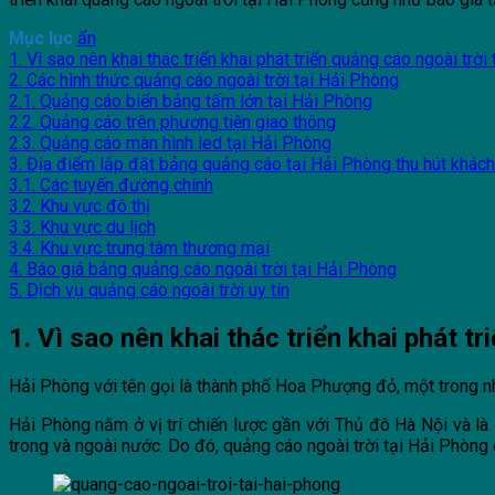
Mục lục
ẩn
1. Vì sao nên khai thác triển khai phát triển quảng cáo ngoài trời
2. Các hình thức quảng cáo ngoài trời tại Hải Phòng
2.1. Quảng cáo biển bảng tấm lớn tại Hải Phòng
2.2. Quảng cáo trên phương tiện giao thông
2.3. Quảng cáo màn hình led tại Hải Phòng
3. Địa điểm lắp đặt bảng quảng cáo tại Hải Phòng thu hút khác
3.1. Các tuyến đường chính
3.2. Khu vực đô thị
3.3. Khu vực du lịch
3.4. Khu vực trung tâm thương mại
4. Báo giá bảng quảng cáo ngoài trời tại Hải Phòng
5. Dịch vụ quảng cáo ngoài trời uy tín
1. Vì sao nên khai thác triển khai phát t
Hải Phòng với tên gọi là thành phố Hoa Phượng đỏ, một trong nhữ
Hải Phòng nằm ở vị trí chiến lược gần với Thủ đô Hà Nội và là
trong và ngoài nước. Do đó, quảng cáo ngoài trời tại Hải Phòn