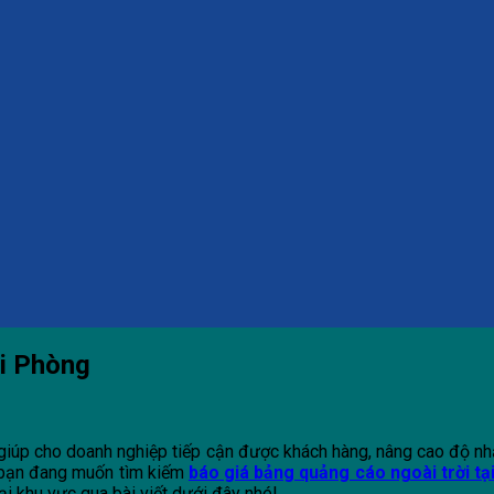
ải Phòng
g giúp cho doanh nghiệp tiếp cận được khách hàng, nâng cao độ n
 bạn đang muốn tìm kiếm
báo giá bảng quảng cáo ngoài trời tạ
ại khu vực qua bài viết dưới đây nhé!