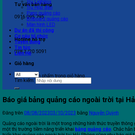
Trụ LighBox
Tư vấn bán hàng
Trụ Hộp đèn
Pano quảng cáo
0916 095 795
Billboard quảng cáo
Màn hình LED
Dự án đã thi công
Cơ cấu tổ chức
Hotline hỗ trợ
Tuyển dụng
Tin tức
028 3720 5091
Liên Hệ
Giỏ hàng
Chưa có sản phẩm trong giỏ hàng.
Tìm kiếm:
Báo giá bảng quảng cáo ngoài trời tại H
Đăng trên
08/08/2023
03/10/2023
bằng
Nguyễn Quỳnh
Quảng cáo ngoài trời là một trong những hình thức truyền thôn
một thị trường tiềm năng triển khai
bảng quảng cáo
. Chắc hẳn
triển khai quảng cáo ngoài trời tại Hải Phòng cũng như báo giá t