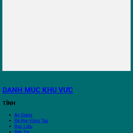
DANH MỤC KHU VỰC
TỈNH
An Giang
Bà Rịa-Vũng Tàu
Bạc Liêu
Bến Tre