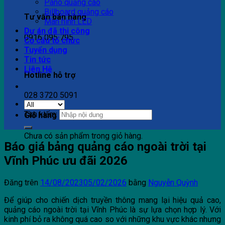
Pano quảng cáo
Billboard quảng cáo
Tư vấn bán hàng
Màn hình LED
Dự án đã thi công
0916 095 795
Cơ cấu tổ chức
Tuyển dụng
Tin tức
Liên Hệ
Hotline hỗ trợ
028 3720 5091
Tìm kiếm:
Giỏ hàng
Chưa có sản phẩm trong giỏ hàng.
Báo giá bảng quảng cáo ngoài trời tại
Vĩnh Phúc ưu đãi 2026
Đăng trên
14/08/2023
05/02/2026
bằng
Nguyễn Quỳnh
Để giúp cho chiến dịch truyền thông mang lại hiệu quả cao,
quảng cáo ngoài trời tại Vĩnh Phúc là sự lựa chọn hợp lý. Với
kinh phí bỏ ra không quá cao so với những khu vực khác nhưng