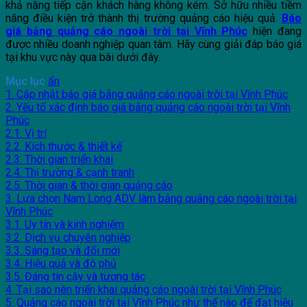
khả năng tiếp cận khách hàng không kém. Sở hữu nhiều tiềm
năng điều kiện trở thành thị trường quảng cáo hiệu quả.
Báo
giá bảng quảng cáo ngoài trời
tại Vĩnh Phúc
hiện đang
được nhiều doanh nghiệp quan tâm. Hãy cùng giải đáp báo giá
tại khu vực này qua bài dưới đây.
Mục lục
ẩn
1. Cập nhật báo giá bảng quảng cáo ngoài trời tại Vĩnh Phúc
2. Yếu tố xác định báo giá bảng quảng cáo ngoài trời tại Vĩnh
Phúc
2.1. Vị trí
2.2. Kích thước & thiết kế
2.3. Thời gian triển khai
2.4. Thị trường & cạnh tranh
2.5. Thời gian & thời gian quảng cáo
3. Lựa chọn Nam Long ADV làm bảng quảng cáo ngoài trời tại
Vĩnh Phúc
3.1. Uy tín và kinh nghiệm
3.2. Dịch vụ chuyên nghiệp
3.3. Sáng tạo và đổi mới
3.4. Hiệu quả và độ phủ
3.5. Đáng tin cậy và tương tác
4. Tại sao nên triển khai quảng cáo ngoài trời tại Vĩnh Phúc
5. Quảng cáo ngoài trời tại Vĩnh Phúc như thế nào để đạt hiệu