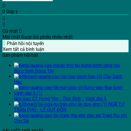
0
Góp ý
Cũ nhất
Mới nhất
Được bỏ phiếu nhiều nhất
Phản hồi nội tuyến
Xem tất cả bình luận
Sản phẩm nổi bật
Bùng binh Đông Tây
Cầu Gành
Hào
Nút giao CT Hưng Yên - Thái Bình - Vành đai 5
NGÃ TƯ
TRẦN PHÚ - LÊ QUÝ ĐÔN
Trạm thu phí
Chư Sê