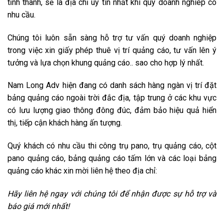
tỉnh thành, sẽ là địa chỉ uy tín nhất khi quý doanh nghiep có
nhu cầu.
Chúng tôi luôn sẵn sàng hỗ trợ tư vấn quý doanh nghiệp
trong việc xin giấy phép thuê vị trí quảng cáo, tư vấn lên ý
tưởng và lựa chọn khung quảng cáo.. sao cho hợp lý nhất.
Nam Long Adv hiện đang có danh sách hàng ngàn vị trí đặt
bảng quảng cáo ngoài trời đắc địa, tập trung ở các khu vực
có lưu lượng giao thông đông đúc, đảm bảo hiệu quả hiển
thị, tiếp cận khách hàng ấn tượng.
Quý khách có nhu cầu thi công trụ pano, trụ quảng cáo, cột
pano quảng cáo, bảng quảng cáo tấm lớn và các loại bảng
quảng cáo khác xin mời liên hệ theo địa chỉ:
Hãy liên h
ệ
ngay v
ớ
i chúng tôi đ
ể
nh
ậ
n đ
ượ
c s
ự
h
ỗ
tr
ợ
và
báo giá m
ớ
i nh
ấ
t!