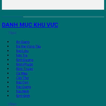
DANH MỤC KHU VỰC
TỈNH
An Giang
Bà Rịa-Vũng Tàu
Bạc Liêu
Bến Tre
Bình Dương
Bình Phước
Bình Thuận
Cà Mau
Cần Thơ
Bắc Cạn
Bắc Giang
Bắc Ninh
Bình Định
TỈNH