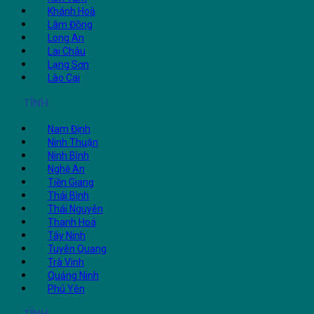
Khánh Hoà
Lâm Đồng
Long An
Lai Châu
Lạng Sơn
Lào Cai
TỈNH
Nam Định
Ninh Thuận
Ninh Bình
Nghệ An
Tiền Giang
Thái Bình
Thái Nguyên
Thanh Hoá
Tây Ninh
Tuyên Quang
Trà Vinh
Quảng Ninh
Phú Yên