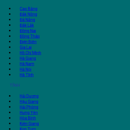
Cao Bằng
Đắk Nông
Đà Nẵng
Đắk Lắk
Đồng Nai
Đồng Tháp
Điện Biên
Gia Lai
Hồ Chí Minh
Hà Giang
Hà Nam
Hà Nội
Hà Tĩnh
TỈNH
Hải Dương
Hậu Giang
Hải Phòng
Hưng Yên
Hòa Bình
Kiên Giang
Kon Tum