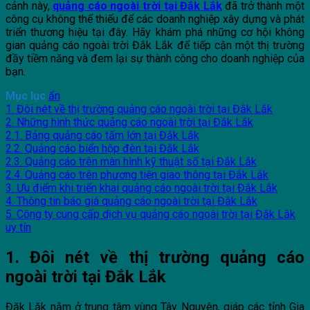
cảnh này,
quảng cáo ngoài trời tại Đắk Lắk
đã trở thành một
công cụ không thể thiếu để các doanh nghiệp xây dựng và phát
triển thương hiệu tại đây. Hãy khám phá những cơ hội không
gian quảng cáo ngoài trời Đắk Lắk để tiếp cận một thị trường
đầy tiềm năng và đem lại sự thành công cho doanh nghiệp của
bạn.
Mục lục
ẩn
1. Đôi nét về thị trường quảng cáo ngoài trời tại Đắk Lắk
2. Những hình thức quảng cáo ngoài trời tại Đắk Lắk
2.1. Bảng quảng cáo tấm lớn tại Đắk Lắk
2.2. Quảng cáo biển hộp đèn tại Đắk Lắk
2.3. Quảng cáo trên màn hình kỹ thuật số tại Đắk Lắk
2.4. Quảng cáo trên phương tiện giao thông tại Đắk Lắk
3. Ưu điểm khi triển khai quảng cáo ngoài trời tại Đắk Lắk
4. Thông tin báo giá quảng cáo ngoài trời tại Đắk Lắk
5. Công ty cung cấp dịch vụ quảng cáo ngoài trời tại Đắk Lắk
uy tín
1. Đôi nét về thị trường quảng cáo
ngoài trời tại Đắk Lắk
Đăk Lăk nằm ở trung tâm vùng Tây Nguyên, giáp các tỉnh Gia