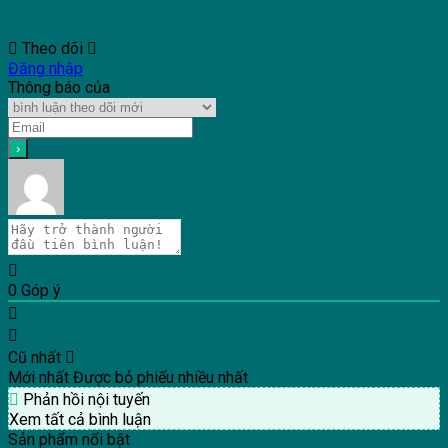
Theo dõi
Đăng nhập
Thông báo của
0
Góp ý
Cũ nhất
Mới nhất
Được bỏ phiếu nhiều nhất
Phản hồi nội tuyến
Xem tất cả bình luận
Sản phẩm nổi bật