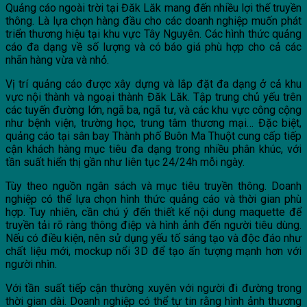
Quảng cáo ngoài trời tại Đăk Lăk mang đến nhiều lợi thế truyền
thông. Là lựa chọn hàng đầu cho các doanh nghiệp muốn phát
triển thương hiệu tại khu vực Tây Nguyên. Các hình thức quảng
cáo đa dạng về số lượng và có báo giá phù hợp cho cả các
nhãn hàng vừa và nhỏ.
Vị trí quảng cáo được xây dựng và lắp đặt đa dạng ở cả khu
vực nội thành và ngoại thành Đăk Lăk. Tập trung chủ yếu trên
các tuyến đường lớn, ngã ba, ngã tư, và các khu vực công cộng
như bệnh viện, trường học, trung tâm thương mại… Đặc biệt,
quảng cáo tại sân bay Thành phố Buôn Ma Thuột cung cấp tiếp
cận khách hàng mục tiêu đa dạng trong nhiều phân khúc, với
tần suất hiển thị gần như liên tục 24/24h mỗi ngày.
Tùy theo nguồn ngân sách và mục tiêu truyền thông. Doanh
nghiệp có thể lựa chọn hình thức quảng cáo và thời gian phù
hợp. Tuy nhiên, cần chú ý đến thiết kế nội dung maquette để
truyền tải rõ ràng thông điệp và hình ảnh đến người tiêu dùng.
Nếu có điều kiện, nên sử dụng yếu tố sáng tạo và độc đáo như
chất liệu mới, mockup nổi 3D để tạo ấn tượng mạnh hơn với
người nhìn.
Với tần suất tiếp cận thường xuyên với người đi đường trong
thời gian dài. Doanh nghiệp có thể tự tin rằng hình ảnh thương