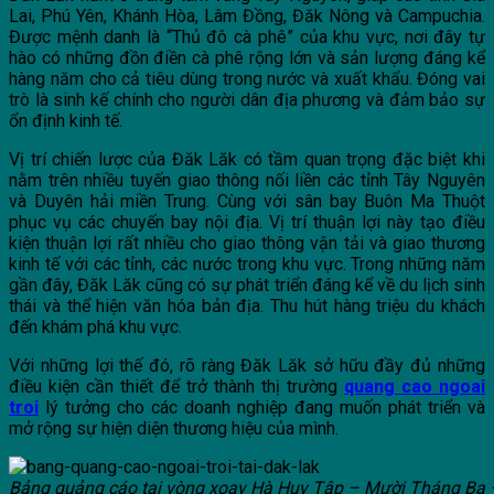
Lai, Phú Yên, Khánh Hòa, Lâm Đồng, Đăk Nông và Campuchia.
Được mệnh danh là “Thủ đô cà phê” của khu vực, nơi đây tự
hào có những đồn điền cà phê rộng lớn và sản lượng đáng kể
hàng năm cho cả tiêu dùng trong nước và xuất khẩu. Đóng vai
trò là sinh kế chính cho người dân địa phương và đảm bảo sự
ổn định kinh tế.
Vị trí chiến lược của Đăk Lăk có tầm quan trọng đặc biệt khi
nằm trên nhiều tuyến giao thông nối liền các tỉnh Tây Nguyên
và Duyên hải miền Trung. Cùng với sân bay Buôn Ma Thuột
phục vụ các chuyến bay nội địa. Vị trí thuận lợi này tạo điều
kiện thuận lợi rất nhiều cho giao thông vận tải và giao thương
kinh tế với các tỉnh, các nước trong khu vực. Trong những năm
gần đây, Đăk Lăk cũng có sự phát triển đáng kể về du lịch sinh
thái và thể hiện văn hóa bản địa. Thu hút hàng triệu du khách
đến khám phá khu vực.
Với những lợi thế đó, rõ ràng Đăk Lăk sở hữu đầy đủ những
điều kiện cần thiết để trở thành thị trường
quang cao ngoai
troi
lý tưởng cho các doanh nghiệp đang muốn phát triển và
mở rộng sự hiện diện thương hiệu của mình.
Bảng quảng cáo tại vòng xoay Hà Huy Tập – Mười Tháng Ba