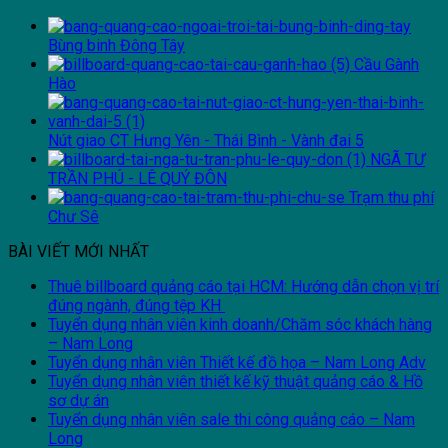
Bùng binh Đông Tây
Cầu Gành
Hào
Nút giao CT Hưng Yên - Thái Bình - Vành đai 5
NGÃ TƯ
TRẦN PHÚ - LÊ QUÝ ĐÔN
Trạm thu phí
Chư Sê
BÀI VIẾT MỚI NHẤT
Thuê billboard quảng cáo tại HCM: Hướng dẫn chọn vị trí
đúng ngành, đúng tệp KH
Tuyển dụng nhân viên kinh doanh/Chăm sóc khách hàng
– Nam Long
Tuyển dụng nhân viên Thiết kế đồ họa – Nam Long Adv
Tuyển dụng nhân viên thiết kế kỹ thuật quảng cáo & Hồ
sơ dự án
Tuyển dụng nhân viên sale thi công quảng cáo – Nam
Long