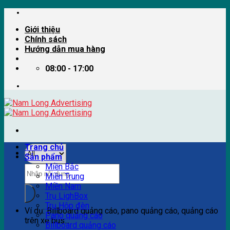
Skip
to
Giới thiệu
content
Chính sách
Hướng dẫn mua hàng
08:00 - 17:00
Trang chủ
Sản phẩm
Miền Bắc
Tìm
Miền Trung
kiếm:
Miền Nam
Trụ LighBox
Trụ Hộp đèn
Ví dụ: Billboard quảng cáo, pano quảng cáo, quảng cáo
Pano quảng cáo
trên xe bus...
Billboard quảng cáo