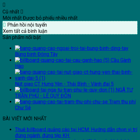
Cũ nhất
Mới nhất
Được bỏ phiếu nhiều nhất
Phản hồi nội tuyến
Xem tất cả bình luận
Sản phẩm nổi bật
Bùng binh Đông Tây
Cầu Gành
Hào
Nút giao CT Hưng Yên - Thái Bình - Vành đai 5
NGÃ TƯ
TRẦN PHÚ - LÊ QUÝ ĐÔN
Trạm thu phí
Chư Sê
BÀI VIẾT MỚI NHẤT
Thuê billboard quảng cáo tại HCM: Hướng dẫn chọn vị trí
đúng ngành, đúng tệp KH