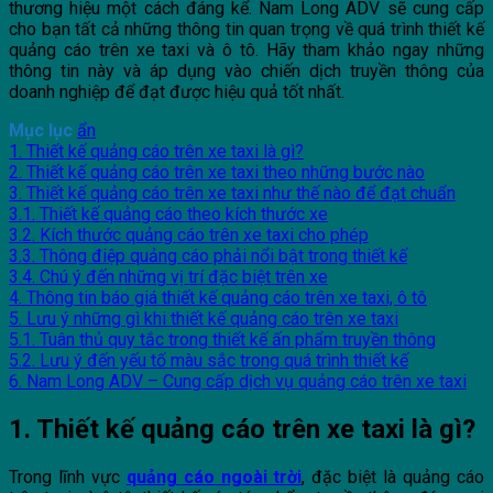
thương hiệu một cách đáng kể. Nam Long ADV sẽ cung cấp
cho bạn tất cả những thông tin quan trọng về quá trình thiết kế
quảng cáo trên xe taxi và ô tô. Hãy tham khảo ngay những
thông tin này và áp dụng vào chiến dịch truyền thông của
doanh nghiệp để đạt được hiệu quả tốt nhất.
Mục lục
ẩn
1. Thiết kế quảng cáo trên xe taxi là gì?
2. Thiết kế quảng cáo trên xe taxi theo những bước nào
3. Thiết kế quảng cáo trên xe taxi như thế nào để đạt chuẩn
3.1. Thiết kế quảng cáo theo kích thước xe
3.2. Kích thước quảng cáo trên xe taxi cho phép
3.3. Thông điệp quảng cáo phải nổi bật trong thiết kế
3.4. Chú ý đến những vị trí đặc biệt trên xe
4. Thông tin báo giá thiết kế quảng cáo trên xe taxi, ô tô
5. Lưu ý những gì khi thiết kế quảng cáo trên xe taxi
5.1. Tuân thủ quy tắc trong thiết kế ấn phẩm truyền thông
5.2. Lưu ý đến yếu tố màu sắc trong quá trình thiết kế
6. Nam Long ADV – Cung cấp dịch vụ quảng cáo trên xe taxi
1. Thiết kế quảng cáo trên xe taxi là gì?
Trong lĩnh vực
quảng cáo ngoài trời
, đặc biệt là quảng cáo