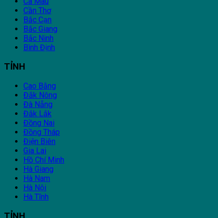
Cà Mau
Cần Thơ
Bắc Cạn
Bắc Giang
Bắc Ninh
Bình Định
TỈNH
Cao Bằng
Đắk Nông
Đà Nẵng
Đắk Lắk
Đồng Nai
Đồng Tháp
Điện Biên
Gia Lai
Hồ Chí Minh
Hà Giang
Hà Nam
Hà Nội
Hà Tĩnh
TỈNH