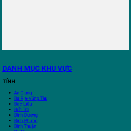
DANH MỤC KHU VỰC
TỈNH
An Giang
Bà Rịa-Vũng Tàu
Bạc Liêu
Bến Tre
Bình Dương
Bình Phước
Bình Thuận