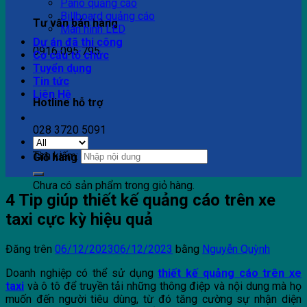
Pano quảng cáo
Billboard quảng cáo
Tư vấn bán hàng
Màn hình LED
Dự án đã thi công
0916 095 795
Cơ cấu tổ chức
Tuyển dụng
Tin tức
Liên Hệ
Hotline hỗ trợ
028 3720 5091
Tìm kiếm:
Giỏ hàng
Chưa có sản phẩm trong giỏ hàng.
4 Tip giúp thiết kế quảng cáo trên xe
taxi cực kỳ hiệu quả
Đăng trên
06/12/2023
06/12/2023
bằng
Nguyễn Quỳnh
Doanh nghiệp có thể sử dụng
thiết kế quảng cáo trên xe
taxi
và ô tô để truyền tải những thông điệp và nội dung mà họ
muốn đến người tiêu dùng, từ đó tăng cường sự nhận diện