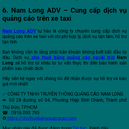
6. Nam Long ADV – Cung cấp dịch vụ
quảng cáo trên xe taxi
Nam Long ADV
tự hào là công ty chuyên cung cấp dịch vụ
quảng cáo trên xe taxi với chi phí hợp lý, dịch vụ tận tâm, hỗ trợ
tận tình.
Bạn không cần lo lắng phải băn khoăn không biết bắt đầu từ
đâu. Dịch vụ
cho thuê bảng quảng cáo ngoài trời
Nam
Long
sẽ hỗ trợ từ khâu từ tư vấn thực thi đến bảo hành sản
phẩm sau chiến dịch.
Hãy liên hệ ngay với chúng tôi để nhận được sự hỗ trợ và báo
giá mới nhất!
✅ CÔNG TY TNHH TRUYỀN THÔNG QUẢNG CÁO NAM LONG
⏩ Số 28 đường số 04, Phường Hiệp Bình Chánh, Thành phố
Thủ Đức, TP.HCM
☎ : 0916 095 795
♻
https://chothuebangquangcao.com
Mục nhập này đã được đăng trong
Tin tức
. Đánh dấu