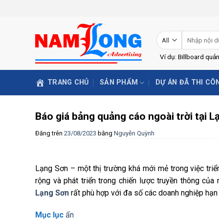
Skip
to
content
Tìm
kiếm:
Ví dụ: Billboard quả
TRANG CHỦ
SẢN PHẨM
DỰ ÁN ĐÃ THI CÔ
Báo giá bảng quảng cáo ngoài trời tại 
Đăng trên
23/08/2023
bằng
Nguyễn Quỳnh
Lạng Sơn – một thị trường khá mới mẻ trong việc triể
rộng và phát triển trong chiến lược truyền thông của
Lạng Sơn
rất phù hợp với đa số các doanh nghiệp hạn
Mục lục
ẩn