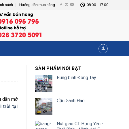
ính sách
Hướng dẫn mua hàng
08:00 - 17:00
Tư vấn bán hàng
0916 095 795
otline hỗ trợ
028 3720 5091
SẢN PHẨM NỔI BẬT
Bùng binh Đông Tây
ng dần mở
Cầu Gành Hào
trời tại
Nút giao CT Hưng Yên -