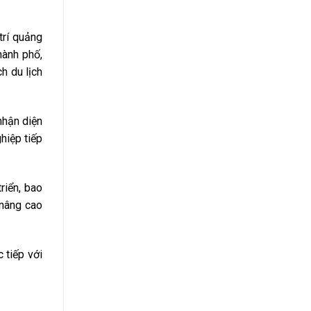
trí quảng
hành phố,
h du lịch
nhận diện
hiệp tiếp
riển, bao
 nâng cao
c tiếp với