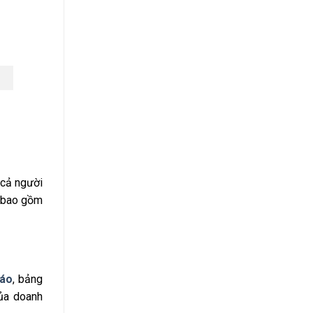
 cả người
, bao gồm
cáo
, bảng
của doanh