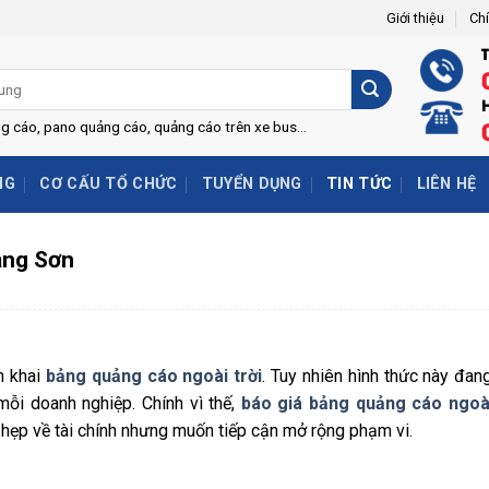
Giới thiệu
Ch
H
ng cáo, pano quảng cáo, quảng cáo trên xe bus...
NG
CƠ CẤU TỔ CHỨC
TUYỂN DỤNG
TIN TỨC
LIÊN HỆ
Lạng Sơn
n khai
bảng quảng cáo ngoài trời
. Tuy nhiên hình thức này đa
 mỗi doanh nghiệp. Chính vì thế,
báo giá bảng quảng cáo ngoài 
 hẹp về tài chính nhưng muốn tiếp cận mở rộng phạm vi.