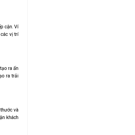
p cận. Ví
ác vị trí
tạo ra ấn
o ra trải
h thước và
cận khách