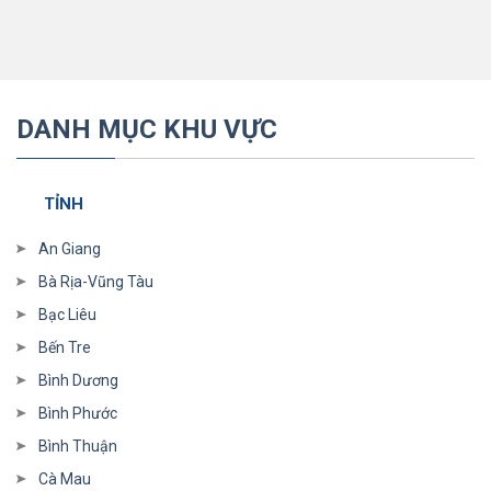
DANH MỤC KHU VỰC
TỈNH
An Giang
Bà Rịa-Vũng Tàu
Bạc Liêu
Bến Tre
Bình Dương
Bình Phước
Bình Thuận
Cà Mau