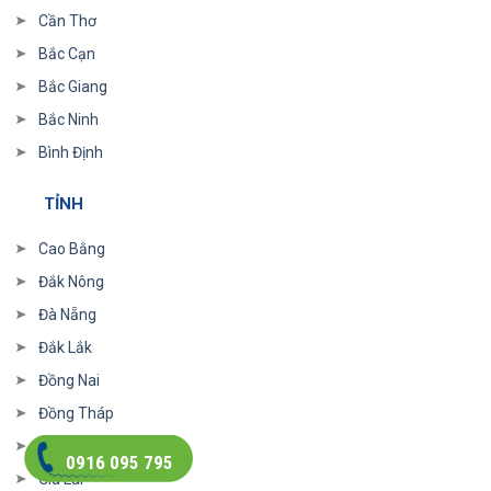
Cần Thơ
Bắc Cạn
Bắc Giang
Bắc Ninh
Bình Định
TỈNH
Cao Bằng
Đắk Nông
Đà Nẵng
Đắk Lắk
Đồng Nai
Đồng Tháp
Điện Biên
0916 095 795
Gia Lai