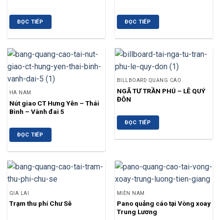
ĐỌC TIẾP
ĐỌC TIẾP
BILLBOARD QUẢNG CÁO
NGÃ TƯ TRẦN PHÚ – LÊ QUÝ
HÀ NAM
ĐÔN
Nút giao CT Hưng Yên – Thái
Bình – Vành đai 5
ĐỌC TIẾP
ĐỌC TIẾP
GIA LAI
MIỀN NAM
Trạm thu phí Chư Sê
Pano quảng cáo tại Vòng xoay
Trung Lương