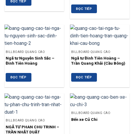
ĐỌC TIẾP
ĐỌC TIẾP
BILLBOARD QUẢNG CÁO
BILLBOARD QUẢNG CÁO
Ngã tư Nguyễn Sinh Sắc –
Ngã tư Đinh Tiên Hoàng –
Đinh Tiên Hoàng
Trần Quang Khải (Cầu Bông)
ĐỌC TIẾP
ĐỌC TIẾP
BILLBOARD QUẢNG CÁO
Bến xe Củ Chi
BILLBOARD QUẢNG CÁO
NGÃ TƯ PHAN CHU TRINH –
TRẦN NHẬT DUẬT