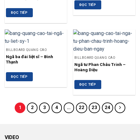
ĐỌC TIẾP
ĐỌC TIẾP
BILLBOARD QUẢNG CÁO
Ngã ba đài liệt sĩ – Bình
BILLBOARD QUẢNG CÁO
Thạnh
Ngã tư Phan Châu Trinh –
Hoàng Diệu
ĐỌC TIẾP
ĐỌC TIẾP
1
2
3
4
…
22
23
24
VIDEO