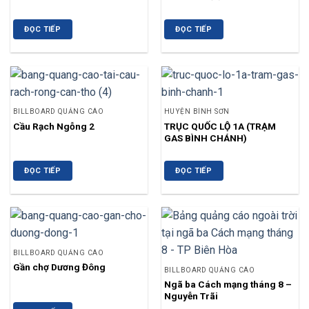
ĐỌC TIẾP
ĐỌC TIẾP
BILLBOARD QUẢNG CÁO
HUYỆN BÌNH SƠN
Cầu Rạch Ngỗng 2
TRỤC QUỐC LỘ 1A (TRẠM
GAS BÌNH CHÁNH)
ĐỌC TIẾP
ĐỌC TIẾP
BILLBOARD QUẢNG CÁO
Gần chợ Dương Đông
BILLBOARD QUẢNG CÁO
Ngã ba Cách mạng tháng 8 –
Nguyễn Trãi