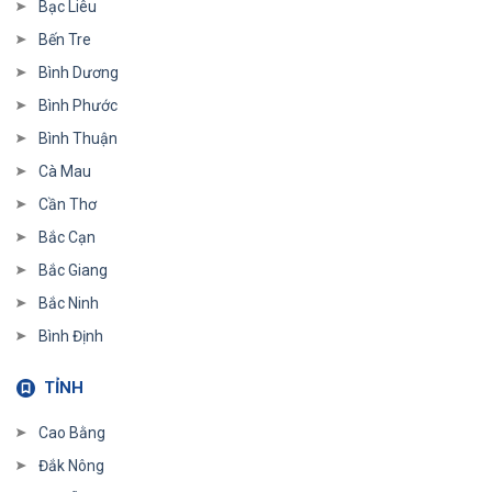
Bạc Liêu
Bến Tre
Bình Dương
Bình Phước
Bình Thuận
Cà Mau
Cần Thơ
Bắc Cạn
Bắc Giang
Bắc Ninh
Bình Định
TỈNH
Cao Bằng
Đắk Nông