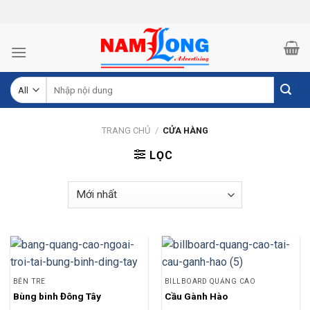
Skip
to
content
Tìm
kiếm:
TRANG CHỦ
/
CỬA HÀNG
LỌC
BẾN TRE
BILLBOARD QUẢNG CÁO
Bùng binh Đông Tây
Cầu Gành Hào