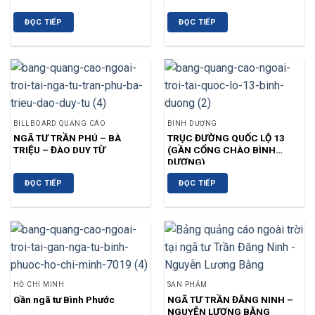
ĐỌC TIẾP
ĐỌC TIẾP
BILLBOARD QUẢNG CÁO
BÌNH DƯƠNG
NGÃ TƯ TRẦN PHÚ – BÀ
TRỤC ĐƯỜNG QUỐC LỘ 13
TRIỆU – ĐÀO DUY TỪ
(GẦN CỔNG CHÀO BÌNH
DƯƠNG)
ĐỌC TIẾP
ĐỌC TIẾP
HỒ CHÍ MINH
SẢN PHẨM
Gần ngã tư Bình Phước
NGÃ TƯ TRẦN ĐĂNG NINH –
NGUYỄN LƯƠNG BẰNG