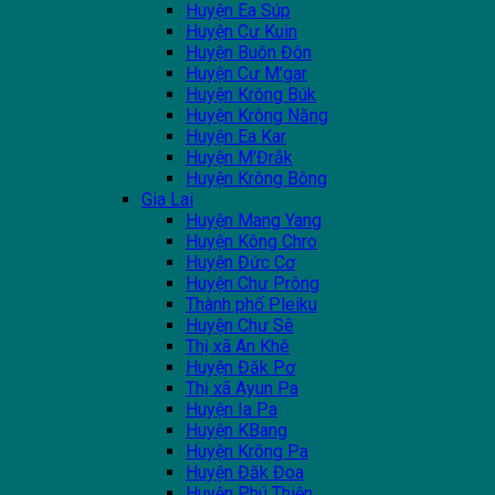
Huyện Ea Súp
Huyện Cư Kuin
Huyện Buôn Đôn
Huyện Cư M'gar
Huyện Krông Búk
Huyện Krông Năng
Huyện Ea Kar
Huyện M'Đrắk
Huyện Krông Bông
Gia Lai
Huyện Mang Yang
Huyện Kông Chro
Huyện Đức Cơ
Huyện Chư Prông
Thành phố Pleiku
Huyện Chư Sê
Thị xã An Khê
Huyện Đăk Pơ
Thị xã Ayun Pa
Huyện Ia Pa
Huyện KBang
Huyện Krông Pa
Huyện Đăk Đoa
Huyện Phú Thiện