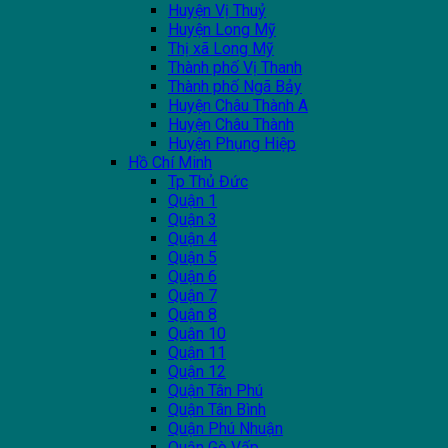
Huyện Vị Thuỷ
Huyện Long Mỹ
Thị xã Long Mỹ
Thành phố Vị Thanh
Thành phố Ngã Bảy
Huyện Châu Thành A
Huyện Châu Thành
Huyện Phụng Hiệp
Hồ Chí Minh
Tp Thủ Đức
Quận 1
Quận 3
Quận 4
Quận 5
Quận 6
Quận 7
Quận 8
Quận 10
Quận 11
Quận 12
Quận Tân Phú
Quận Tân Bình
Quận Phú Nhuận
Quận Gò Vấp