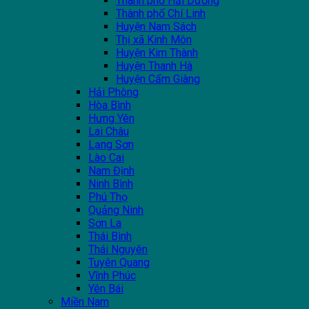
Thành phố Hải Dương
Thành phố Chí Linh
Huyện Nam Sách
Thị xã Kinh Môn
Huyện Kim Thành
Huyện Thanh Hà
Huyện Cẩm Giàng
Hải Phòng
Hòa Bình
Hưng Yên
Lai Châu
Lạng Sơn
Lào Cai
Nam Định
Ninh Bình
Phú Thọ
Quảng Ninh
Sơn La
Thái Bình
Thái Nguyên
Tuyên Quang
Vĩnh Phúc
Yên Bái
Miền Nam