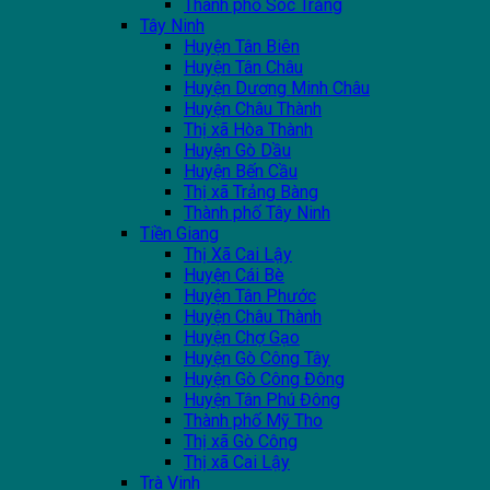
Thành phố Sóc Trăng
Tây Ninh
Huyện Tân Biên
Huyện Tân Châu
Huyện Dương Minh Châu
Huyện Châu Thành
Thị xã Hòa Thành
Huyện Gò Dầu
Huyện Bến Cầu
Thị xã Trảng Bàng
Thành phố Tây Ninh
Tiền Giang
Thị Xã Cai Lậy
Huyện Cái Bè
Huyện Tân Phước
Huyện Châu Thành
Huyện Chợ Gạo
Huyện Gò Công Tây
Huyện Gò Công Đông
Huyện Tân Phú Đông
Thành phố Mỹ Tho
Thị xã Gò Công
Thị xã Cai Lậy
Trà Vinh