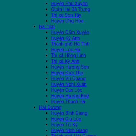
Huyện Phú Xuyên
Quận Hai Bà Trưng
Thị xã Sơn Tây
Huyện Ứng Hòa
Hà Tĩnh
Huyện Cẩm Xuyên
Huyện Kỳ Anh
Thành phố Hà Tĩnh
Huyện Lộc Hà
Thị xã Hồng Lĩnh
Thị xã Kỳ Anh
Huyện Hương Sơn
Huyện Đức Thọ
Huyện Vũ Quang
Huyện Nghi Xuân
Huyện Can Lộc
Huyện Hương Khê
Huyện Thạch Hà
Hải Dương
Huyện Bình Giang
Huyện Gia Lộc
Huyện Tứ Kỳ
Huyện Ninh Giang