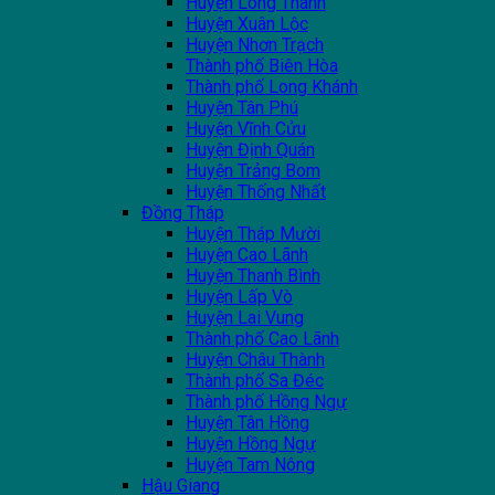
Huyện Long Thành
Huyện Xuân Lộc
Huyện Nhơn Trạch
Thành phố Biên Hòa
Thành phố Long Khánh
Huyện Tân Phú
Huyện Vĩnh Cửu
Huyện Định Quán
Huyện Trảng Bom
Huyện Thống Nhất
Đồng Tháp
Huyện Tháp Mười
Huyện Cao Lãnh
Huyện Thanh Bình
Huyện Lấp Vò
Huyện Lai Vung
Thành phố Cao Lãnh
Huyện Châu Thành
Thành phố Sa Đéc
Thành phố Hồng Ngự
Huyện Tân Hồng
Huyện Hồng Ngự
Huyện Tam Nông
Hậu Giang