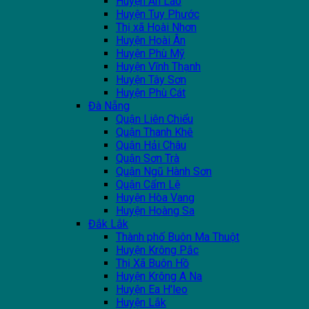
Huyện An Lão
Huyện Tuy Phước
Thị xã Hoài Nhơn
Huyện Hoài Ân
Huyện Phù Mỹ
Huyện Vĩnh Thạnh
Huyện Tây Sơn
Huyện Phù Cát
Đà Nẵng
Quận Liên Chiểu
Quận Thanh Khê
Quận Hải Châu
Quận Sơn Trà
Quận Ngũ Hành Sơn
Quận Cẩm Lệ
Huyện Hòa Vang
Huyện Hoàng Sa
Đắk Lắk
Thành phố Buôn Ma Thuột
Huyện Krông Pắc
Thị Xã Buôn Hồ
Huyện Krông A Na
Huyện Ea H'leo
Huyện Lắk