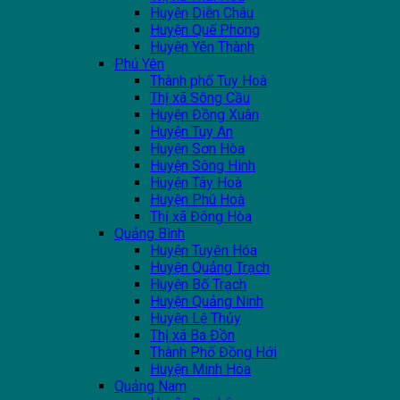
Huyện Diễn Châu
Huyện Quế Phong
Huyện Yên Thành
Phú Yên
Thành phố Tuy Hoà
Thị xã Sông Cầu
Huyện Đồng Xuân
Huyện Tuy An
Huyện Sơn Hòa
Huyện Sông Hinh
Huyện Tây Hoà
Huyện Phú Hoà
Thị xã Đông Hòa
Quảng Bình
Huyện Tuyên Hóa
Huyện Quảng Trạch
Huyện Bố Trạch
Huyện Quảng Ninh
Huyện Lệ Thủy
Thị xã Ba Đồn
Thành Phố Đồng Hới
Huyện Minh Hóa
Quảng Nam