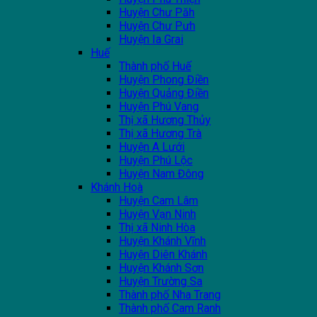
Huyện Chư Păh
Huyện Chư Pưh
Huyện Ia Grai
Huế
Thành phố Huế
Huyện Phong Điền
Huyện Quảng Điền
Huyện Phú Vang
Thị xã Hương Thủy
Thị xã Hương Trà
Huyện A Lưới
Huyện Phú Lộc
Huyện Nam Đông
Khánh Hoà
Huyện Cam Lâm
Huyện Vạn Ninh
Thị xã Ninh Hòa
Huyện Khánh Vĩnh
Huyện Diên Khánh
Huyện Khánh Sơn
Huyện Trường Sa
Thành phố Nha Trang
Thành phố Cam Ranh