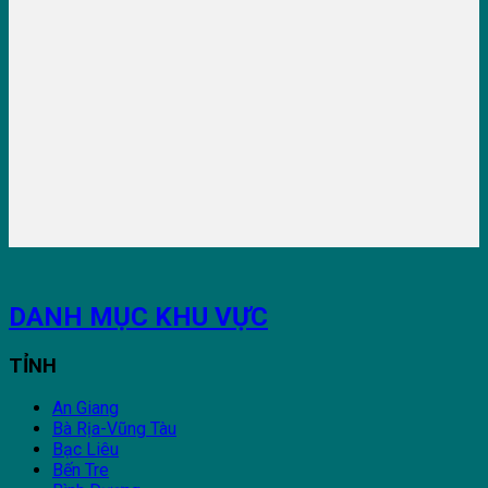
DANH MỤC KHU VỰC
TỈNH
An Giang
Bà Rịa-Vũng Tàu
Bạc Liêu
Bến Tre