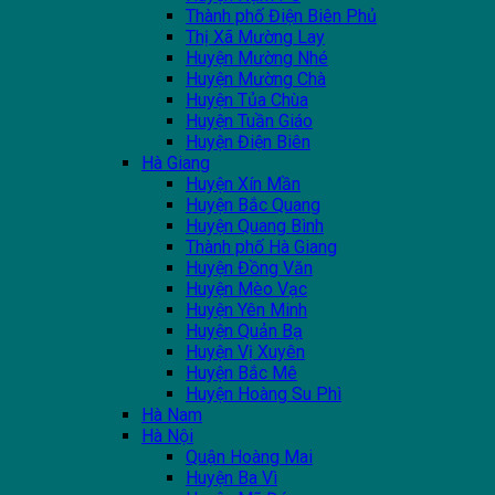
Thành phố Điện Biên Phủ
Thị Xã Mường Lay
Huyện Mường Nhé
Huyện Mường Chà
Huyện Tủa Chùa
Huyện Tuần Giáo
Huyện Điện Biên
Hà Giang
Huyện Xín Mần
Huyện Bắc Quang
Huyện Quang Bình
Thành phố Hà Giang
Huyện Đồng Văn
Huyện Mèo Vạc
Huyện Yên Minh
Huyện Quản Bạ
Huyện Vị Xuyên
Huyện Bắc Mê
Huyện Hoàng Su Phì
Hà Nam
Hà Nội
Quận Hoàng Mai
Huyện Ba Vì