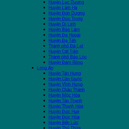
Huyện Lạc Dương
Huyện Lâm Hà
Huyện Đơn Dương
Huyện Đức Trọng
Huyện Di Linh
Huyện Bảo Lâm
Huyện Đạ Huoai
Huyện Đạ Tẻh
Thành phố Đà Lạt
Huyện Cát Tiên
Thành phố Bảo Lộc
Huyện Đam Rông
Long An
Huyện Tân Hưng
Huyện Cần Giuộc
Huyện Vĩnh Hưng
Huyện Châu Thành
Huyện Mộc Hóa
Huyện Tân Thạnh
Huyện Thạnh Hóa
Huyện Đức Huệ
Huyện Đức Hòa
Huyện Bến Lức
Huyện Thủ Thừa