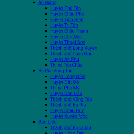
An Giang
Huyện Phú Tân
Huyện Châu Phú
Huyện Tịnh Biên
Huyện Tri Tôn
Huyện Châu Thành
Huyện Chợ Mới
Huyện Thoại Sơn
Thành phố Long Xuyên
Thành phố Châu Đốc
Huyện An Phú
Thị xã Tân Châu
Bà Rịa-Vũng Tàu
Huyện Long Điền
Huyện Đất Đỏ
Thị xã Phú Mỹ
Huyện Côn Đảo
Thành phố Vũng Tàu
Thành phố Bà Rịa
Huyện Châu Đức
Huyện Xuyên Mộc
Bạc Liêu
Thành phố Bạc Liêu
Huyện Hồng Dân