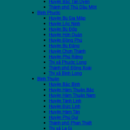
Huyện Bắc Tân Uyên
Thành phố Thủ Dầu Một
Bình Phước
Huyện Bù Gia Mập
Huyện Lộc Ninh
Huyện Bù Đốp
Huyện Hớn Quản
Huyện Đồng Phú
Huyện Bù Đăng
Huyện Chơn Thành
Huyện Phú Riềng
Thị xã Phước Long
Thành phố Đồng Xoài
Thị xã Bình Long
Bình Thuận
Huyện Bắc Bình
Huyện Hàm Thuận Bắc
Huyện Hàm Thuận Nam
Huyện Tánh Linh
Huyện Đức Linh
Huyện Hàm Tân
Huyện Phú Quí
Thành phố Phan Thiết
Thị xã La Gi