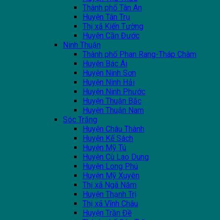
Thành phố Tân An
Huyện Tân Trụ
Thị xã Kiến Tường
Huyện Cần Đước
Ninh Thuận
Thành phố Phan Rang-Tháp Chàm
Huyện Bác Ái
Huyện Ninh Sơn
Huyện Ninh Hải
Huyện Ninh Phước
Huyện Thuận Bắc
Huyện Thuận Nam
Sóc Trăng
Huyện Châu Thành
Huyện Kế Sách
Huyện Mỹ Tú
Huyện Cù Lao Dung
Huyện Long Phú
Huyện Mỹ Xuyên
Thị xã Ngã Năm
Huyện Thạnh Trị
Thị xã Vĩnh Châu
Huyện Trần Đề