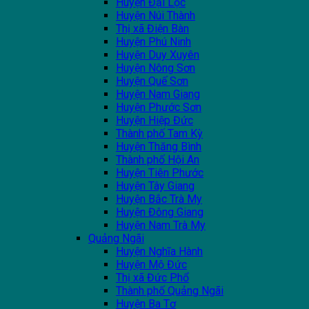
Huyện Đại Lộc
Huyện Núi Thành
Thị xã Điện Bàn
Huyện Phú Ninh
Huyện Duy Xuyên
Huyện Nông Sơn
Huyện Quế Sơn
Huyện Nam Giang
Huyện Phước Sơn
Huyện Hiệp Đức
Thành phố Tam Kỳ
Huyện Thăng Bình
Thành phố Hội An
Huyện Tiên Phước
Huyện Tây Giang
Huyện Bắc Trà My
Huyện Đông Giang
Huyện Nam Trà My
Quảng Ngãi
Huyện Nghĩa Hành
Huyện Mộ Đức
Thị xã Đức Phổ
Thành phố Quảng Ngãi
Huyện Ba Tơ