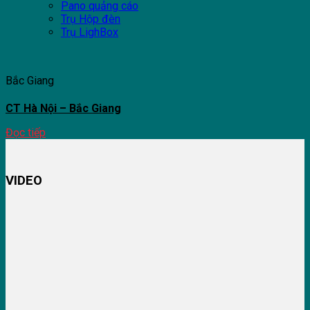
Pano quảng cáo
Trụ Hộp đèn
Trụ LighBox
Bắc Giang
CT Hà Nội – Bắc Giang
Đọc tiếp
VIDEO