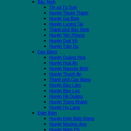
Bắc Ninh
Thị xã Từ Sơn
Huyện Thuận Thành
Huyện Gia Bình
Huyện Lương Tài
Thành phố Bắc Ninh
Huyện Yên Phong
Huyện Quế Võ
Huyện Tiên Du
Cao Bằng
Huyện Quảng Hòa
Huyện Hoà An
Huyện Nguyên Bình
Huyện Thạch An
Thành phố Cao Bằng
Huyện Bảo Lâm
Huyện Bảo Lạc
Huyện Hà Quảng
Huyện Trùng Khánh
Huyện Hạ Lang
Điện Biên
Huyện Điện Biên Đông
Huyện Mường Ảng
Huyện Nậm Pồ