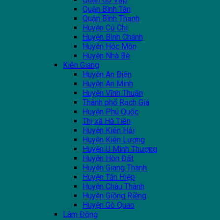
Quận Bình Tân
Quận Bình Thạnh
Huyện Củ Chi
Huyện Bình Chánh
Huyện Hóc Môn
Huyện Nhà Bè
Kiên Giang
Huyện An Biên
Huyện An Minh
Huyện Vĩnh Thuận
Thành phổ Rạch Giá
Huyện Phú Quốc
Thị xã Hà Tiên
Huyện Kiên Hải
Huyện Kiên Lương
Huyện U Minh Thượng
Huyện Hòn Đất
Huyện Giang Thành
Huyện Tân Hiệp
Huyện Châu Thành
Huyện Giồng Riềng
Huyện Gò Quao
Lâm Đồng