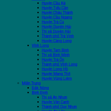
Huyện Cầu Kè
Huyện Tiểu Cần
Huyện Châu Thành
Huyện Cầu Ngang
Huyện Trà Cú
Huyện Duyên Hải
Thị xã Duyên Hải
Thành phố Trà Vinh
Huyện Càng Long
Vĩnh Long
Huyện Tam Bình
Thị xã Bình Minh
Huyện Trà Ôn
Thành phố Vĩnh Long
Huyện Long Hồ
Huyện Mang Thít
Huyện Vũng Liêm
Miền Trung
Đắk Nông
Bình Định
Thị xã An Nhơn
Huyện Vân Canh
Thành phố Quy Nhơn