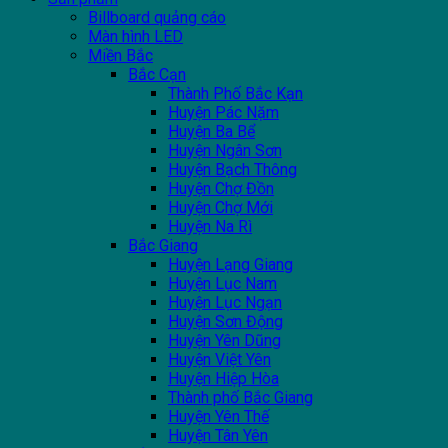
Billboard quảng cáo
Màn hình LED
Miền Bắc
Bắc Cạn
Thành Phố Bắc Kạn
Huyện Pác Nặm
Huyện Ba Bể
Huyện Ngân Sơn
Huyện Bạch Thông
Huyện Chợ Đồn
Huyện Chợ Mới
Huyện Na Rì
Bắc Giang
Huyện Lạng Giang
Huyện Lục Nam
Huyện Lục Ngạn
Huyện Sơn Động
Huyện Yên Dũng
Huyện Việt Yên
Huyện Hiệp Hòa
Thành phố Bắc Giang
Huyện Yên Thế
Huyện Tân Yên