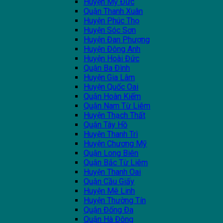
Huyện Mỹ Đức
Quận Thanh Xuân
Huyện Phúc Thọ
Huyện Sóc Sơn
Huyện Đan Phượng
Huyện Đông Anh
Huyện Hoài Đức
Quận Ba Đình
Huyện Gia Lâm
Huyện Quốc Oai
Quận Hoàn Kiếm
Quận Nam Từ Liêm
Huyện Thạch Thất
Quận Tây Hồ
Huyện Thanh Trì
Huyện Chương Mỹ
Quận Long Biên
Quận Bắc Từ Liêm
Huyện Thanh Oai
Quận Cầu Giấy
Huyện Mê Linh
Huyện Thường Tín
Quận Đống Đa
Quận Hà Đông