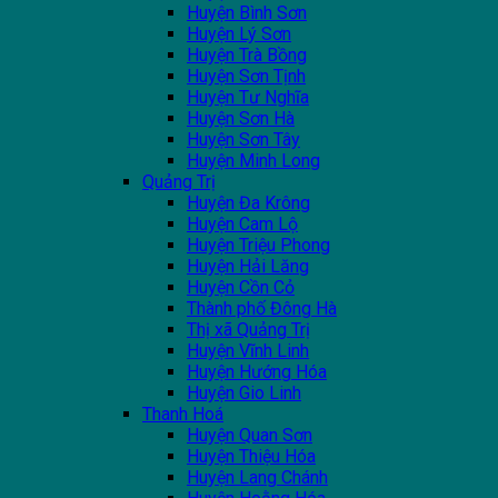
Huyện Bình Sơn
Huyện Lý Sơn
Huyện Trà Bồng
Huyện Sơn Tịnh
Huyện Tư Nghĩa
Huyện Sơn Hà
Huyện Sơn Tây
Huyện Minh Long
Quảng Trị
Huyện Đa Krông
Huyện Cam Lộ
Huyện Triệu Phong
Huyện Hải Lăng
Huyện Cồn Cỏ
Thành phố Đông Hà
Thị xã Quảng Trị
Huyện Vĩnh Linh
Huyện Hướng Hóa
Huyện Gio Linh
Thanh Hoá
Huyện Quan Sơn
Huyện Thiệu Hóa
Huyện Lang Chánh