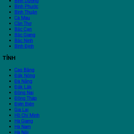
Bình Dương
Bình Phước
Bình Thuận
Cà Mau
Cần Thơ
Bắc Cạn
Bắc Giang
Bắc Ninh
Bình Định
TỈNH
Cao Bằng
Đắk Nông
Đà Nẵng
Đắk Lắk
Đồng Nai
Đồng Tháp
Điện Biên
Gia Lai
Hồ Chí Minh
Hà Giang
Hà Nam
Hà Nội