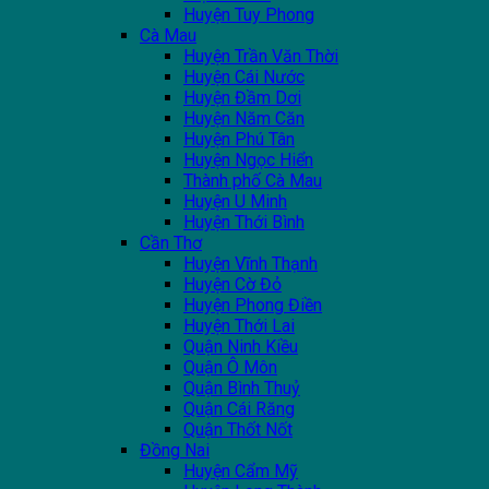
Huyện Tuy Phong
Cà Mau
Huyện Trần Văn Thời
Huyện Cái Nước
Huyện Đầm Dơi
Huyện Năm Căn
Huyện Phú Tân
Huyện Ngọc Hiển
Thành phố Cà Mau
Huyện U Minh
Huyện Thới Bình
Cần Thơ
Huyện Vĩnh Thạnh
Huyện Cờ Đỏ
Huyện Phong Điền
Huyện Thới Lai
Quận Ninh Kiều
Quận Ô Môn
Quận Bình Thuỷ
Quận Cái Răng
Quận Thốt Nốt
Đồng Nai
Huyện Cẩm Mỹ