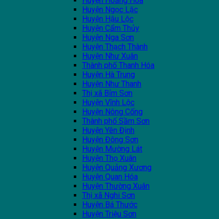
Huyện Hoằng Hóa
Huyện Ngọc Lặc
Huyện Hậu Lộc
Huyện Cẩm Thủy
Huyện Nga Sơn
Huyện Thạch Thành
Huyện Như Xuân
Thành phố Thanh Hóa
Huyện Hà Trung
Huyện Như Thanh
Thị xã Bỉm Sơn
Huyện Vĩnh Lộc
Huyện Nông Cống
Thành phố Sầm Sơn
Huyện Yên Định
Huyện Đông Sơn
Huyện Mường Lát
Huyện Thọ Xuân
Huyện Quảng Xương
Huyện Quan Hóa
Huyện Thường Xuân
Thị xã Nghi Sơn
Huyện Bá Thước
Huyện Triệu Sơn