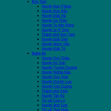
Kon Tum
Huyện Kon Plông
Huyện Kon Rẫy
Huyện Đắk Hà
Huyện Sa Thầy
Huyện Tu Mơ Rông
Huyện Ia H' Drai
Thành phố Kon Tum
Huyện Đắk Glei
Huyện Ngọc Hồi
Huyện Đắk Tô
Nghệ An
Huyện Quỳ Châu
Huyện Kỳ Sơn
Huyện Tương Dương
Huyện Nghĩa Đàn
Huyện Quỳ Hợp
Huyện Quỳnh Lưu
Huyện Con Cuông
Thành phố Vinh
Huyện Tân Kỳ
Thị xã Cửa Lò
Huyện Anh Sơn
Thị xã Thái Hoà