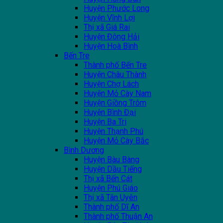
Huyện Phước Long
Huyện Vĩnh Lợi
Thị xã Giá Rai
Huyện Đông Hải
Huyện Hoà Bình
Bến Tre
Thành phố Bến Tre
Huyện Châu Thành
Huyện Chợ Lách
Huyện Mỏ Cày Nam
Huyện Giồng Trôm
Huyện Bình Đại
Huyện Ba Tri
Huyện Thạnh Phú
Huyện Mỏ Cày Bắc
Bình Dương
Huyện Bàu Bàng
Huyện Dầu Tiếng
Thị xã Bến Cát
Huyện Phú Giáo
Thị xã Tân Uyên
Thành phố Dĩ An
Thành phố Thuận An