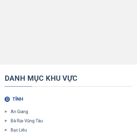
DANH MỤC KHU VỰC
TỈNH
An Giang
Bà Rịa-Vũng Tàu
Bạc Liêu