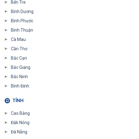
Bến Tre
Bình Dương
Bình Phước
Bình Thuận
Cà Mau
Cần Thơ
Bắc Cạn
Bắc Giang
Bắc Ninh
Bình Định
TỈNH
Cao Bằng
Đắk Nông
Đà Nẵng