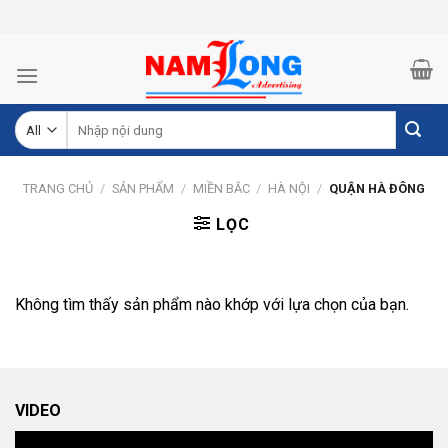
Skip
to
content
Tìm
kiếm:
TRANG CHỦ
/
SẢN PHẨM
/
MIỀN BẮC
/
HÀ NỘI
/
QUẬN HÀ ĐÔNG
LỌC
Không tìm thấy sản phẩm nào khớp với lựa chọn của bạn.
VIDEO