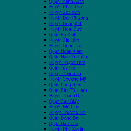
Quận Thanh Xuân
Huyện Phúc Thọ
Huyện Sóc Sơn
Huyện Đan Phượng
Huyện Đông Anh
Huyện Hoài Đức
Quận Ba Đình
Huyện Gia Lâm
Huyện Quốc Oai
Quận Hoàn Kiếm
Quận Nam Từ Liêm
Huyện Thạch Thất
Quận Tây Hồ
Huyện Thanh Trì
Huyện Chương Mỹ
Quận Long Biên
Quận Bắc Từ Liêm
Huyện Thanh Oai
Quận Cầu Giấy
Huyện Mê Linh
Huyện Thường Tín
Quận Đống Đa
Quận Hà Đông
Huyện Phú Xuyên