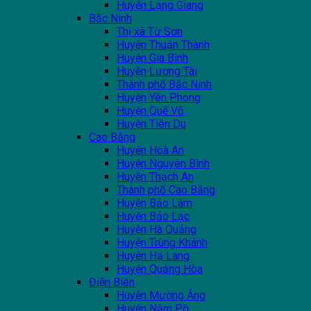
Huyện Lạng Giang
Bắc Ninh
Thị xã Từ Sơn
Huyện Thuận Thành
Huyện Gia Bình
Huyện Lương Tài
Thành phố Bắc Ninh
Huyện Yên Phong
Huyện Quế Võ
Huyện Tiên Du
Cao Bằng
Huyện Hoà An
Huyện Nguyên Bình
Huyện Thạch An
Thành phố Cao Bằng
Huyện Bảo Lâm
Huyện Bảo Lạc
Huyện Hà Quảng
Huyện Trùng Khánh
Huyện Hạ Lang
Huyện Quảng Hòa
Điện Biên
Huyện Mường Ảng
Huyện Nậm Pồ