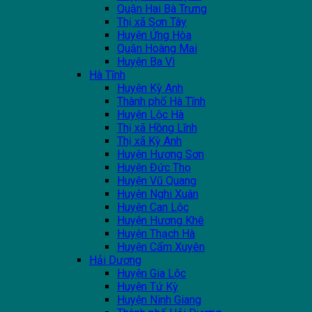
Quận Hai Bà Trưng
Thị xã Sơn Tây
Huyện Ứng Hòa
Quận Hoàng Mai
Huyện Ba Vì
Hà Tĩnh
Huyện Kỳ Anh
Thành phố Hà Tĩnh
Huyện Lộc Hà
Thị xã Hồng Lĩnh
Thị xã Kỳ Anh
Huyện Hương Sơn
Huyện Đức Thọ
Huyện Vũ Quang
Huyện Nghi Xuân
Huyện Can Lộc
Huyện Hương Khê
Huyện Thạch Hà
Huyện Cẩm Xuyên
Hải Dương
Huyện Gia Lộc
Huyện Tứ Kỳ
Huyện Ninh Giang