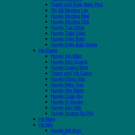
Thành phố Điện Biên Phủ
Thị Xã Mường Lay
Huyện Mường Nhé
Huyện Mường Chà
Huyện Tủa Chùa
Huyện Tuần Giáo
Huyện Điện Biên
Huyện Điện Biên Đông
Hà Giang
Huyện Xín Mần
Huyện Bắc Quang
Huyện Quang Bình
Thành phố Hà Giang
Huyện Đồng Văn
Huyện Mèo Vạc
Huyện Yên Minh
Huyện Quản Bạ
Huyện Vị Xuyên
Huyện Bắc Mê
Huyện Hoàng Su Phì
Hà Nam
Hà Nội
Huyện Mỹ Đức