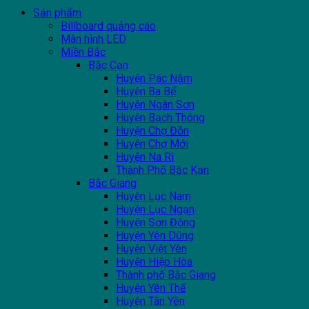
Sản phẩm
Billboard quảng cáo
Màn hình LED
Miền Bắc
Bắc Cạn
Huyện Pác Nặm
Huyện Ba Bể
Huyện Ngân Sơn
Huyện Bạch Thông
Huyện Chợ Đồn
Huyện Chợ Mới
Huyện Na Rì
Thành Phố Bắc Kạn
Bắc Giang
Huyện Lục Nam
Huyện Lục Ngạn
Huyện Sơn Động
Huyện Yên Dũng
Huyện Việt Yên
Huyện Hiệp Hòa
Thành phố Bắc Giang
Huyện Yên Thế
Huyện Tân Yên