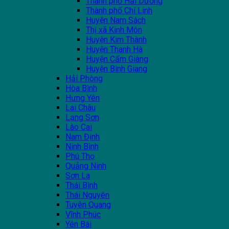
Thành phố Hải Dương
Thành phố Chí Linh
Huyện Nam Sách
Thị xã Kinh Môn
Huyện Kim Thành
Huyện Thanh Hà
Huyện Cẩm Giàng
Huyện Bình Giang
Hải Phòng
Hòa Bình
Hưng Yên
Lai Châu
Lạng Sơn
Lào Cai
Nam Định
Ninh Bình
Phú Thọ
Quảng Ninh
Sơn La
Thái Bình
Thái Nguyên
Tuyên Quang
Vĩnh Phúc
Yên Bái