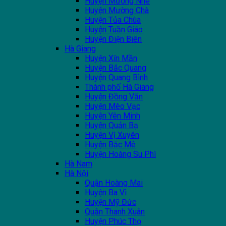
Huyện Mường Nhé
Huyện Mường Chà
Huyện Tủa Chùa
Huyện Tuần Giáo
Huyện Điện Biên
Hà Giang
Huyện Xín Mần
Huyện Bắc Quang
Huyện Quang Bình
Thành phố Hà Giang
Huyện Đồng Văn
Huyện Mèo Vạc
Huyện Yên Minh
Huyện Quản Bạ
Huyện Vị Xuyên
Huyện Bắc Mê
Huyện Hoàng Su Phì
Hà Nam
Hà Nội
Quận Hoàng Mai
Huyện Ba Vì
Huyện Mỹ Đức
Quận Thanh Xuân
Huyện Phúc Thọ