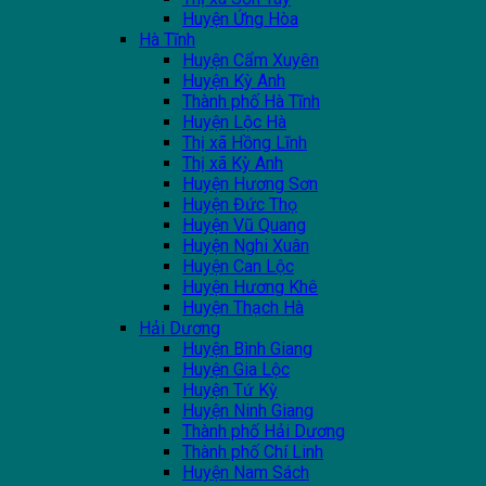
Huyện Ứng Hòa
Hà Tĩnh
Huyện Cẩm Xuyên
Huyện Kỳ Anh
Thành phố Hà Tĩnh
Huyện Lộc Hà
Thị xã Hồng Lĩnh
Thị xã Kỳ Anh
Huyện Hương Sơn
Huyện Đức Thọ
Huyện Vũ Quang
Huyện Nghi Xuân
Huyện Can Lộc
Huyện Hương Khê
Huyện Thạch Hà
Hải Dương
Huyện Bình Giang
Huyện Gia Lộc
Huyện Tứ Kỳ
Huyện Ninh Giang
Thành phố Hải Dương
Thành phố Chí Linh
Huyện Nam Sách