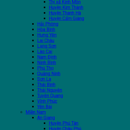
Thị xã Kinh Môn
Huyện Kim Thành
Huyện Thanh Hà
Huyện Cẩm Giàng
Hải Phòng
Hòa Bình
Hưng Yên
Lai Châu
Lạng Sơn
Lào Cai
Nam Định
Ninh Bình
Phú Thọ
Quảng Ninh
Sơn La
Thái Bình
Thái Nguyên
Tuyên Quang
Vĩnh Phúc
Yên Bái
Miền Nam
An Giang
Huyện Phú Tân
Huyện Châu Phú