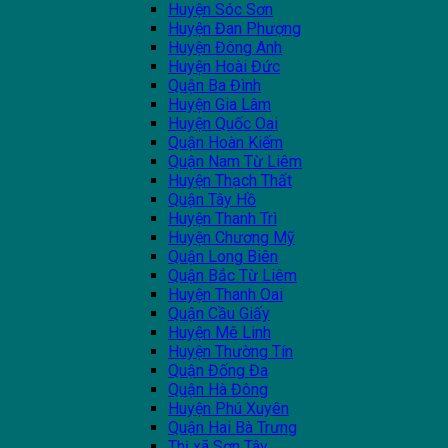
Huyện Sóc Sơn
Huyện Đan Phượng
Huyện Đông Anh
Huyện Hoài Đức
Quận Ba Đình
Huyện Gia Lâm
Huyện Quốc Oai
Quận Hoàn Kiếm
Quận Nam Từ Liêm
Huyện Thạch Thất
Quận Tây Hồ
Huyện Thanh Trì
Huyện Chương Mỹ
Quận Long Biên
Quận Bắc Từ Liêm
Huyện Thanh Oai
Quận Cầu Giấy
Huyện Mê Linh
Huyện Thường Tín
Quận Đống Đa
Quận Hà Đông
Huyện Phú Xuyên
Quận Hai Bà Trưng
Thị xã Sơn Tây