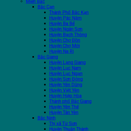
Miền Bắc
Bắc Cạn
Thành Phố Bắc Kạn
Huyện Pác Nặm
Huyện Ba Bể
Huyện Ngân Sơn
Huyện Bạch Thông
Huyện Chợ Đồn
Huyện Chợ Mới
Huyện Na Rì
Bắc Giang
Huyện Lạng Giang
Huyện Lục Nam
Huyện Lục Ngạn
Huyện Sơn Động
Huyện Yên Dũng
Huyện Việt Yên
Huyện Hiệp Hòa
Thành phố Bắc Giang
Huyện Yên Thế
Huyện Tân Yên
Bắc Ninh
Thị xã Từ Sơn
Huyện Thuận Thành