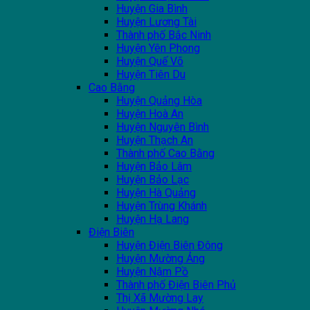
Huyện Gia Bình
Huyện Lương Tài
Thành phố Bắc Ninh
Huyện Yên Phong
Huyện Quế Võ
Huyện Tiên Du
Cao Bằng
Huyện Quảng Hòa
Huyện Hoà An
Huyện Nguyên Bình
Huyện Thạch An
Thành phố Cao Bằng
Huyện Bảo Lâm
Huyện Bảo Lạc
Huyện Hà Quảng
Huyện Trùng Khánh
Huyện Hạ Lang
Điện Biên
Huyện Điện Biên Đông
Huyện Mường Ảng
Huyện Nậm Pồ
Thành phố Điện Biên Phủ
Thị Xã Mường Lay