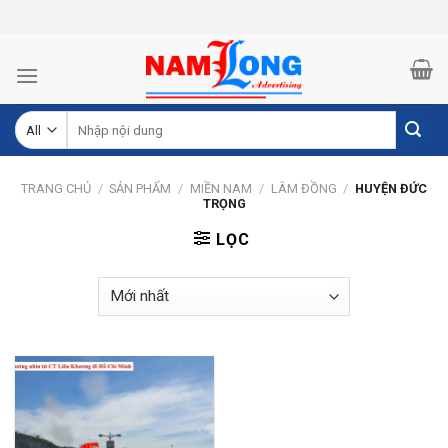
Skip
to
content
Tìm
kiếm:
TRANG CHỦ
/
SẢN PHẨM
/
MIỀN NAM
/
LÂM ĐỒNG
/
HUYỆN ĐỨC
TRỌNG
LỌC