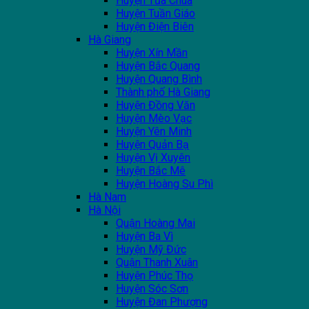
Huyện Tủa Chùa
Huyện Tuần Giáo
Huyện Điện Biên
Hà Giang
Huyện Xín Mần
Huyện Bắc Quang
Huyện Quang Bình
Thành phố Hà Giang
Huyện Đồng Văn
Huyện Mèo Vạc
Huyện Yên Minh
Huyện Quản Bạ
Huyện Vị Xuyên
Huyện Bắc Mê
Huyện Hoàng Su Phì
Hà Nam
Hà Nội
Quận Hoàng Mai
Huyện Ba Vì
Huyện Mỹ Đức
Quận Thanh Xuân
Huyện Phúc Thọ
Huyện Sóc Sơn
Huyện Đan Phượng