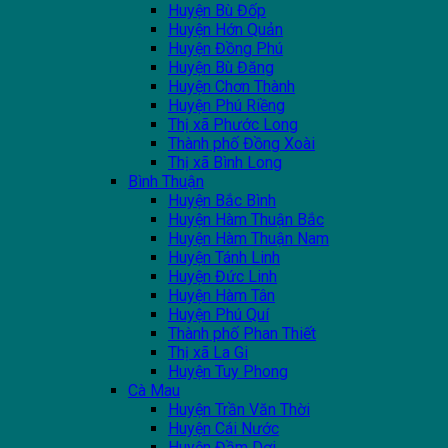
Huyện Bù Đốp
Huyện Hớn Quản
Huyện Đồng Phú
Huyện Bù Đăng
Huyện Chơn Thành
Huyện Phú Riềng
Thị xã Phước Long
Thành phố Đồng Xoài
Thị xã Bình Long
Bình Thuận
Huyện Bắc Bình
Huyện Hàm Thuận Bắc
Huyện Hàm Thuận Nam
Huyện Tánh Linh
Huyện Đức Linh
Huyện Hàm Tân
Huyện Phú Quí
Thành phố Phan Thiết
Thị xã La Gi
Huyện Tuy Phong
Cà Mau
Huyện Trần Văn Thời
Huyện Cái Nước
Huyện Đầm Dơi