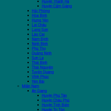
Huyện Thanh Hà
Huyện Cẩm Giàng
Hải Phòng
Hòa Bình
Hưng Yên
Lai Châu
Lạng Sơn
Lào Cai
Nam Định
Ninh Bình
Phú Thọ
Quảng Ninh
Sơn La
Thái Bình
Thái Nguyên
Tuyên Quang
Vĩnh Phúc
Yên Bái
Miền Nam
An Giang
Huyện Phú Tân
Huyện Châu Phú
Huyện Tịnh Biên
Huyện Tri Tôn