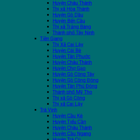
Huyện Châu Thành
Thị xã Hòa Thành
Huyện Gò Dầu
Huyện Bến Cầu
Thị xã Trảng Bàng
Thành phố Tây Ninh
Tiền Giang
Thị Xã Cai Lậy
Huyện Cái Bè
Huyện Tân Phước
Huyện Châu Thành
Huyện Chợ Gạo
Huyện Gò Công Tây
Huyện Gò Công Đông
Huyện Tân Phú Đông
Thành phố Mỹ Tho
Thị xã Gò Công
Thị xã Cai Lậy
Trà Vinh
Huyện Cầu Kè
Huyện Tiểu Cần
Huyện Châu Thành
Huyện Cầu Ngang
Huyện Trà Cú