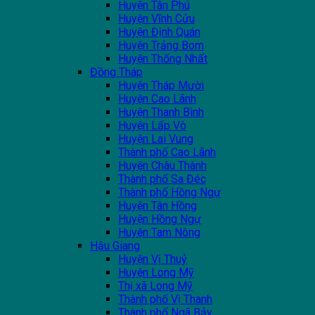
Huyện Tân Phú
Huyện Vĩnh Cửu
Huyện Định Quán
Huyện Trảng Bom
Huyện Thống Nhất
Đồng Tháp
Huyện Tháp Mười
Huyện Cao Lãnh
Huyện Thanh Bình
Huyện Lấp Vò
Huyện Lai Vung
Thành phố Cao Lãnh
Huyện Châu Thành
Thành phố Sa Đéc
Thành phố Hồng Ngự
Huyện Tân Hồng
Huyện Hồng Ngự
Huyện Tam Nông
Hậu Giang
Huyện Vị Thuỷ
Huyện Long Mỹ
Thị xã Long Mỹ
Thành phố Vị Thanh
Thành phố Ngã Bảy