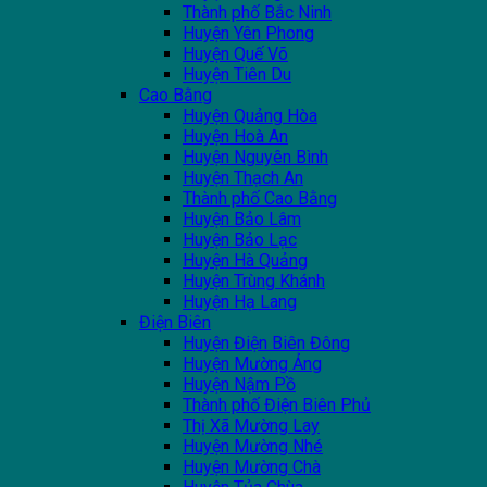
Thành phố Bắc Ninh
Huyện Yên Phong
Huyện Quế Võ
Huyện Tiên Du
Cao Bằng
Huyện Quảng Hòa
Huyện Hoà An
Huyện Nguyên Bình
Huyện Thạch An
Thành phố Cao Bằng
Huyện Bảo Lâm
Huyện Bảo Lạc
Huyện Hà Quảng
Huyện Trùng Khánh
Huyện Hạ Lang
Điện Biên
Huyện Điện Biên Đông
Huyện Mường Ảng
Huyện Nậm Pồ
Thành phố Điện Biên Phủ
Thị Xã Mường Lay
Huyện Mường Nhé
Huyện Mường Chà