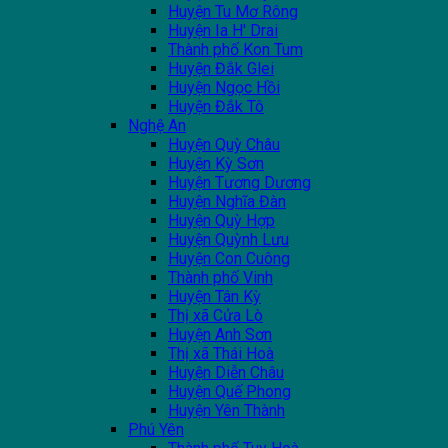
Huyện Tu Mơ Rông
Huyện Ia H' Drai
Thành phố Kon Tum
Huyện Đắk Glei
Huyện Ngọc Hồi
Huyện Đắk Tô
Nghệ An
Huyện Quỳ Châu
Huyện Kỳ Sơn
Huyện Tương Dương
Huyện Nghĩa Đàn
Huyện Quỳ Hợp
Huyện Quỳnh Lưu
Huyện Con Cuông
Thành phố Vinh
Huyện Tân Kỳ
Thị xã Cửa Lò
Huyện Anh Sơn
Thị xã Thái Hoà
Huyện Diễn Châu
Huyện Quế Phong
Huyện Yên Thành
Phú Yên