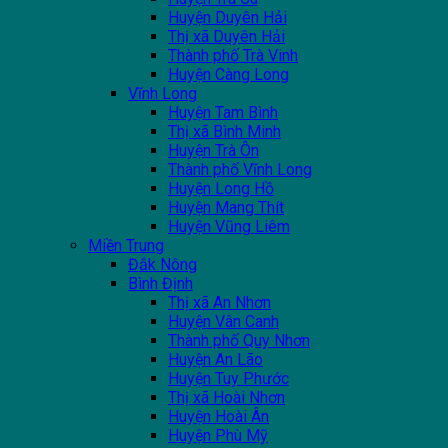
Huyện Duyên Hải
Thị xã Duyên Hải
Thành phố Trà Vinh
Huyện Càng Long
Vĩnh Long
Huyện Tam Bình
Thị xã Bình Minh
Huyện Trà Ôn
Thành phố Vĩnh Long
Huyện Long Hồ
Huyện Mang Thít
Huyện Vũng Liêm
Miền Trung
Đắk Nông
Bình Định
Thị xã An Nhơn
Huyện Vân Canh
Thành phố Quy Nhơn
Huyện An Lão
Huyện Tuy Phước
Thị xã Hoài Nhơn
Huyện Hoài Ân
Huyện Phù Mỹ