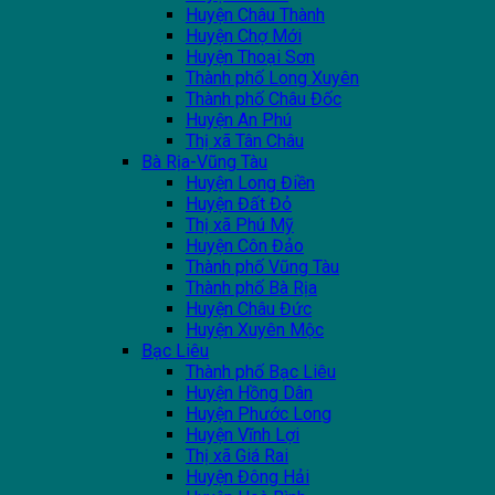
Huyện Châu Thành
Huyện Chợ Mới
Huyện Thoại Sơn
Thành phố Long Xuyên
Thành phố Châu Đốc
Huyện An Phú
Thị xã Tân Châu
Bà Rịa-Vũng Tàu
Huyện Long Điền
Huyện Đất Đỏ
Thị xã Phú Mỹ
Huyện Côn Đảo
Thành phố Vũng Tàu
Thành phố Bà Rịa
Huyện Châu Đức
Huyện Xuyên Mộc
Bạc Liêu
Thành phố Bạc Liêu
Huyện Hồng Dân
Huyện Phước Long
Huyện Vĩnh Lợi
Thị xã Giá Rai
Huyện Đông Hải