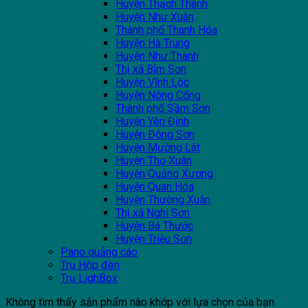
Huyện Thạch Thành
Huyện Như Xuân
Thành phố Thanh Hóa
Huyện Hà Trung
Huyện Như Thanh
Thị xã Bỉm Sơn
Huyện Vĩnh Lộc
Huyện Nông Cống
Thành phố Sầm Sơn
Huyện Yên Định
Huyện Đông Sơn
Huyện Mường Lát
Huyện Thọ Xuân
Huyện Quảng Xương
Huyện Quan Hóa
Huyện Thường Xuân
Thị xã Nghi Sơn
Huyện Bá Thước
Huyện Triệu Sơn
Pano quảng cáo
Trụ Hộp đèn
Trụ LighBox
Không tìm thấy sản phẩm nào khớp với lựa chọn của bạn.