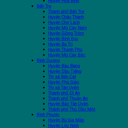
Huyện Hoà Bình
Bến Tre
Thành phố Bến Tre
Huyện Châu Thành
Huyện Chợ Lách
Huyện Mỏ Cày Nam
Huyện Giồng Trôm
Huyện Bình Đại
Huyện Ba Tri
Huyện Thạnh Phú
Huyện Mỏ Cày Bắc
Bình Dương
Huyện Bàu Bàng
Huyện Dầu Tiếng
Thị xã Bến Cát
Huyện Phú Giáo
Thị xã Tân Uyên
Thành phố Dĩ An
Thành phố Thuận An
Huyện Bắc Tân Uyên
Thành phố Thủ Dầu Một
Bình Phước
Huyện Bù Gia Mập
Huyện Lộc Ninh