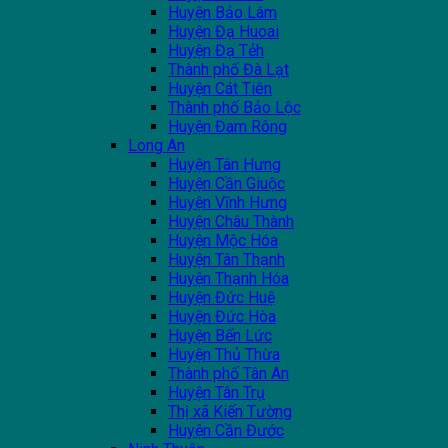
Huyện Bảo Lâm
Huyện Đạ Huoai
Huyện Đạ Tẻh
Thành phố Đà Lạt
Huyện Cát Tiên
Thành phố Bảo Lộc
Huyện Đam Rông
Long An
Huyện Tân Hưng
Huyện Cần Giuộc
Huyện Vĩnh Hưng
Huyện Châu Thành
Huyện Mộc Hóa
Huyện Tân Thạnh
Huyện Thạnh Hóa
Huyện Đức Huệ
Huyện Đức Hòa
Huyện Bến Lức
Huyện Thủ Thừa
Thành phố Tân An
Huyện Tân Trụ
Thị xã Kiến Tường
Huyện Cần Đước