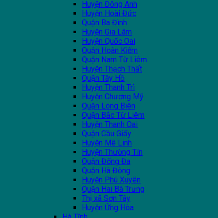
Huyện Đông Anh
Huyện Hoài Đức
Quận Ba Đình
Huyện Gia Lâm
Huyện Quốc Oai
Quận Hoàn Kiếm
Quận Nam Từ Liêm
Huyện Thạch Thất
Quận Tây Hồ
Huyện Thanh Trì
Huyện Chương Mỹ
Quận Long Biên
Quận Bắc Từ Liêm
Huyện Thanh Oai
Quận Cầu Giấy
Huyện Mê Linh
Huyện Thường Tín
Quận Đống Đa
Quận Hà Đông
Huyện Phú Xuyên
Quận Hai Bà Trưng
Thị xã Sơn Tây
Huyện Ứng Hòa
Hà Tĩnh