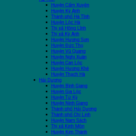
Huyện Cẩm Xuyên
Huyện Kỳ Anh
Thành phố Hà Tĩnh
Huyện Lộc Hà
Thị xã Hồng Lĩnh
Thị xã Kỳ Anh
Huyện Hương Sơn
Huyện Đức Thọ
Huyện Vũ Quang
Huyện Nghi Xuân
Huyện Can Lộc
Huyện Hương Khê
Huyện Thạch Hà
Hải Dương
Huyện Bình Giang
Huyện Gia Lộc
Huyện Tứ Kỳ
Huyện Ninh Giang
Thành phố Hải Dương
Thành phố Chí Linh
Huyện Nam Sách
Thị xã Kinh Môn
Huyện Kim Thành