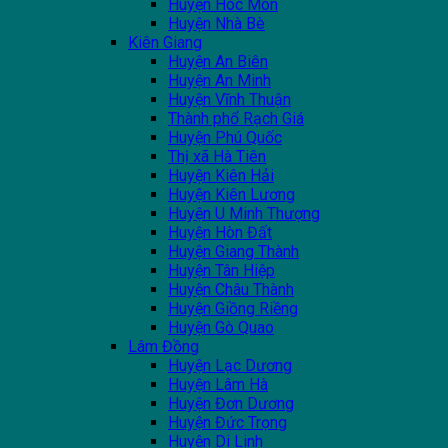
Huyện Hóc Môn
Huyện Nhà Bè
Kiên Giang
Huyện An Biên
Huyện An Minh
Huyện Vĩnh Thuận
Thành phổ Rạch Giá
Huyện Phú Quốc
Thị xã Hà Tiên
Huyện Kiên Hải
Huyện Kiên Lương
Huyện U Minh Thượng
Huyện Hòn Đất
Huyện Giang Thành
Huyện Tân Hiệp
Huyện Châu Thành
Huyện Giồng Riềng
Huyện Gò Quao
Lâm Đồng
Huyện Lạc Dương
Huyện Lâm Hà
Huyện Đơn Dương
Huyện Đức Trọng
Huyện Di Linh