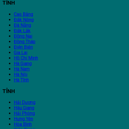
TỈNH
Cao Bằng
Đắk Nông
Đà Nẵng
Đắk Lắk
Đồng Nai
Đồng Tháp
Điện Biên
Gia Lai
Hồ Chí Minh
Hà Giang
Hà Nam
Hà Nội
Hà Tĩnh
TỈNH
Hải Dương
Hậu Giang
Hải Phòng
Hưng Yên
Hòa Bình