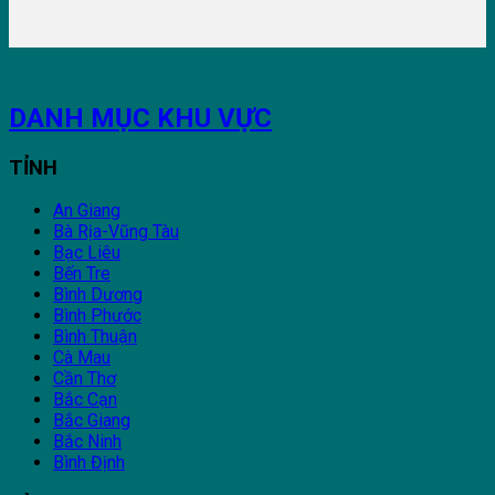
DANH MỤC KHU VỰC
TỈNH
An Giang
Bà Rịa-Vũng Tàu
Bạc Liêu
Bến Tre
Bình Dương
Bình Phước
Bình Thuận
Cà Mau
Cần Thơ
Bắc Cạn
Bắc Giang
Bắc Ninh
Bình Định