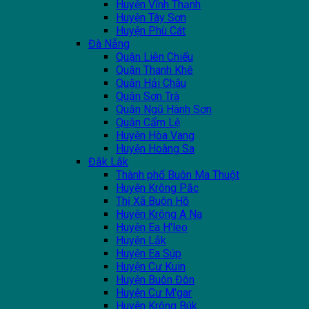
Huyện Vĩnh Thạnh
Huyện Tây Sơn
Huyện Phù Cát
Đà Nẵng
Quận Liên Chiểu
Quận Thanh Khê
Quận Hải Châu
Quận Sơn Trà
Quận Ngũ Hành Sơn
Quận Cẩm Lệ
Huyện Hòa Vang
Huyện Hoàng Sa
Đắk Lắk
Thành phố Buôn Ma Thuột
Huyện Krông Pắc
Thị Xã Buôn Hồ
Huyện Krông A Na
Huyện Ea H'leo
Huyện Lắk
Huyện Ea Súp
Huyện Cư Kuin
Huyện Buôn Đôn
Huyện Cư M'gar
Huyện Krông Búk