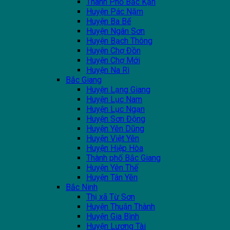
Thành Phố Bắc Kạn
Huyện Pác Nặm
Huyện Ba Bể
Huyện Ngân Sơn
Huyện Bạch Thông
Huyện Chợ Đồn
Huyện Chợ Mới
Huyện Na Rì
Bắc Giang
Huyện Lạng Giang
Huyện Lục Nam
Huyện Lục Ngạn
Huyện Sơn Động
Huyện Yên Dũng
Huyện Việt Yên
Huyện Hiệp Hòa
Thành phố Bắc Giang
Huyện Yên Thế
Huyện Tân Yên
Bắc Ninh
Thị xã Từ Sơn
Huyện Thuận Thành
Huyện Gia Bình
Huyện Lương Tài