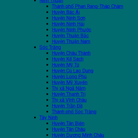
Ninh Thuận
Thành phố Phan Rang-Tháp Chàm
Huyện Bác Ái
Huyện Ninh Sơn
Huyện Ninh Hải
Huyện Ninh Phước
Huyện Thuận Bắc
Huyện Thuận Nam
Sóc Trăng
Huyện Châu Thành
Huyện Kế Sách
Huyện Mỹ Tú
Huyện Cù Lao Dung
Huyện Long Phú
Huyện Mỹ Xuyên
Thị xã Ngã Năm
Huyện Thạnh Trị
Thị xã Vĩnh Châu
Huyện Trần Đề
Thành phố Sóc Trăng
Tây Ninh
Huyện Tân Biên
Huyện Tân Châu
Huyện Dương Minh Châu