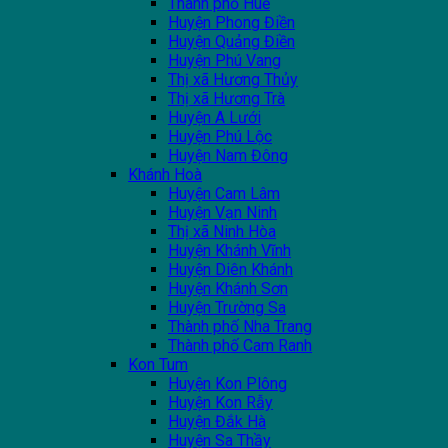
Thành phố Huế
Huyện Phong Điền
Huyện Quảng Điền
Huyện Phú Vang
Thị xã Hương Thủy
Thị xã Hương Trà
Huyện A Lưới
Huyện Phú Lộc
Huyện Nam Đông
Khánh Hoà
Huyện Cam Lâm
Huyện Vạn Ninh
Thị xã Ninh Hòa
Huyện Khánh Vĩnh
Huyện Diên Khánh
Huyện Khánh Sơn
Huyện Trường Sa
Thành phố Nha Trang
Thành phố Cam Ranh
Kon Tum
Huyện Kon Plông
Huyện Kon Rẫy
Huyện Đắk Hà
Huyện Sa Thầy