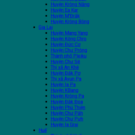
Huyện Krông Năng
Huyện Ea Kar
Huyện M'Đrắk
Huyện Krông Bông
Gia Lai
Huyện Mang Yang
Huyện Kông Chro
Huyện Đức Cơ
Huyện Chư Prông
Thành phố Pleiku
Huyện Chư Sê
Thị xã An Khê
Huyện Đăk Pơ
Thị xã Ayun Pa
Huyện Ia Pa
Huyện KBang
Huyện Krông Pa
Huyện Đăk Đoa
Huyện Phú Thiện
Huyện Chư Păh
Huyện Chư Pưh
Huyện Ia Grai
Huế