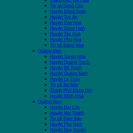
Thành phố Tuy Hoà
Thị xã Sông Cầu
Huyện Đồng Xuân
Huyện Tuy An
Huyện Sơn Hòa
Huyện Sông Hinh
Huyện Tây Hoà
Huyện Phú Hoà
Thị xã Đông Hòa
Quảng Bình
Huyện Tuyên Hóa
Huyện Quảng Trạch
Huyện Bố Trạch
Huyện Quảng Ninh
Huyện Lệ Thủy
Thị xã Ba Đồn
Thành Phố Đồng Hới
Huyện Minh Hóa
Quảng Nam
Huyện Đại Lộc
Huyện Núi Thành
Thị xã Điện Bàn
Huyện Phú Ninh
Huyện Duy Xuyên