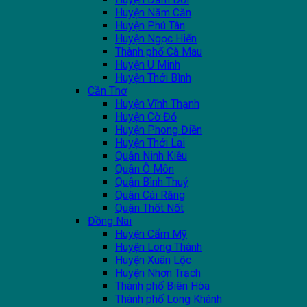
Huyện Năm Căn
Huyện Phú Tân
Huyện Ngọc Hiển
Thành phố Cà Mau
Huyện U Minh
Huyện Thới Bình
Cần Thơ
Huyện Vĩnh Thạnh
Huyện Cờ Đỏ
Huyện Phong Điền
Huyện Thới Lai
Quận Ninh Kiều
Quận Ô Môn
Quận Bình Thuỷ
Quận Cái Răng
Quận Thốt Nốt
Đồng Nai
Huyện Cẩm Mỹ
Huyện Long Thành
Huyện Xuân Lộc
Huyện Nhơn Trạch
Thành phố Biên Hòa
Thành phố Long Khánh