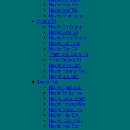
Huyện Sơn Hà
Huyện Sơn Tây
Huyện Minh Long
Quảng Trị
Huyện Đa Krông
Huyện Cam Lộ
Huyện Triệu Phong
Huyện Hải Lăng
Huyện Cồn Cỏ
Thành phố Đông Hà
Thị xã Quảng Trị
Huyện Vĩnh Linh
Huyện Hướng Hóa
Huyện Gio Linh
Thanh Hoá
Huyện Quan Sơn
Huyện Thiệu Hóa
Huyện Lang Chánh
Huyện Hoằng Hóa
Huyện Ngọc Lặc
Huyện Hậu Lộc
Huyện Cẩm Thủy
Huyện Nga Sơn