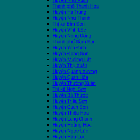
Huyện Như Xuân
Thành phố Thanh Hóa
Huyện Hà Trung
Huyện Như Thanh
Thị xã Bỉm Sơn
Huyện Vĩnh Lộc
Huyện Nông Cống
Thành phố Sầm Sơn
Huyện Yên Định
Huyện Đông Sơn
Huyện Mường Lát
Huyện Thọ Xuân
Huyện Quảng Xương
Huyện Quan Hóa
Huyện Thường Xuân
Thị xã Nghi Sơn
Huyện Bá Thước
Huyện Triệu Sơn
Huyện Quan Sơn
Huyện Thiệu Hóa
Huyện Lang Chánh
Huyện Hoằng Hóa
Huyện Ngọc Lặc
Huyện Hậu Lộc