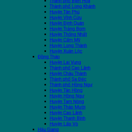
Thành phố Biên Hòa
Thành phố Long Khánh
Huyện Tân Phú
Huyện Vĩnh Cửu
Huyện Định Quán
Huyện Trảng Bom
Huyện Thống Nhất
Huyện Cẩm Mỹ
Huyện Long Thành
Huyện Xuân Lộc
Đồng Tháp
Huyện Lai Vung
Thành phố Cao Lãnh
Huyện Châu Thành
Thành phố Sa Đéc
Thành phố Hồng Ngự
Huyện Tân Hồng
Huyện Hồng Ngự
Huyện Tam Nông
Huyện Tháp Mười
Huyện Cao Lãnh
Huyện Thanh Bình
Huyện Lấp Vò
Hậu Giang