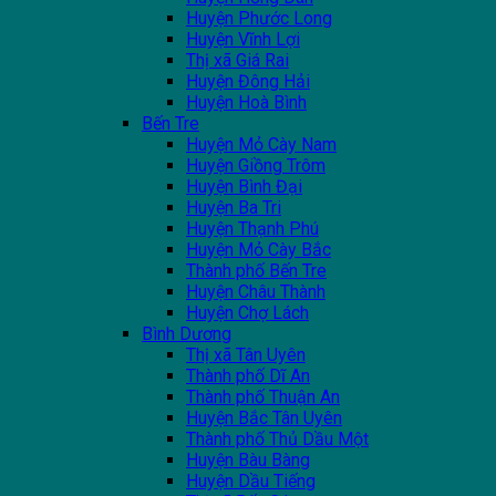
Huyện Phước Long
Huyện Vĩnh Lợi
Thị xã Giá Rai
Huyện Đông Hải
Huyện Hoà Bình
Bến Tre
Huyện Mỏ Cày Nam
Huyện Giồng Trôm
Huyện Bình Đại
Huyện Ba Tri
Huyện Thạnh Phú
Huyện Mỏ Cày Bắc
Thành phố Bến Tre
Huyện Châu Thành
Huyện Chợ Lách
Bình Dương
Thị xã Tân Uyên
Thành phố Dĩ An
Thành phố Thuận An
Huyện Bắc Tân Uyên
Thành phố Thủ Dầu Một
Huyện Bàu Bàng
Huyện Dầu Tiếng