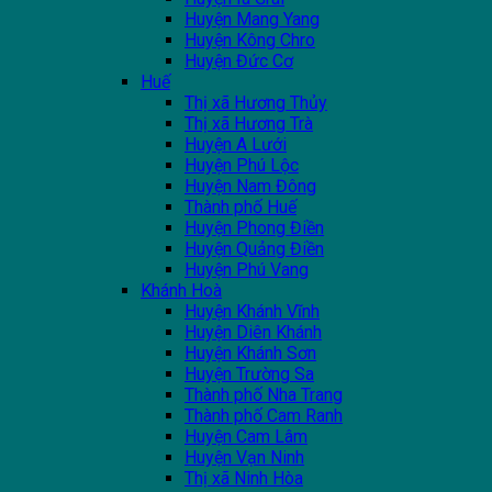
Huyện Mang Yang
Huyện Kông Chro
Huyện Đức Cơ
Huế
Thị xã Hương Thủy
Thị xã Hương Trà
Huyện A Lưới
Huyện Phú Lộc
Huyện Nam Đông
Thành phố Huế
Huyện Phong Điền
Huyện Quảng Điền
Huyện Phú Vang
Khánh Hoà
Huyện Khánh Vĩnh
Huyện Diên Khánh
Huyện Khánh Sơn
Huyện Trường Sa
Thành phố Nha Trang
Thành phố Cam Ranh
Huyện Cam Lâm
Huyện Vạn Ninh
Thị xã Ninh Hòa