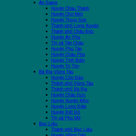
An Giang
Huyện Châu Thành
Huyện Chợ Mới
Huyện Thoại Sơn
Thành phố Long Xuyên
Thành phố Châu Đốc
Huyện An Phú
Thị xã Tân Châu
Huyện Phú Tân
Huyện Châu Phú
Huyện Tịnh Biên
Huyện Tri Tôn
Bà Rịa-Vũng Tàu
Huyện Côn Đảo
Thành phố Vũng Tàu
Thành phố Bà Rịa
Huyện Châu Đức
Huyện Xuyên Mộc
Huyện Long Điền
Huyện Đất Đỏ
Thị xã Phú Mỹ
Bạc Liêu
Thành phố Bạc Liêu
Huyện Hồng Dân