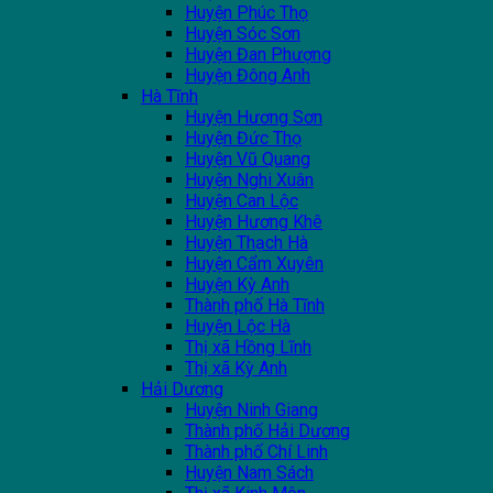
Huyện Phúc Thọ
Huyện Sóc Sơn
Huyện Đan Phượng
Huyện Đông Anh
Hà Tĩnh
Huyện Hương Sơn
Huyện Đức Thọ
Huyện Vũ Quang
Huyện Nghi Xuân
Huyện Can Lộc
Huyện Hương Khê
Huyện Thạch Hà
Huyện Cẩm Xuyên
Huyện Kỳ Anh
Thành phố Hà Tĩnh
Huyện Lộc Hà
Thị xã Hồng Lĩnh
Thị xã Kỳ Anh
Hải Dương
Huyện Ninh Giang
Thành phố Hải Dương
Thành phố Chí Linh
Huyện Nam Sách