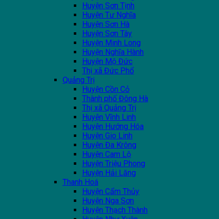
Huyện Sơn Tịnh
Huyện Tư Nghĩa
Huyện Sơn Hà
Huyện Sơn Tây
Huyện Minh Long
Huyện Nghĩa Hành
Huyện Mộ Đức
Thị xã Đức Phổ
Quảng Trị
Huyện Cồn Cỏ
Thành phố Đông Hà
Thị xã Quảng Trị
Huyện Vĩnh Linh
Huyện Hướng Hóa
Huyện Gio Linh
Huyện Đa Krông
Huyện Cam Lộ
Huyện Triệu Phong
Huyện Hải Lăng
Thanh Hoá
Huyện Cẩm Thủy
Huyện Nga Sơn
Huyện Thạch Thành