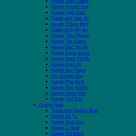
Huyện Nam Giang
Huyện Phước Sơn
Huyện Hiệp Đức
Thành phố Tam Kỳ
Huyện Thăng Bình
Thành phố Hội An
Huyện Tiên Phước
Huyện Tây Giang
Huyện Bắc Trà My
Huyện Đông Giang
Huyện Nam Trà My
Huyện Đại Lộc
Huyện Núi Thành
Thị xã Điện Bàn
Huyện Phú Ninh
Huyện Duy Xuyên
Huyện Nông Sơn
Huyện Quế Sơn
Quảng Ngãi
Thành phố Quảng Ngãi
Huyện Ba Tơ
Huyện Bình Sơn
Huyện Lý Sơn
Huyện Trà Bồng