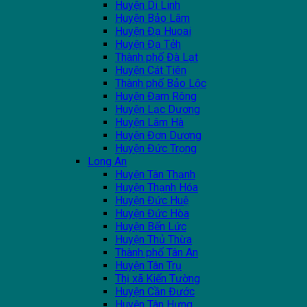
Huyện Di Linh
Huyện Bảo Lâm
Huyện Đạ Huoai
Huyện Đạ Tẻh
Thành phố Đà Lạt
Huyện Cát Tiên
Thành phố Bảo Lộc
Huyện Đam Rông
Huyện Lạc Dương
Huyện Lâm Hà
Huyện Đơn Dương
Huyện Đức Trọng
Long An
Huyện Tân Thạnh
Huyện Thạnh Hóa
Huyện Đức Huệ
Huyện Đức Hòa
Huyện Bến Lức
Huyện Thủ Thừa
Thành phố Tân An
Huyện Tân Trụ
Thị xã Kiến Tường
Huyện Cần Đước
Huyện Tân Hưng