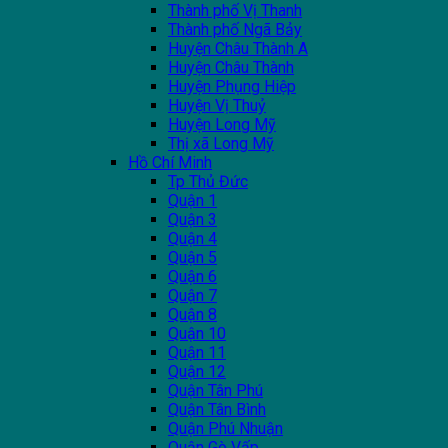
Thành phố Vị Thanh
Thành phố Ngã Bảy
Huyện Châu Thành A
Huyện Châu Thành
Huyện Phụng Hiệp
Huyện Vị Thuỷ
Huyện Long Mỹ
Thị xã Long Mỹ
Hồ Chí Minh
Tp Thủ Đức
Quận 1
Quận 3
Quận 4
Quận 5
Quận 6
Quận 7
Quận 8
Quận 10
Quận 11
Quận 12
Quận Tân Phú
Quận Tân Bình
Quận Phú Nhuận
Quận Gò Vấp