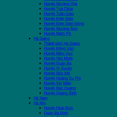
Huyện Mường Chà
Huyện Tủa Chùa
Huyện Tuần Giáo
Huyện Điện Biên
Huyện Điện Biên Đông
Huyện Mường Ảng
Huyện Nậm Pồ
Hà Giang
Thành phố Hà Giang
Huyện Đồng Văn
Huyện Mèo Vạc
Huyện Yên Minh
Huyện Quản Bạ
Huyện Vị Xuyên
Huyện Bắc Mê
Huyện Hoàng Su Phì
Huyện Xín Mần
Huyện Bắc Quang
Huyện Quang Bình
Hà Nam
Hà Nội
Huyện Hoài Đức
Quận Ba Đình