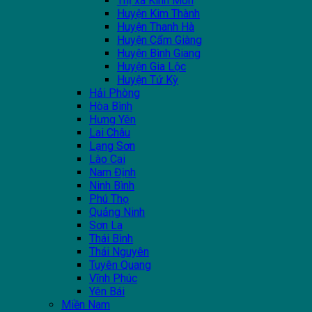
Thị xã Kinh Môn
Huyện Kim Thành
Huyện Thanh Hà
Huyện Cẩm Giàng
Huyện Bình Giang
Huyện Gia Lộc
Huyện Tứ Kỳ
Hải Phòng
Hòa Bình
Hưng Yên
Lai Châu
Lạng Sơn
Lào Cai
Nam Định
Ninh Bình
Phú Thọ
Quảng Ninh
Sơn La
Thái Bình
Thái Nguyên
Tuyên Quang
Vĩnh Phúc
Yên Bái
Miền Nam