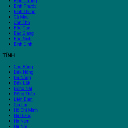
Bình Dương
Bình Phước
Bình Thuận
Cà Mau
Cần Thơ
Bắc Cạn
Bắc Giang
Bắc Ninh
Bình Định
TỈNH
Cao Bằng
Đắk Nông
Đà Nẵng
Đắk Lắk
Đồng Nai
Đồng Tháp
Điện Biên
Gia Lai
Hồ Chí Minh
Hà Giang
Hà Nam
Hà Nội