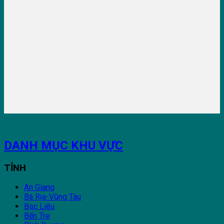
DANH MỤC KHU VỰC
TỈNH
An Giang
Bà Rịa-Vũng Tàu
Bạc Liêu
Bến Tre