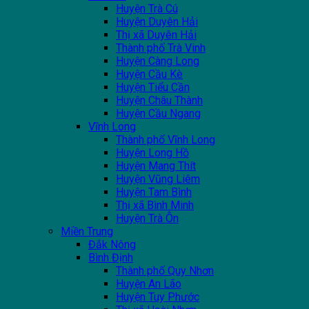
Huyện Trà Cú
Huyện Duyên Hải
Thị xã Duyên Hải
Thành phố Trà Vinh
Huyện Càng Long
Huyện Cầu Kè
Huyện Tiểu Cần
Huyện Châu Thành
Huyện Cầu Ngang
Vĩnh Long
Thành phố Vĩnh Long
Huyện Long Hồ
Huyện Mang Thít
Huyện Vũng Liêm
Huyện Tam Bình
Thị xã Bình Minh
Huyện Trà Ôn
Miền Trung
Đắk Nông
Bình Định
Thành phố Quy Nhơn
Huyện An Lão
Huyện Tuy Phước