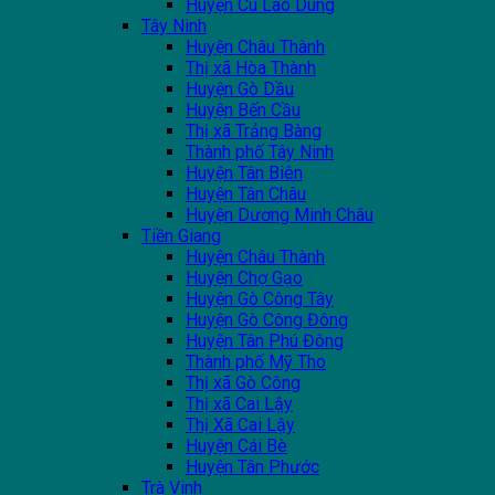
Huyện Cù Lao Dung
Tây Ninh
Huyện Châu Thành
Thị xã Hòa Thành
Huyện Gò Dầu
Huyện Bến Cầu
Thị xã Trảng Bàng
Thành phố Tây Ninh
Huyện Tân Biên
Huyện Tân Châu
Huyện Dương Minh Châu
Tiền Giang
Huyện Châu Thành
Huyện Chợ Gạo
Huyện Gò Công Tây
Huyện Gò Công Đông
Huyện Tân Phú Đông
Thành phố Mỹ Tho
Thị xã Gò Công
Thị xã Cai Lậy
Thị Xã Cai Lậy
Huyện Cái Bè
Huyện Tân Phước
Trà Vinh