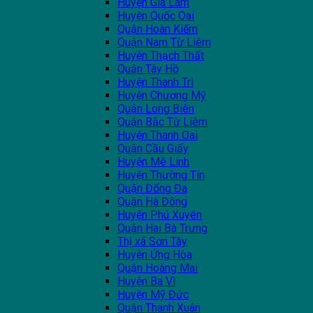
Huyện Gia Lâm
Huyện Quốc Oai
Quận Hoàn Kiếm
Quận Nam Từ Liêm
Huyện Thạch Thất
Quận Tây Hồ
Huyện Thanh Trì
Huyện Chương Mỹ
Quận Long Biên
Quận Bắc Từ Liêm
Huyện Thanh Oai
Quận Cầu Giấy
Huyện Mê Linh
Huyện Thường Tín
Quận Đống Đa
Quận Hà Đông
Huyện Phú Xuyên
Quận Hai Bà Trưng
Thị xã Sơn Tây
Huyện Ứng Hòa
Quận Hoàng Mai
Huyện Ba Vì
Huyện Mỹ Đức
Quận Thanh Xuân