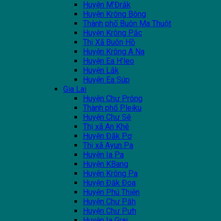
Huyện M'Đrắk
Huyện Krông Bông
Thành phố Buôn Ma Thuột
Huyện Krông Pắc
Thị Xã Buôn Hồ
Huyện Krông A Na
Huyện Ea H'leo
Huyện Lắk
Huyện Ea Súp
Gia Lai
Huyện Chư Prông
Thành phố Pleiku
Huyện Chư Sê
Thị xã An Khê
Huyện Đăk Pơ
Thị xã Ayun Pa
Huyện Ia Pa
Huyện KBang
Huyện Krông Pa
Huyện Đăk Đoa
Huyện Phú Thiện
Huyện Chư Păh
Huyện Chư Pưh
Huyện Ia Grai