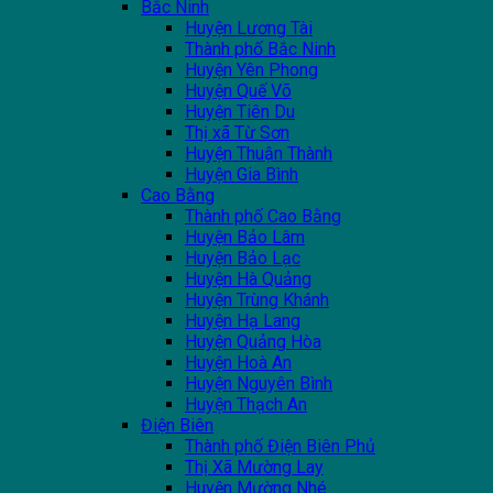
Bắc Ninh
Huyện Lương Tài
Thành phố Bắc Ninh
Huyện Yên Phong
Huyện Quế Võ
Huyện Tiên Du
Thị xã Từ Sơn
Huyện Thuận Thành
Huyện Gia Bình
Cao Bằng
Thành phố Cao Bằng
Huyện Bảo Lâm
Huyện Bảo Lạc
Huyện Hà Quảng
Huyện Trùng Khánh
Huyện Hạ Lang
Huyện Quảng Hòa
Huyện Hoà An
Huyện Nguyên Bình
Huyện Thạch An
Điện Biên
Thành phố Điện Biên Phủ
Thị Xã Mường Lay
Huyện Mường Nhé