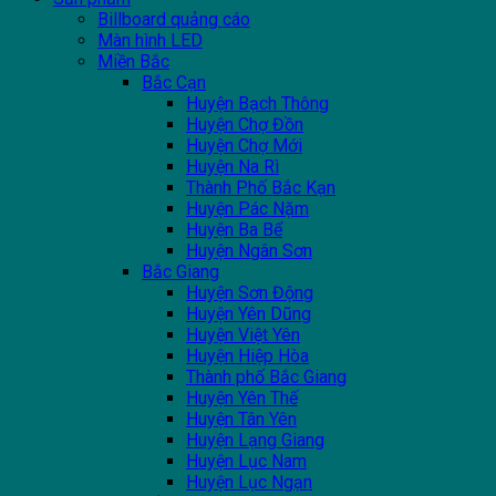
Billboard quảng cáo
Màn hình LED
Miền Bắc
Bắc Cạn
Huyện Bạch Thông
Huyện Chợ Đồn
Huyện Chợ Mới
Huyện Na Rì
Thành Phố Bắc Kạn
Huyện Pác Nặm
Huyện Ba Bể
Huyện Ngân Sơn
Bắc Giang
Huyện Sơn Động
Huyện Yên Dũng
Huyện Việt Yên
Huyện Hiệp Hòa
Thành phố Bắc Giang
Huyện Yên Thế
Huyện Tân Yên
Huyện Lạng Giang
Huyện Lục Nam
Huyện Lục Ngạn