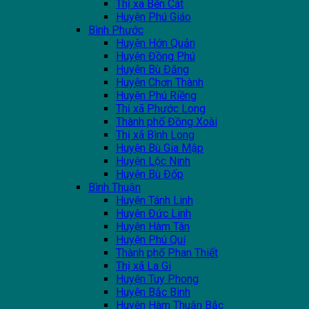
Thị xã Bến Cát
Huyện Phú Giáo
Bình Phước
Huyện Hớn Quản
Huyện Đồng Phú
Huyện Bù Đăng
Huyện Chơn Thành
Huyện Phú Riềng
Thị xã Phước Long
Thành phố Đồng Xoài
Thị xã Bình Long
Huyện Bù Gia Mập
Huyện Lộc Ninh
Huyện Bù Đốp
Bình Thuận
Huyện Tánh Linh
Huyện Đức Linh
Huyện Hàm Tân
Huyện Phú Quí
Thành phố Phan Thiết
Thị xã La Gi
Huyện Tuy Phong
Huyện Bắc Bình
Huyện Hàm Thuận Bắc