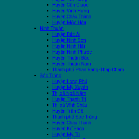
Huyện Cần Giuộc
Huyện Vĩnh Hưng
Huyện Châu Thành
Huyện Mộc Hóa
Ninh Thuận
Huyện Bác Ái
Huyện Ninh Sơn
Huyện Ninh Hải
Huyện Ninh Phước
Huyện Thuận Bắc
Huyện Thuận Nam
Thành phố Phan Rang-Tháp Chàm
Sóc Trăng
Huyện Long Phú
Huyện Mỹ Xuyên
Thị xã Ngã Năm
Huyện Thạnh Trị
Thị xã Vĩnh Châu
Huyện Trần Đề
Thành phố Sóc Trăng
Huyện Châu Thành
Huyện Kế Sách
Huyện Mỹ Tú