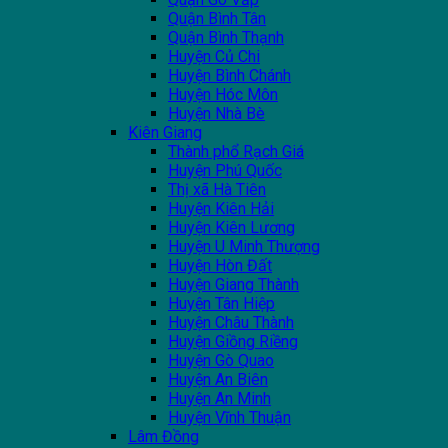
Quận Bình Tân
Quận Bình Thạnh
Huyện Củ Chi
Huyện Bình Chánh
Huyện Hóc Môn
Huyện Nhà Bè
Kiên Giang
Thành phổ Rạch Giá
Huyện Phú Quốc
Thị xã Hà Tiên
Huyện Kiên Hải
Huyện Kiên Lương
Huyện U Minh Thượng
Huyện Hòn Đất
Huyện Giang Thành
Huyện Tân Hiệp
Huyện Châu Thành
Huyện Giồng Riềng
Huyện Gò Quao
Huyện An Biên
Huyện An Minh
Huyện Vĩnh Thuận
Lâm Đồng