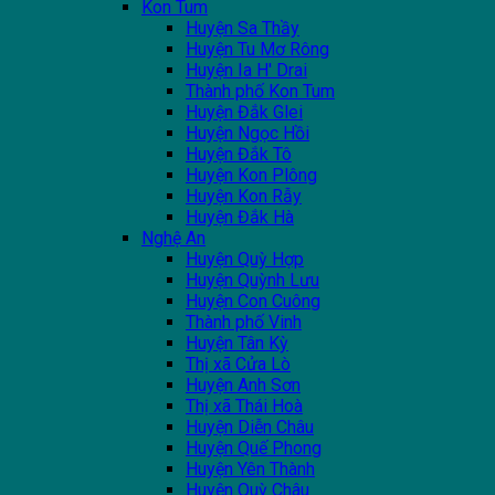
Kon Tum
Huyện Sa Thầy
Huyện Tu Mơ Rông
Huyện Ia H' Drai
Thành phố Kon Tum
Huyện Đắk Glei
Huyện Ngọc Hồi
Huyện Đắk Tô
Huyện Kon Plông
Huyện Kon Rẫy
Huyện Đắk Hà
Nghệ An
Huyện Quỳ Hợp
Huyện Quỳnh Lưu
Huyện Con Cuông
Thành phố Vinh
Huyện Tân Kỳ
Thị xã Cửa Lò
Huyện Anh Sơn
Thị xã Thái Hoà
Huyện Diễn Châu
Huyện Quế Phong
Huyện Yên Thành
Huyện Quỳ Châu