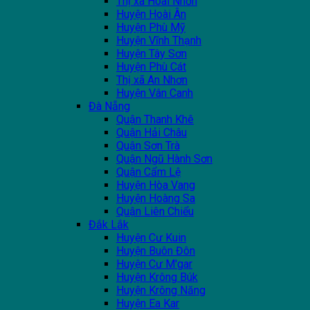
Thị xã Hoài Nhơn
Huyện Hoài Ân
Huyện Phù Mỹ
Huyện Vĩnh Thạnh
Huyện Tây Sơn
Huyện Phù Cát
Thị xã An Nhơn
Huyện Vân Canh
Đà Nẵng
Quận Thanh Khê
Quận Hải Châu
Quận Sơn Trà
Quận Ngũ Hành Sơn
Quận Cẩm Lệ
Huyện Hòa Vang
Huyện Hoàng Sa
Quận Liên Chiểu
Đắk Lắk
Huyện Cư Kuin
Huyện Buôn Đôn
Huyện Cư M'gar
Huyện Krông Búk
Huyện Krông Năng
Huyện Ea Kar