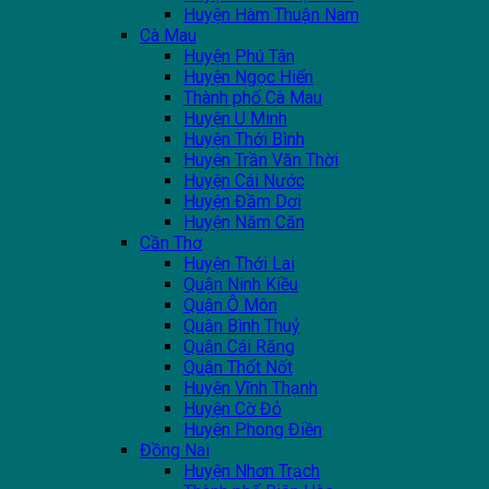
Huyện Hàm Thuận Nam
Cà Mau
Huyện Phú Tân
Huyện Ngọc Hiển
Thành phố Cà Mau
Huyện U Minh
Huyện Thới Bình
Huyện Trần Văn Thời
Huyện Cái Nước
Huyện Đầm Dơi
Huyện Năm Căn
Cần Thơ
Huyện Thới Lai
Quận Ninh Kiều
Quận Ô Môn
Quận Bình Thuỷ
Quận Cái Răng
Quận Thốt Nốt
Huyện Vĩnh Thạnh
Huyện Cờ Đỏ
Huyện Phong Điền
Đồng Nai
Huyện Nhơn Trạch