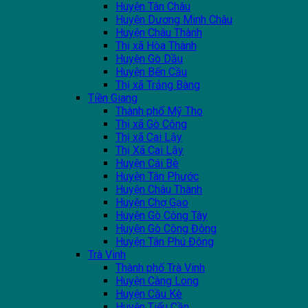
Huyện Tân Châu
Huyện Dương Minh Châu
Huyện Châu Thành
Thị xã Hòa Thành
Huyện Gò Dầu
Huyện Bến Cầu
Thị xã Trảng Bàng
Tiền Giang
Thành phố Mỹ Tho
Thị xã Gò Công
Thị xã Cai Lậy
Thị Xã Cai Lậy
Huyện Cái Bè
Huyện Tân Phước
Huyện Châu Thành
Huyện Chợ Gạo
Huyện Gò Công Tây
Huyện Gò Công Đông
Huyện Tân Phú Đông
Trà Vinh
Thành phố Trà Vinh
Huyện Càng Long
Huyện Cầu Kè
Huyện Tiểu Cần