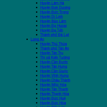
Huyện Lâm Hà
Huyện Đơn Dương
Huyện Đức Trọng
Huyện Di Linh
Huyện Bảo Lâm
Huyện Đạ Huoai
Huyện Đạ Tẻh
Thành phố Đà Lạt
Long An
Huyện Thủ Thừa
Thành phố Tân An
Huyện Tân Trụ
Thị xã Kiến Tường
Huyện Cần Đước
Huyện Tân Hưng
Huyện Cần Giuộc
Huyện Vĩnh Hưng
Huyện Châu Thành
Huyện Mộc Hóa
Huyện Tân Thạnh
Huyện Thạnh Hóa
Huyện Đức Huệ
Huyện Đức Hòa