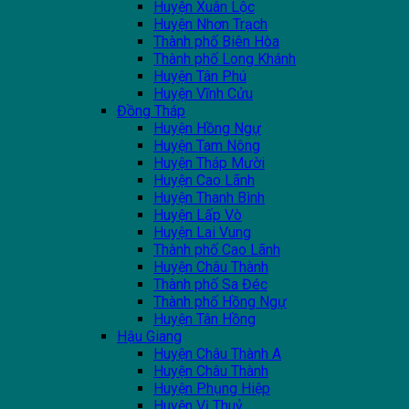
Huyện Xuân Lộc
Huyện Nhơn Trạch
Thành phố Biên Hòa
Thành phố Long Khánh
Huyện Tân Phú
Huyện Vĩnh Cửu
Đồng Tháp
Huyện Hồng Ngự
Huyện Tam Nông
Huyện Tháp Mười
Huyện Cao Lãnh
Huyện Thanh Bình
Huyện Lấp Vò
Huyện Lai Vung
Thành phố Cao Lãnh
Huyện Châu Thành
Thành phố Sa Đéc
Thành phố Hồng Ngự
Huyện Tân Hồng
Hậu Giang
Huyện Châu Thành A
Huyện Châu Thành
Huyện Phụng Hiệp
Huyện Vị Thuỷ