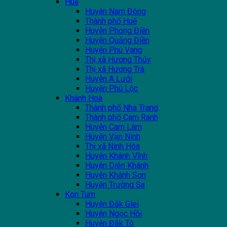
Huế
Huyện Nam Đông
Thành phố Huế
Huyện Phong Điền
Huyện Quảng Điền
Huyện Phú Vang
Thị xã Hương Thủy
Thị xã Hương Trà
Huyện A Lưới
Huyện Phú Lộc
Khánh Hoà
Thành phố Nha Trang
Thành phố Cam Ranh
Huyện Cam Lâm
Huyện Vạn Ninh
Thị xã Ninh Hòa
Huyện Khánh Vĩnh
Huyện Diên Khánh
Huyện Khánh Sơn
Huyện Trường Sa
Kon Tum
Huyện Đắk Glei
Huyện Ngọc Hồi
Huyện Đắk Tô