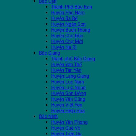
Bắc Cạn
Thành Phố Bắc Kạn
Huyện Pác Nặm
Huyện Ba Bể
Huyện Ngân Sơn
Huyện Bạch Thông
Huyện Chợ Đồn
Huyện Chợ Mới
Huyện Na Rì
Bắc Giang
Thành phố Bắc Giang
Huyện Yên Thế
Huyện Tân Yên
Huyện Lạng Giang
Huyện Lục Nam
Huyện Lục Ngạn
Huyện Sơn Động
Huyện Yên Dũng
Huyện Việt Yên
Huyện Hiệp Hòa
Bắc Ninh
Huyện Yên Phong
Huyện Quế Võ
Huyện Tiên Du