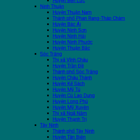
Huyện Bến Lức
Ninh Thuận
Huyện Thuận Nam
Thành phố Phan Rang-Tháp Chàm
Huyện Bác Ái
Huyện Ninh Sơn
Huyện Ninh Hải
Huyện Ninh Phước
Huyện Thuận Bắc
Sóc Trăng
Thị xã Vĩnh Châu
Huyện Trần Đề
Thành phố Sóc Trăng
Huyện Châu Thành
Huyện Kế Sách
Huyện Mỹ Tú
Huyện Cù Lao Dung
Huyện Long Phú
Huyện Mỹ Xuyên
Thị xã Ngã Năm
Huyện Thạnh Trị
Tây Ninh
Thành phố Tây Ninh
Huyện Tân Biên