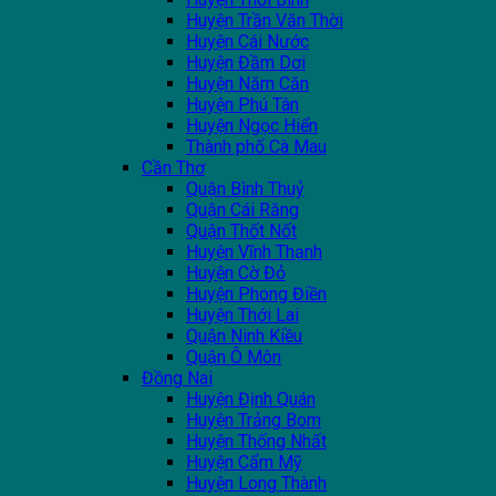
Huyện Trần Văn Thời
Huyện Cái Nước
Huyện Đầm Dơi
Huyện Năm Căn
Huyện Phú Tân
Huyện Ngọc Hiển
Thành phố Cà Mau
Cần Thơ
Quận Bình Thuỷ
Quận Cái Răng
Quận Thốt Nốt
Huyện Vĩnh Thạnh
Huyện Cờ Đỏ
Huyện Phong Điền
Huyện Thới Lai
Quận Ninh Kiều
Quận Ô Môn
Đồng Nai
Huyện Định Quán
Huyện Trảng Bom
Huyện Thống Nhất
Huyện Cẩm Mỹ
Huyện Long Thành