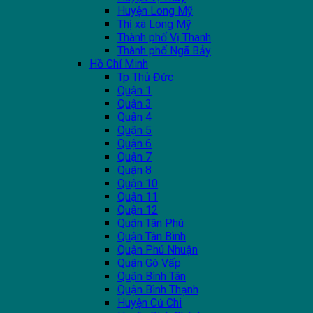
Huyện Long Mỹ
Thị xã Long Mỹ
Thành phố Vị Thanh
Thành phố Ngã Bảy
Hồ Chí Minh
Tp Thủ Đức
Quận 1
Quận 3
Quận 4
Quận 5
Quận 6
Quận 7
Quận 8
Quận 10
Quận 11
Quận 12
Quận Tân Phú
Quận Tân Bình
Quận Phú Nhuận
Quận Gò Vấp
Quận Bình Tân
Quận Bình Thạnh
Huyện Củ Chi