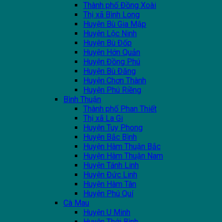
Thành phố Đồng Xoài
Thị xã Bình Long
Huyện Bù Gia Mập
Huyện Lộc Ninh
Huyện Bù Đốp
Huyện Hớn Quản
Huyện Đồng Phú
Huyện Bù Đăng
Huyện Chơn Thành
Huyện Phú Riềng
Bình Thuận
Thành phố Phan Thiết
Thị xã La Gi
Huyện Tuy Phong
Huyện Bắc Bình
Huyện Hàm Thuận Bắc
Huyện Hàm Thuận Nam
Huyện Tánh Linh
Huyện Đức Linh
Huyện Hàm Tân
Huyện Phú Quí
Cà Mau
Huyện U Minh
Huyện Thới Bình