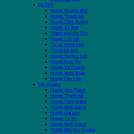
Hà Tĩnh
Huyện Hương Khê
Huyện Thạch Hà
Huyện Cẩm Xuyên
Huyện Kỳ Anh
Thành phố Hà Tĩnh
Huyện Lộc Hà
Thị xã Hồng Lĩnh
Thị xã Kỳ Anh
Huyện Hương Sơn
Huyện Đức Thọ
Huyện Vũ Quang
Huyện Nghi Xuân
Huyện Can Lộc
Hải Dương
Huyện Kim Thành
Huyện Thanh Hà
Huyện Cẩm Giàng
Huyện Bình Giang
Huyện Gia Lộc
Huyện Tứ Kỳ
Huyện Ninh Giang
Thành phố Hải Dương