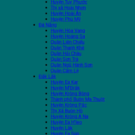
Huyện Tuy Phước
Thị xã Hoài Nhơn
Huyện Hoài Ân
Huyện Phù Mỹ
Đà Nẵng
Huyện Hòa Vang
Huyện Hoàng Sa
Quận Liên Chiểu
Quận Thanh Khê
Quận Hải Châu
Quận Sơn Trà
Quận Ngũ Hành Sơn
Quận Cẩm Lệ
Đắk Lắk
Huyện Ea Kar
Huyện M'Đrắk
Huyện Krông Bông
Thành phố Buôn Ma Thuột
Huyện Krông Pắc
Thị Xã Buôn Hồ
Huyện Krông A Na
Huyện Ea H'leo
Huyện Lắk
Huyện Ea Súp