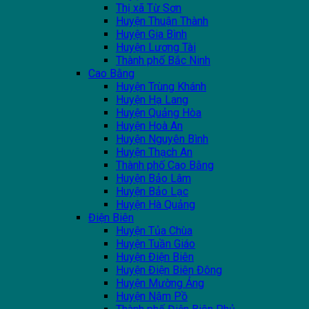
Thị xã Từ Sơn
Huyện Thuận Thành
Huyện Gia Bình
Huyện Lương Tài
Thành phố Bắc Ninh
Cao Bằng
Huyện Trùng Khánh
Huyện Hạ Lang
Huyện Quảng Hòa
Huyện Hoà An
Huyện Nguyên Bình
Huyện Thạch An
Thành phố Cao Bằng
Huyện Bảo Lâm
Huyện Bảo Lạc
Huyện Hà Quảng
Điện Biên
Huyện Tủa Chùa
Huyện Tuần Giáo
Huyện Điện Biên
Huyện Điện Biên Đông
Huyện Mường Ảng
Huyện Nậm Pồ