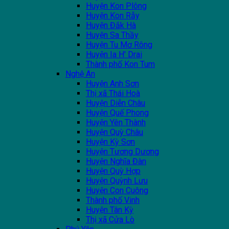
Huyện Kon Plông
Huyện Kon Rẫy
Huyện Đắk Hà
Huyện Sa Thầy
Huyện Tu Mơ Rông
Huyện Ia H' Drai
Thành phố Kon Tum
Nghệ An
Huyện Anh Sơn
Thị xã Thái Hoà
Huyện Diễn Châu
Huyện Quế Phong
Huyện Yên Thành
Huyện Quỳ Châu
Huyện Kỳ Sơn
Huyện Tương Dương
Huyện Nghĩa Đàn
Huyện Quỳ Hợp
Huyện Quỳnh Lưu
Huyện Con Cuông
Thành phố Vinh
Huyện Tân Kỳ
Thị xã Cửa Lò