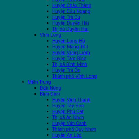
Huyện Châu Thành
Huyện Cầu Ngang
Huyện Trà Cú
Huyện Duyên Hải
Thị xã Duyên Hải
Vĩnh Long
Huyện Long Hồ
Huyện Mang Thít
Huyện Vũng Liêm
Huyện Tam Bình
Thị xã Bình Minh
Huyện Trà Ôn
Thành phố Vĩnh Long
Miền Trung
Đắk Nông
Bình Định
Huyện Vĩnh Thạnh
Huyện Tây Sơn
Huyện Phù Cát
Thị xã An Nhơn
Huyện Vân Canh
Thành phố Quy Nhơn
Huyện An Lão