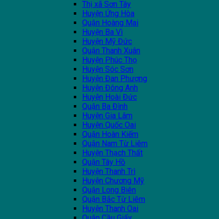
Thị xã Sơn Tây
Huyện Ứng Hòa
Quận Hoàng Mai
Huyện Ba Vì
Huyện Mỹ Đức
Quận Thanh Xuân
Huyện Phúc Thọ
Huyện Sóc Sơn
Huyện Đan Phượng
Huyện Đông Anh
Huyện Hoài Đức
Quận Ba Đình
Huyện Gia Lâm
Huyện Quốc Oai
Quận Hoàn Kiếm
Quận Nam Từ Liêm
Huyện Thạch Thất
Quận Tây Hồ
Huyện Thanh Trì
Huyện Chương Mỹ
Quận Long Biên
Quận Bắc Từ Liêm
Huyện Thanh Oai
Quận Cầu Giấy