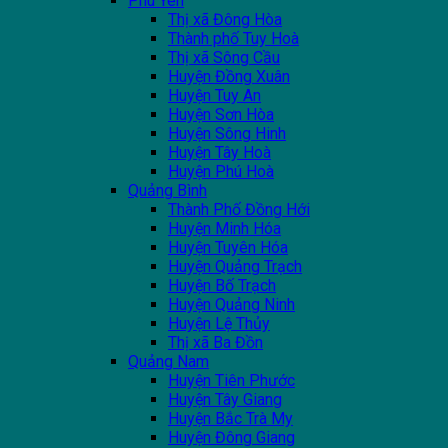
Phú Yên
Thị xã Đông Hòa
Thành phố Tuy Hoà
Thị xã Sông Cầu
Huyện Đồng Xuân
Huyện Tuy An
Huyện Sơn Hòa
Huyện Sông Hinh
Huyện Tây Hoà
Huyện Phú Hoà
Quảng Bình
Thành Phố Đồng Hới
Huyện Minh Hóa
Huyện Tuyên Hóa
Huyện Quảng Trạch
Huyện Bố Trạch
Huyện Quảng Ninh
Huyện Lệ Thủy
Thị xã Ba Đồn
Quảng Nam
Huyện Tiên Phước
Huyện Tây Giang
Huyện Bắc Trà My
Huyện Đông Giang