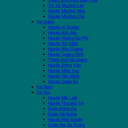
Thành phố Điện Biên Phủ
Thị Xã Mường Lay
Huyện Mường Nhé
Huyện Mường Chà
Hà Giang
Huyện Vị Xuyên
Huyện Bắc Mê
Huyện Hoàng Su Phì
Huyện Xín Mần
Huyện Bắc Quang
Huyện Quang Bình
Thành phố Hà Giang
Huyện Đồng Văn
Huyện Mèo Vạc
Huyện Yên Minh
Huyện Quản Bạ
Hà Nam
Hà Nội
Huyện Mê Linh
Huyện Thường Tín
Quận Đống Đa
Quận Hà Đông
Huyện Phú Xuyên
Quận Hai Bà Trưng