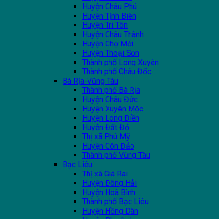
Huyện Châu Phú
Huyện Tịnh Biên
Huyện Tri Tôn
Huyện Châu Thành
Huyện Chợ Mới
Huyện Thoại Sơn
Thành phố Long Xuyên
Thành phố Châu Đốc
Bà Rịa-Vũng Tàu
Thành phố Bà Rịa
Huyện Châu Đức
Huyện Xuyên Mộc
Huyện Long Điền
Huyện Đất Đỏ
Thị xã Phú Mỹ
Huyện Côn Đảo
Thành phố Vũng Tàu
Bạc Liêu
Thị xã Giá Rai
Huyện Đông Hải
Huyện Hoà Bình
Thành phố Bạc Liêu
Huyện Hồng Dân