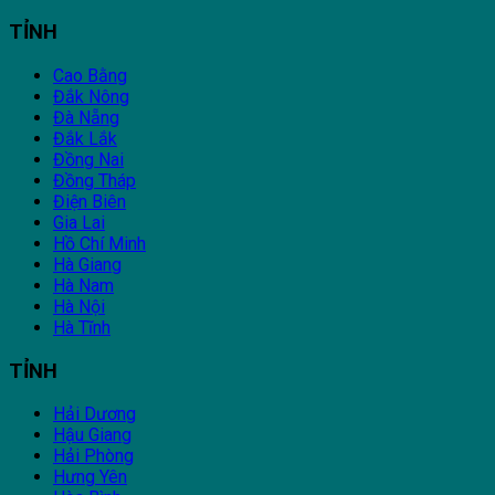
TỈNH
Cao Bằng
Đắk Nông
Đà Nẵng
Đắk Lắk
Đồng Nai
Đồng Tháp
Điện Biên
Gia Lai
Hồ Chí Minh
Hà Giang
Hà Nam
Hà Nội
Hà Tĩnh
TỈNH
Hải Dương
Hậu Giang
Hải Phòng
Hưng Yên