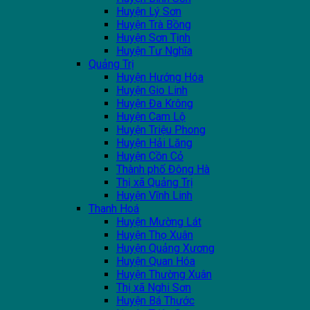
Huyện Lý Sơn
Huyện Trà Bồng
Huyện Sơn Tịnh
Huyện Tư Nghĩa
Quảng Trị
Huyện Hướng Hóa
Huyện Gio Linh
Huyện Đa Krông
Huyện Cam Lộ
Huyện Triệu Phong
Huyện Hải Lăng
Huyện Cồn Cỏ
Thành phố Đông Hà
Thị xã Quảng Trị
Huyện Vĩnh Linh
Thanh Hoá
Huyện Mường Lát
Huyện Thọ Xuân
Huyện Quảng Xương
Huyện Quan Hóa
Huyện Thường Xuân
Thị xã Nghi Sơn
Huyện Bá Thước