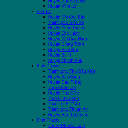
Huyện Phước Long
Huyện Vĩnh Lợi
Bến Tre
Huyện Mỏ Cày Bắc
Thành phố Bến Tre
Huyện Châu Thành
Huyện Chợ Lách
Huyện Mỏ Cày Nam
Huyện Giồng Trôm
Huyện Bình Đại
Huyện Ba Tri
Huyện Thạnh Phú
Bình Dương
Thành phố Thủ Dầu Một
Huyện Bàu Bàng
Huyện Dầu Tiếng
Thị xã Bến Cát
Huyện Phú Giáo
Thị xã Tân Uyên
Thành phố Dĩ An
Thành phố Thuận An
Huyện Bắc Tân Uyên
Bình Phước
Thị xã Phước Long