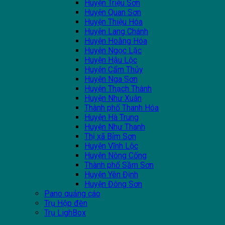
Huyện Triệu Sơn
Huyện Quan Sơn
Huyện Thiệu Hóa
Huyện Lang Chánh
Huyện Hoằng Hóa
Huyện Ngọc Lặc
Huyện Hậu Lộc
Huyện Cẩm Thủy
Huyện Nga Sơn
Huyện Thạch Thành
Huyện Như Xuân
Thành phố Thanh Hóa
Huyện Hà Trung
Huyện Như Thanh
Thị xã Bỉm Sơn
Huyện Vĩnh Lộc
Huyện Nông Cống
Thành phố Sầm Sơn
Huyện Yên Định
Huyện Đông Sơn
Pano quảng cáo
Trụ Hộp đèn
Trụ LighBox