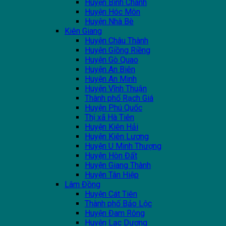
Huyện Bình Chánh
Huyện Hóc Môn
Huyện Nhà Bè
Kiên Giang
Huyện Châu Thành
Huyện Giồng Riềng
Huyện Gò Quao
Huyện An Biên
Huyện An Minh
Huyện Vĩnh Thuận
Thành phổ Rạch Giá
Huyện Phú Quốc
Thị xã Hà Tiên
Huyện Kiên Hải
Huyện Kiên Lương
Huyện U Minh Thượng
Huyện Hòn Đất
Huyện Giang Thành
Huyện Tân Hiệp
Lâm Đồng
Huyện Cát Tiên
Thành phố Bảo Lộc
Huyện Đam Rông
Huyện Lạc Dương