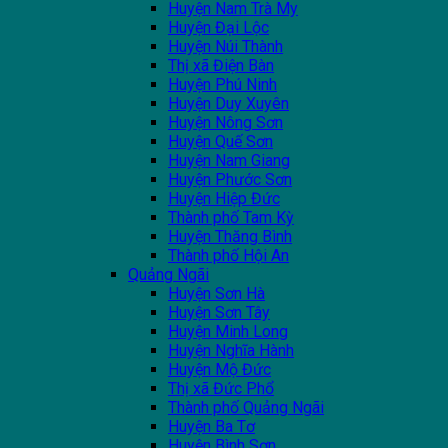
Huyện Nam Trà My
Huyện Đại Lộc
Huyện Núi Thành
Thị xã Điện Bàn
Huyện Phú Ninh
Huyện Duy Xuyên
Huyện Nông Sơn
Huyện Quế Sơn
Huyện Nam Giang
Huyện Phước Sơn
Huyện Hiệp Đức
Thành phố Tam Kỳ
Huyện Thăng Bình
Thành phố Hội An
Quảng Ngãi
Huyện Sơn Hà
Huyện Sơn Tây
Huyện Minh Long
Huyện Nghĩa Hành
Huyện Mộ Đức
Thị xã Đức Phổ
Thành phố Quảng Ngãi
Huyện Ba Tơ
Huyện Bình Sơn