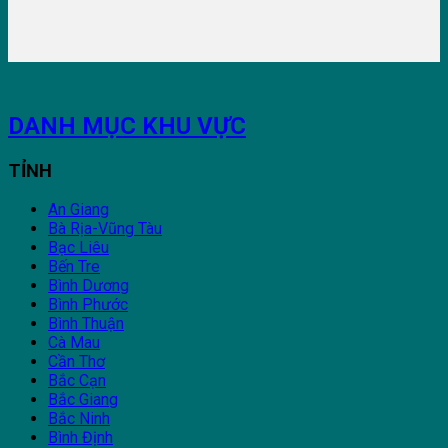
DANH MỤC KHU VỰC
TỈNH
An Giang
Bà Rịa-Vũng Tàu
Bạc Liêu
Bến Tre
Bình Dương
Bình Phước
Bình Thuận
Cà Mau
Cần Thơ
Bắc Cạn
Bắc Giang
Bắc Ninh
Bình Định