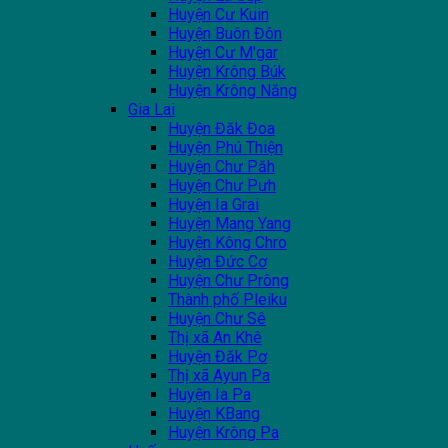
Huyện Cư Kuin
Huyện Buôn Đôn
Huyện Cư M'gar
Huyện Krông Búk
Huyện Krông Năng
Gia Lai
Huyện Đăk Đoa
Huyện Phú Thiện
Huyện Chư Păh
Huyện Chư Pưh
Huyện Ia Grai
Huyện Mang Yang
Huyện Kông Chro
Huyện Đức Cơ
Huyện Chư Prông
Thành phố Pleiku
Huyện Chư Sê
Thị xã An Khê
Huyện Đăk Pơ
Thị xã Ayun Pa
Huyện Ia Pa
Huyện KBang
Huyện Krông Pa