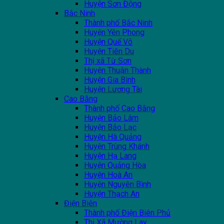
Huyện Sơn Động
Bắc Ninh
Thành phố Bắc Ninh
Huyện Yên Phong
Huyện Quế Võ
Huyện Tiên Du
Thị xã Từ Sơn
Huyện Thuận Thành
Huyện Gia Bình
Huyện Lương Tài
Cao Bằng
Thành phố Cao Bằng
Huyện Bảo Lâm
Huyện Bảo Lạc
Huyện Hà Quảng
Huyện Trùng Khánh
Huyện Hạ Lang
Huyện Quảng Hòa
Huyện Hoà An
Huyện Nguyên Bình
Huyện Thạch An
Điện Biên
Thành phố Điện Biên Phủ
Thị Xã Mường Lay