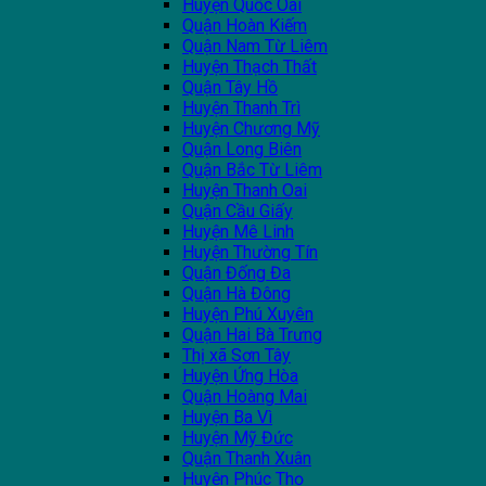
Huyện Quốc Oai
Quận Hoàn Kiếm
Quận Nam Từ Liêm
Huyện Thạch Thất
Quận Tây Hồ
Huyện Thanh Trì
Huyện Chương Mỹ
Quận Long Biên
Quận Bắc Từ Liêm
Huyện Thanh Oai
Quận Cầu Giấy
Huyện Mê Linh
Huyện Thường Tín
Quận Đống Đa
Quận Hà Đông
Huyện Phú Xuyên
Quận Hai Bà Trưng
Thị xã Sơn Tây
Huyện Ứng Hòa
Quận Hoàng Mai
Huyện Ba Vì
Huyện Mỹ Đức
Quận Thanh Xuân
Huyện Phúc Thọ