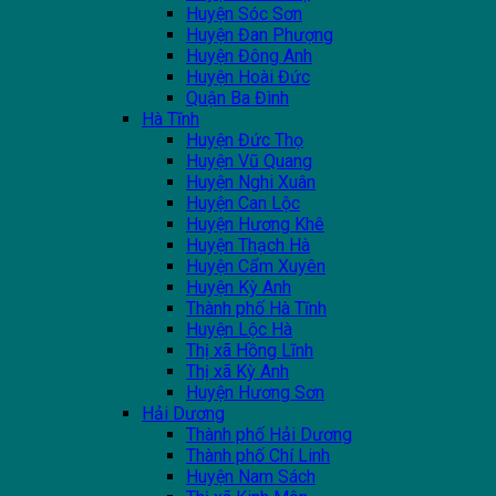
Huyện Sóc Sơn
Huyện Đan Phượng
Huyện Đông Anh
Huyện Hoài Đức
Quận Ba Đình
Hà Tĩnh
Huyện Đức Thọ
Huyện Vũ Quang
Huyện Nghi Xuân
Huyện Can Lộc
Huyện Hương Khê
Huyện Thạch Hà
Huyện Cẩm Xuyên
Huyện Kỳ Anh
Thành phố Hà Tĩnh
Huyện Lộc Hà
Thị xã Hồng Lĩnh
Thị xã Kỳ Anh
Huyện Hương Sơn
Hải Dương
Thành phố Hải Dương
Thành phố Chí Linh
Huyện Nam Sách