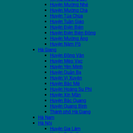
Huyện Mường Nhé
Huyện Mường Chà
Huyện Tủa Chùa
Huyện Tuần Giáo
Huyện Điện Biên
Huyện Điện Biên Đông
Huyện Mường Ảng
Huyện Nậm Pồ
Hà Giang
Huyện Đồng Văn
Huyện Mèo Vạc
Huyện Yên Minh
Huyện Quản Bạ
Huyện Vị Xuyên
Huyện Bắc Mê
Huyện Hoàng Su Phì
Huyện Xín Mần
Huyện Bắc Quang
Huyện Quang Bình
Thành phố Hà Giang
Hà Nam
Hà Nội
Huyện Gia Lâm