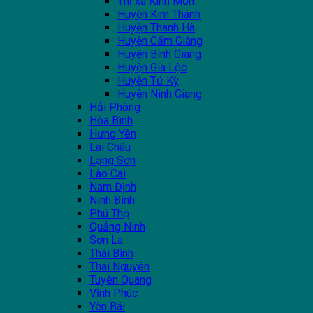
Thị xã Kinh Môn
Huyện Kim Thành
Huyện Thanh Hà
Huyện Cẩm Giàng
Huyện Bình Giang
Huyện Gia Lộc
Huyện Tứ Kỳ
Huyện Ninh Giang
Hải Phòng
Hòa Bình
Hưng Yên
Lai Châu
Lạng Sơn
Lào Cai
Nam Định
Ninh Bình
Phú Thọ
Quảng Ninh
Sơn La
Thái Bình
Thái Nguyên
Tuyên Quang
Vĩnh Phúc
Yên Bái