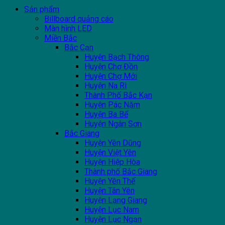
Sản phẩm
Billboard quảng cáo
Màn hình LED
Miền Bắc
Bắc Cạn
Huyện Bạch Thông
Huyện Chợ Đồn
Huyện Chợ Mới
Huyện Na Rì
Thành Phố Bắc Kạn
Huyện Pác Nặm
Huyện Ba Bể
Huyện Ngân Sơn
Bắc Giang
Huyện Yên Dũng
Huyện Việt Yên
Huyện Hiệp Hòa
Thành phố Bắc Giang
Huyện Yên Thế
Huyện Tân Yên
Huyện Lạng Giang
Huyện Lục Nam
Huyện Lục Ngạn