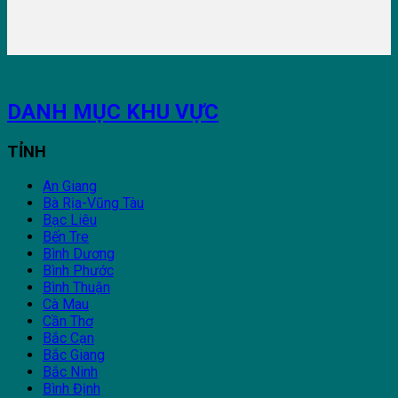
DANH MỤC KHU VỰC
TỈNH
An Giang
Bà Rịa-Vũng Tàu
Bạc Liêu
Bến Tre
Bình Dương
Bình Phước
Bình Thuận
Cà Mau
Cần Thơ
Bắc Cạn
Bắc Giang
Bắc Ninh
Bình Định