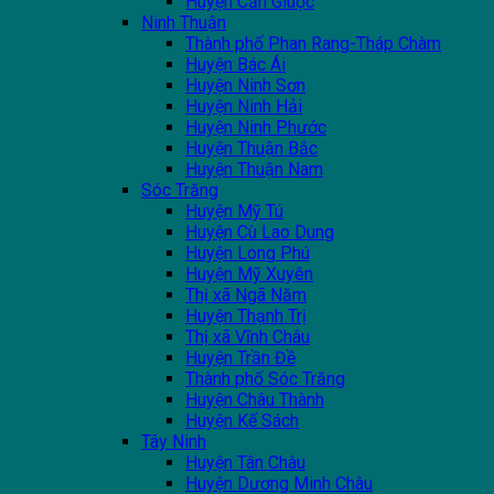
Huyện Cần Giuộc
Ninh Thuận
Thành phố Phan Rang-Tháp Chàm
Huyện Bác Ái
Huyện Ninh Sơn
Huyện Ninh Hải
Huyện Ninh Phước
Huyện Thuận Bắc
Huyện Thuận Nam
Sóc Trăng
Huyện Mỹ Tú
Huyện Cù Lao Dung
Huyện Long Phú
Huyện Mỹ Xuyên
Thị xã Ngã Năm
Huyện Thạnh Trị
Thị xã Vĩnh Châu
Huyện Trần Đề
Thành phố Sóc Trăng
Huyện Châu Thành
Huyện Kế Sách
Tây Ninh
Huyện Tân Châu
Huyện Dương Minh Châu