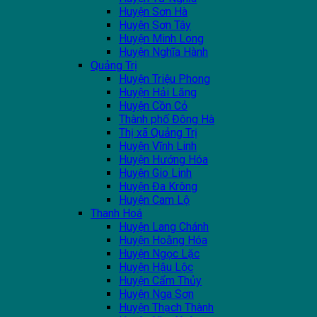
Huyện Sơn Hà
Huyện Sơn Tây
Huyện Minh Long
Huyện Nghĩa Hành
Quảng Trị
Huyện Triệu Phong
Huyện Hải Lăng
Huyện Cồn Cỏ
Thành phố Đông Hà
Thị xã Quảng Trị
Huyện Vĩnh Linh
Huyện Hướng Hóa
Huyện Gio Linh
Huyện Đa Krông
Huyện Cam Lộ
Thanh Hoá
Huyện Lang Chánh
Huyện Hoằng Hóa
Huyện Ngọc Lặc
Huyện Hậu Lộc
Huyện Cẩm Thủy
Huyện Nga Sơn
Huyện Thạch Thành