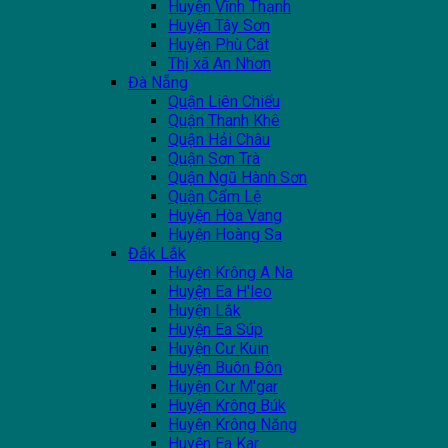
Huyện Vĩnh Thạnh
Huyện Tây Sơn
Huyện Phù Cát
Thị xã An Nhơn
Đà Nẵng
Quận Liên Chiểu
Quận Thanh Khê
Quận Hải Châu
Quận Sơn Trà
Quận Ngũ Hành Sơn
Quận Cẩm Lệ
Huyện Hòa Vang
Huyện Hoàng Sa
Đắk Lắk
Huyện Krông A Na
Huyện Ea H'leo
Huyện Lắk
Huyện Ea Súp
Huyện Cư Kuin
Huyện Buôn Đôn
Huyện Cư M'gar
Huyện Krông Búk
Huyện Krông Năng
Huyện Ea Kar