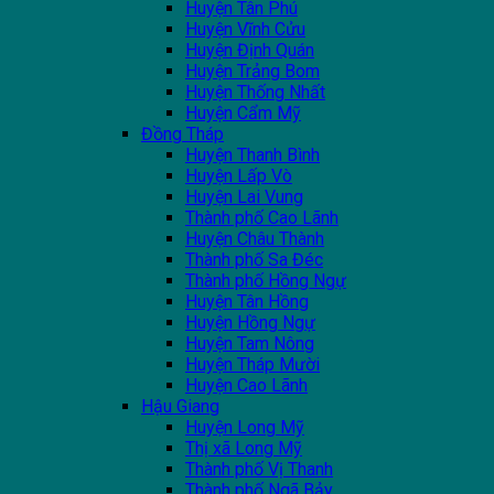
Huyện Tân Phú
Huyện Vĩnh Cửu
Huyện Định Quán
Huyện Trảng Bom
Huyện Thống Nhất
Huyện Cẩm Mỹ
Đồng Tháp
Huyện Thanh Bình
Huyện Lấp Vò
Huyện Lai Vung
Thành phố Cao Lãnh
Huyện Châu Thành
Thành phố Sa Đéc
Thành phố Hồng Ngự
Huyện Tân Hồng
Huyện Hồng Ngự
Huyện Tam Nông
Huyện Tháp Mười
Huyện Cao Lãnh
Hậu Giang
Huyện Long Mỹ
Thị xã Long Mỹ
Thành phố Vị Thanh
Thành phố Ngã Bảy