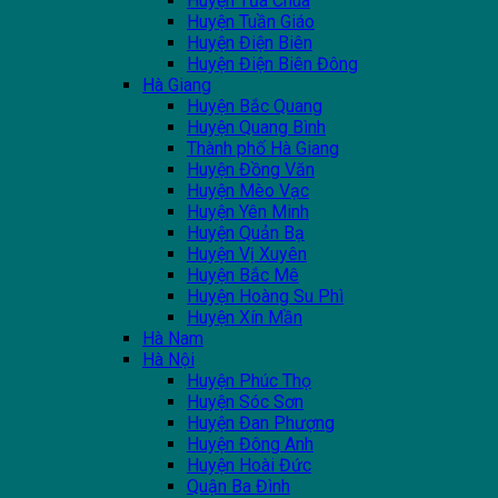
Huyện Tủa Chùa
Huyện Tuần Giáo
Huyện Điện Biên
Huyện Điện Biên Đông
Hà Giang
Huyện Bắc Quang
Huyện Quang Bình
Thành phố Hà Giang
Huyện Đồng Văn
Huyện Mèo Vạc
Huyện Yên Minh
Huyện Quản Bạ
Huyện Vị Xuyên
Huyện Bắc Mê
Huyện Hoàng Su Phì
Huyện Xín Mần
Hà Nam
Hà Nội
Huyện Phúc Thọ
Huyện Sóc Sơn
Huyện Đan Phượng
Huyện Đông Anh
Huyện Hoài Đức
Quận Ba Đình