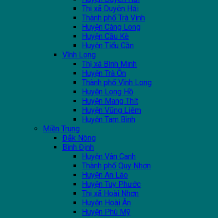
Thị xã Duyên Hải
Thành phố Trà Vinh
Huyện Càng Long
Huyện Cầu Kè
Huyện Tiểu Cần
Vĩnh Long
Thị xã Bình Minh
Huyện Trà Ôn
Thành phố Vĩnh Long
Huyện Long Hồ
Huyện Mang Thít
Huyện Vũng Liêm
Huyện Tam Bình
Miền Trung
Đắk Nông
Bình Định
Huyện Vân Canh
Thành phố Quy Nhơn
Huyện An Lão
Huyện Tuy Phước
Thị xã Hoài Nhơn
Huyện Hoài Ân
Huyện Phù Mỹ