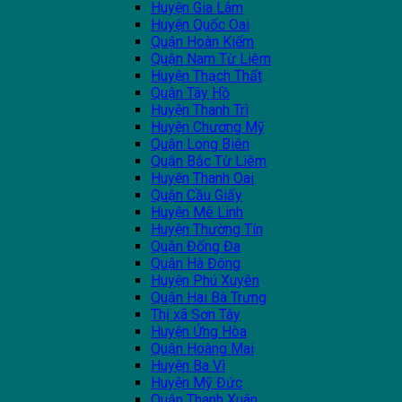
Huyện Gia Lâm
Huyện Quốc Oai
Quận Hoàn Kiếm
Quận Nam Từ Liêm
Huyện Thạch Thất
Quận Tây Hồ
Huyện Thanh Trì
Huyện Chương Mỹ
Quận Long Biên
Quận Bắc Từ Liêm
Huyện Thanh Oai
Quận Cầu Giấy
Huyện Mê Linh
Huyện Thường Tín
Quận Đống Đa
Quận Hà Đông
Huyện Phú Xuyên
Quận Hai Bà Trưng
Thị xã Sơn Tây
Huyện Ứng Hòa
Quận Hoàng Mai
Huyện Ba Vì
Huyện Mỹ Đức
Quận Thanh Xuân