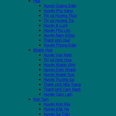
Huế
Huyện Quảng Điền
Huyện Phú Vang
Thị xã Hương Thủy
Thị xã Hương Trà
Huyện A Lưới
Huyện Phú Lộc
Huyện Nam Đông
Thành phố Huế
Huyện Phong Điền
Khánh Hoà
Huyện Vạn Ninh
Thị xã Ninh Hòa
Huyện Khánh Vĩnh
Huyện Diên Khánh
Huyện Khánh Sơn
Huyện Trường Sa
Thành phố Nha Trang
Thành phố Cam Ranh
Huyện Cam Lâm
Kon Tum
Huyện Kon Rẫy
Huyện Đắk Hà
Huyện Sa Thầy