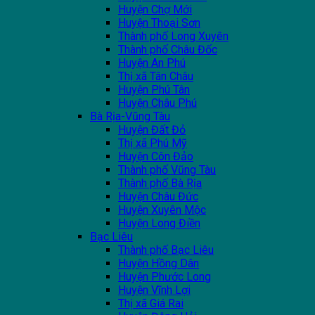
Huyện Chợ Mới
Huyện Thoại Sơn
Thành phố Long Xuyên
Thành phố Châu Đốc
Huyện An Phú
Thị xã Tân Châu
Huyện Phú Tân
Huyện Châu Phú
Bà Rịa-Vũng Tàu
Huyện Đất Đỏ
Thị xã Phú Mỹ
Huyện Côn Đảo
Thành phố Vũng Tàu
Thành phố Bà Rịa
Huyện Châu Đức
Huyện Xuyên Mộc
Huyện Long Điền
Bạc Liêu
Thành phố Bạc Liêu
Huyện Hồng Dân
Huyện Phước Long
Huyện Vĩnh Lợi
Thị xã Giá Rai