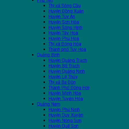
Phú Yên
Thị xã Sông Cầu
Huyện Đồng Xuân
Huyện Tuy An
Huyện Sơn Hòa
Huyện Sông Hinh
Huyện Tây Hoà
Huyện Phú Hoà
Thị xã Đông Hòa
Thành phố Tuy Hoà
Quảng Bình
Huyện Quảng Trạch
Huyện Bố Trạch
Huyện Quảng Ninh
Huyện Lệ Thủy
Thị xã Ba Đồn
Thành Phố Đồng Hới
Huyện Minh Hóa
Huyện Tuyên Hóa
Quảng Nam
Huyện Phú Ninh
Huyện Duy Xuyên
Huyện Nông Sơn
Huyện Quế Sơn