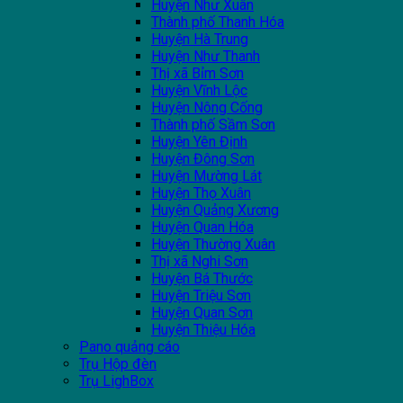
Huyện Như Xuân
Thành phố Thanh Hóa
Huyện Hà Trung
Huyện Như Thanh
Thị xã Bỉm Sơn
Huyện Vĩnh Lộc
Huyện Nông Cống
Thành phố Sầm Sơn
Huyện Yên Định
Huyện Đông Sơn
Huyện Mường Lát
Huyện Thọ Xuân
Huyện Quảng Xương
Huyện Quan Hóa
Huyện Thường Xuân
Thị xã Nghi Sơn
Huyện Bá Thước
Huyện Triệu Sơn
Huyện Quan Sơn
Huyện Thiệu Hóa
Pano quảng cáo
Trụ Hộp đèn
Trụ LighBox