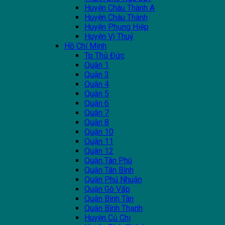
Huyện Châu Thành A
Huyện Châu Thành
Huyện Phụng Hiệp
Huyện Vị Thuỷ
Hồ Chí Minh
Tp Thủ Đức
Quận 1
Quận 3
Quận 4
Quận 5
Quận 6
Quận 7
Quận 8
Quận 10
Quận 11
Quận 12
Quận Tân Phú
Quận Tân Bình
Quận Phú Nhuận
Quận Gò Vấp
Quận Bình Tân
Quận Bình Thạnh
Huyện Củ Chi