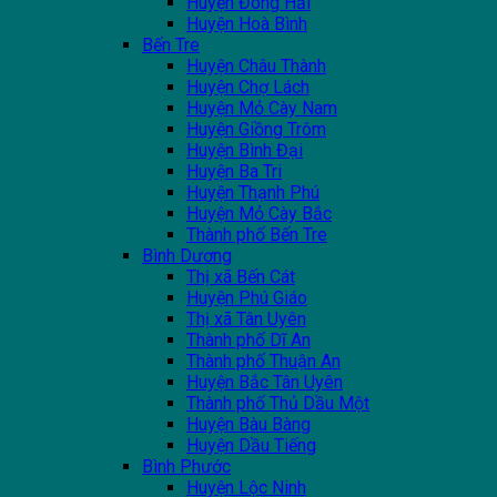
Huyện Đông Hải
Huyện Hoà Bình
Bến Tre
Huyện Châu Thành
Huyện Chợ Lách
Huyện Mỏ Cày Nam
Huyện Giồng Trôm
Huyện Bình Đại
Huyện Ba Tri
Huyện Thạnh Phú
Huyện Mỏ Cày Bắc
Thành phố Bến Tre
Bình Dương
Thị xã Bến Cát
Huyện Phú Giáo
Thị xã Tân Uyên
Thành phố Dĩ An
Thành phố Thuận An
Huyện Bắc Tân Uyên
Thành phố Thủ Dầu Một
Huyện Bàu Bàng
Huyện Dầu Tiếng
Bình Phước
Huyện Lộc Ninh