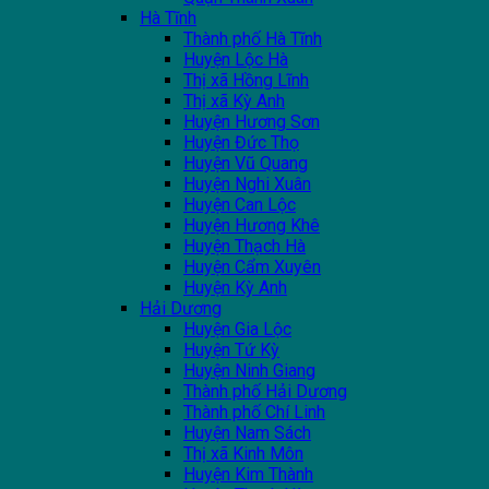
Hà Tĩnh
Thành phố Hà Tĩnh
Huyện Lộc Hà
Thị xã Hồng Lĩnh
Thị xã Kỳ Anh
Huyện Hương Sơn
Huyện Đức Thọ
Huyện Vũ Quang
Huyện Nghi Xuân
Huyện Can Lộc
Huyện Hương Khê
Huyện Thạch Hà
Huyện Cẩm Xuyên
Huyện Kỳ Anh
Hải Dương
Huyện Gia Lộc
Huyện Tứ Kỳ
Huyện Ninh Giang
Thành phố Hải Dương
Thành phố Chí Linh
Huyện Nam Sách
Thị xã Kinh Môn
Huyện Kim Thành