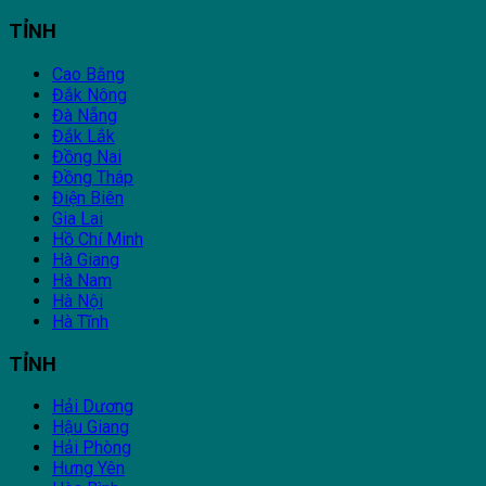
TỈNH
Cao Bằng
Đắk Nông
Đà Nẵng
Đắk Lắk
Đồng Nai
Đồng Tháp
Điện Biên
Gia Lai
Hồ Chí Minh
Hà Giang
Hà Nam
Hà Nội
Hà Tĩnh
TỈNH
Hải Dương
Hậu Giang
Hải Phòng
Hưng Yên