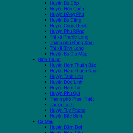
Huyện Bù Đốp
Huyện Hớn Quản
Huyện Đồng Phú
Huyện Bù Đăng
Huyện Chơn Thành
Huyện Phú Riềng
Thị xã Phước Long
Thành phố Đồng Xoài
Thị xã Bình Long
Huyện Bù Gia Mập
Bình Thuận
Huyện Hàm Thuận Bắc
Huyện Hàm Thuận Nam
Huyện Tánh Linh
Huyện Đức Linh
Huyện Hàm Tân
Huyện Phú Quí
Thành phố Phan Thiết
Thị xã La Gi
Huyện Tuy Phong
Huyện Bắc Bình
Cà Mau
Huyện Đầm Dơi
Huyện Năm Căn