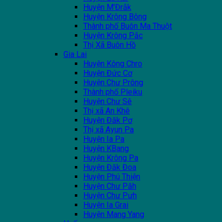
Huyện M'Đrắk
Huyện Krông Bông
Thành phố Buôn Ma Thuột
Huyện Krông Pắc
Thị Xã Buôn Hồ
Gia Lai
Huyện Kông Chro
Huyện Đức Cơ
Huyện Chư Prông
Thành phố Pleiku
Huyện Chư Sê
Thị xã An Khê
Huyện Đăk Pơ
Thị xã Ayun Pa
Huyện Ia Pa
Huyện KBang
Huyện Krông Pa
Huyện Đăk Đoa
Huyện Phú Thiện
Huyện Chư Păh
Huyện Chư Pưh
Huyện Ia Grai
Huyện Mang Yang