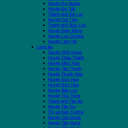
Huyện Đạ Huoai
Huyện Đạ Tẻh
Thành phố Đà Lạt
Huyện Cát Tiên
Thành phố Bảo Lộc
Huyện Đam Rông
Huyện Lạc Dương
Huyện Lâm Hà
Long An
Huyện Vĩnh Hưng
Huyện Châu Thành
Huyện Mộc Hóa
Huyện Tân Thạnh
Huyện Thạnh Hóa
Huyện Đức Huệ
Huyện Đức Hòa
Huyện Bến Lức
Huyện Thủ Thừa
Thành phố Tân An
Huyện Tân Trụ
Thị xã Kiến Tường
Huyện Cần Đước
Huyện Tân Hưng