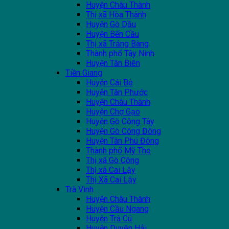
Huyện Châu Thành
Thị xã Hòa Thành
Huyện Gò Dầu
Huyện Bến Cầu
Thị xã Trảng Bàng
Thành phố Tây Ninh
Huyện Tân Biên
Tiền Giang
Huyện Cái Bè
Huyện Tân Phước
Huyện Châu Thành
Huyện Chợ Gạo
Huyện Gò Công Tây
Huyện Gò Công Đông
Huyện Tân Phú Đông
Thành phố Mỹ Tho
Thị xã Gò Công
Thị xã Cai Lậy
Thị Xã Cai Lậy
Trà Vinh
Huyện Châu Thành
Huyện Cầu Ngang
Huyện Trà Cú
Huyện Duyên Hải