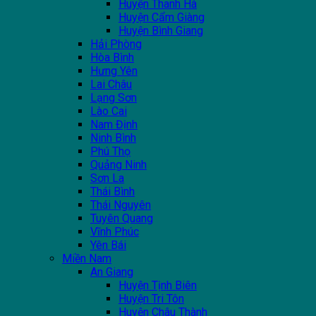
Huyện Thanh Hà
Huyện Cẩm Giàng
Huyện Bình Giang
Hải Phòng
Hòa Bình
Hưng Yên
Lai Châu
Lạng Sơn
Lào Cai
Nam Định
Ninh Bình
Phú Thọ
Quảng Ninh
Sơn La
Thái Bình
Thái Nguyên
Tuyên Quang
Vĩnh Phúc
Yên Bái
Miền Nam
An Giang
Huyện Tịnh Biên
Huyện Tri Tôn
Huyện Châu Thành