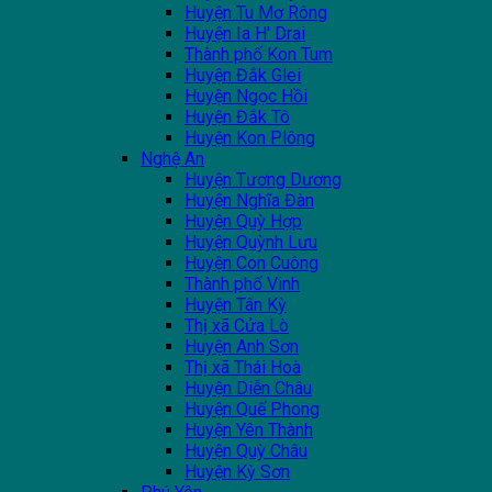
Huyện Tu Mơ Rông
Huyện Ia H' Drai
Thành phố Kon Tum
Huyện Đắk Glei
Huyện Ngọc Hồi
Huyện Đắk Tô
Huyện Kon Plông
Nghệ An
Huyện Tương Dương
Huyện Nghĩa Đàn
Huyện Quỳ Hợp
Huyện Quỳnh Lưu
Huyện Con Cuông
Thành phố Vinh
Huyện Tân Kỳ
Thị xã Cửa Lò
Huyện Anh Sơn
Thị xã Thái Hoà
Huyện Diễn Châu
Huyện Quế Phong
Huyện Yên Thành
Huyện Quỳ Châu
Huyện Kỳ Sơn