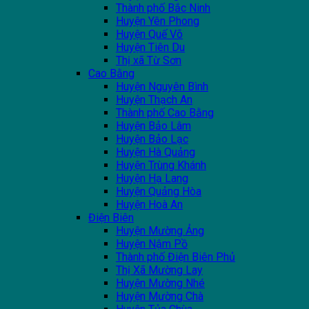
Thành phố Bắc Ninh
Huyện Yên Phong
Huyện Quế Võ
Huyện Tiên Du
Thị xã Từ Sơn
Cao Bằng
Huyện Nguyên Bình
Huyện Thạch An
Thành phố Cao Bằng
Huyện Bảo Lâm
Huyện Bảo Lạc
Huyện Hà Quảng
Huyện Trùng Khánh
Huyện Hạ Lang
Huyện Quảng Hòa
Huyện Hoà An
Điện Biên
Huyện Mường Ảng
Huyện Nậm Pồ
Thành phố Điện Biên Phủ
Thị Xã Mường Lay
Huyện Mường Nhé
Huyện Mường Chà