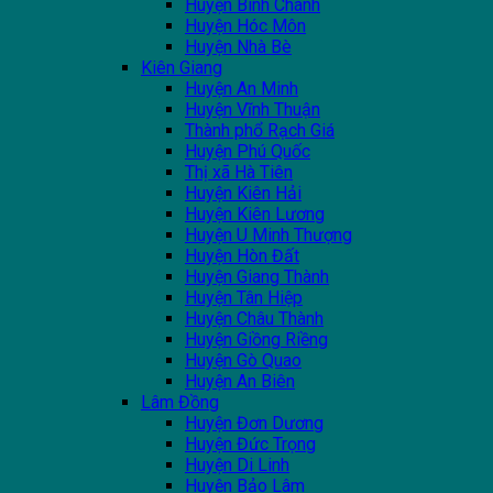
Huyện Bình Chánh
Huyện Hóc Môn
Huyện Nhà Bè
Kiên Giang
Huyện An Minh
Huyện Vĩnh Thuận
Thành phổ Rạch Giá
Huyện Phú Quốc
Thị xã Hà Tiên
Huyện Kiên Hải
Huyện Kiên Lương
Huyện U Minh Thượng
Huyện Hòn Đất
Huyện Giang Thành
Huyện Tân Hiệp
Huyện Châu Thành
Huyện Giồng Riềng
Huyện Gò Quao
Huyện An Biên
Lâm Đồng
Huyện Đơn Dương
Huyện Đức Trọng
Huyện Di Linh
Huyện Bảo Lâm