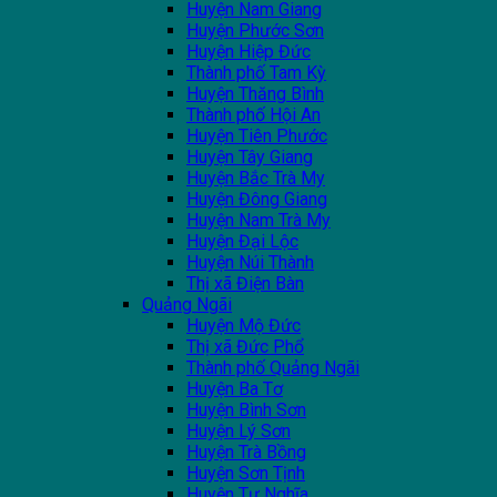
Huyện Nam Giang
Huyện Phước Sơn
Huyện Hiệp Đức
Thành phố Tam Kỳ
Huyện Thăng Bình
Thành phố Hội An
Huyện Tiên Phước
Huyện Tây Giang
Huyện Bắc Trà My
Huyện Đông Giang
Huyện Nam Trà My
Huyện Đại Lộc
Huyện Núi Thành
Thị xã Điện Bàn
Quảng Ngãi
Huyện Mộ Đức
Thị xã Đức Phổ
Thành phố Quảng Ngãi
Huyện Ba Tơ
Huyện Bình Sơn
Huyện Lý Sơn
Huyện Trà Bồng
Huyện Sơn Tịnh
Huyện Tư Nghĩa