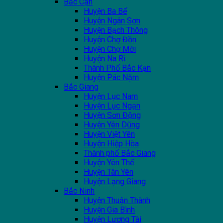
Bắc Cạn
Huyện Ba Bể
Huyện Ngân Sơn
Huyện Bạch Thông
Huyện Chợ Đồn
Huyện Chợ Mới
Huyện Na Rì
Thành Phố Bắc Kạn
Huyện Pác Nặm
Bắc Giang
Huyện Lục Nam
Huyện Lục Ngạn
Huyện Sơn Động
Huyện Yên Dũng
Huyện Việt Yên
Huyện Hiệp Hòa
Thành phố Bắc Giang
Huyện Yên Thế
Huyện Tân Yên
Huyện Lạng Giang
Bắc Ninh
Huyện Thuận Thành
Huyện Gia Bình
Huyện Lương Tài