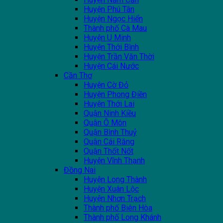
Huyện Phú Tân
Huyện Ngọc Hiển
Thành phố Cà Mau
Huyện U Minh
Huyện Thới Bình
Huyện Trần Văn Thời
Huyện Cái Nước
Cần Thơ
Huyện Cờ Đỏ
Huyện Phong Điền
Huyện Thới Lai
Quận Ninh Kiều
Quận Ô Môn
Quận Bình Thuỷ
Quận Cái Răng
Quận Thốt Nốt
Huyện Vĩnh Thạnh
Đồng Nai
Huyện Long Thành
Huyện Xuân Lộc
Huyện Nhơn Trạch
Thành phố Biên Hòa
Thành phố Long Khánh