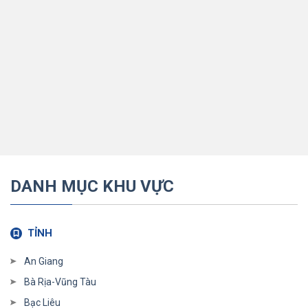
DANH MỤC KHU VỰC
TỈNH
An Giang
Bà Rịa-Vũng Tàu
Bạc Liêu