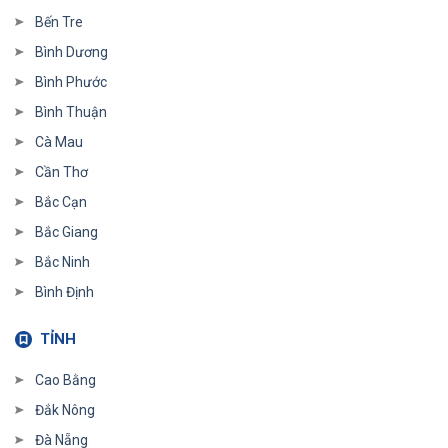
Bến Tre
Bình Dương
Bình Phước
Bình Thuận
Cà Mau
Cần Thơ
Bắc Cạn
Bắc Giang
Bắc Ninh
Bình Định
TỈNH
Cao Bằng
Đắk Nông
Đà Nẵng