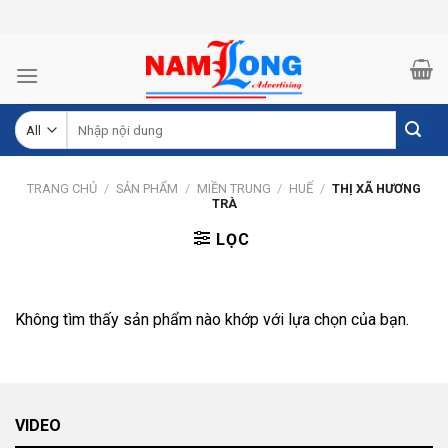
Skip
to
content
Tìm
kiếm:
TRANG CHỦ
/
SẢN PHẨM
/
MIỀN TRUNG
/
HUẾ
/
THỊ XÃ HƯƠNG
TRÀ
LỌC
Không tìm thấy sản phẩm nào khớp với lựa chọn của bạn.
VIDEO