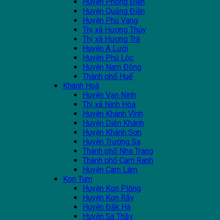
Huyện Phong Điền
Huyện Quảng Điền
Huyện Phú Vang
Thị xã Hương Thủy
Thị xã Hương Trà
Huyện A Lưới
Huyện Phú Lộc
Huyện Nam Đông
Thành phố Huế
Khánh Hoà
Huyện Vạn Ninh
Thị xã Ninh Hòa
Huyện Khánh Vĩnh
Huyện Diên Khánh
Huyện Khánh Sơn
Huyện Trường Sa
Thành phố Nha Trang
Thành phố Cam Ranh
Huyện Cam Lâm
Kon Tum
Huyện Kon Plông
Huyện Kon Rẫy
Huyện Đắk Hà
Huyện Sa Thầy