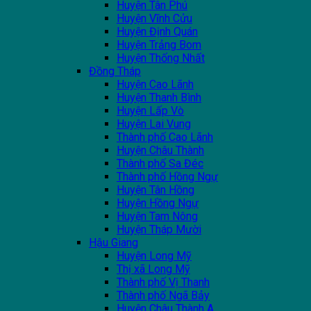
Huyện Tân Phú
Huyện Vĩnh Cửu
Huyện Định Quán
Huyện Trảng Bom
Huyện Thống Nhất
Đồng Tháp
Huyện Cao Lãnh
Huyện Thanh Bình
Huyện Lấp Vò
Huyện Lai Vung
Thành phố Cao Lãnh
Huyện Châu Thành
Thành phố Sa Đéc
Thành phố Hồng Ngự
Huyện Tân Hồng
Huyện Hồng Ngự
Huyện Tam Nông
Huyện Tháp Mười
Hậu Giang
Huyện Long Mỹ
Thị xã Long Mỹ
Thành phố Vị Thanh
Thành phố Ngã Bảy
Huyện Châu Thành A