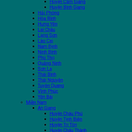
Huyện Cẩm Giàng
Huyện Bình Giang
Hải Phòng
Hòa Bình
Hưng Yên
Lai Châu
Lạng Sơn
Lào Cai
Nam Định
Ninh Bình
Phú Thọ
Quảng Ninh
Sơn La
Thái Bình
Thái Nguyên
Tuyên Quang
Vĩnh Phúc
Yên Bái
Miền Nam
An Giang
Huyện Châu Phú
Huyện Tịnh Biên
Huyện Tri Tôn
Huyện Châu Thành