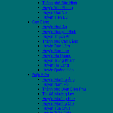
Thành phố Bắc Ninh
Huyện Yên Phong
Huyện Quế Võ
Huyện Tiên Du
Cao Bằng
Huyện Hoà An
Huyện Nguyên Bình
Huyện Thạch An
Thành phố Cao Bằng
Huyện Bảo Lâm
Huyện Bảo Lạc
Huyện Hà Quảng
Huyện Trùng Khánh
Huyện Hạ Lang
Huyện Quảng Hòa
Điện Biên
Huyện Mường Ảng
Huyện Nậm Pồ
Thành phố Điện Biên Phủ
Thị Xã Mường Lay
Huyện Mường Nhé
Huyện Mường Chà
Huyện Tủa Chùa