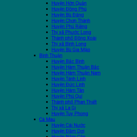
Huyện Hớn Quản
Huyện Đồng Phú
Huyện Bù Đăng
Huyện Chơn Thành
Huyện Phú Riềng
Thị xã Phước Long
Thành phố Đồng Xoài
Thị xã Bình Long
Huyện Bù Gia Mập
Bình Thuận
Huyện Bắc Bình
Huyện Hàm Thuận Bắc
Huyện Hàm Thuận Nam
Huyện Tánh Linh
Huyện Đức Linh
Huyện Hàm Tân
Huyện Phú Quí
Thành phố Phan Thiết
Thị xã La Gi
Huyện Tuy Phong
Cà Mau
Huyện Cái Nước
Huyện Đầm Dơi
Huyện Năm Căn