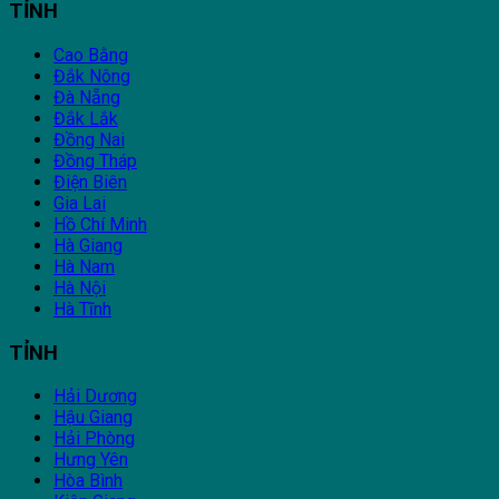
TỈNH
Cao Bằng
Đắk Nông
Đà Nẵng
Đắk Lắk
Đồng Nai
Đồng Tháp
Điện Biên
Gia Lai
Hồ Chí Minh
Hà Giang
Hà Nam
Hà Nội
Hà Tĩnh
TỈNH
Hải Dương
Hậu Giang
Hải Phòng
Hưng Yên
Hòa Bình