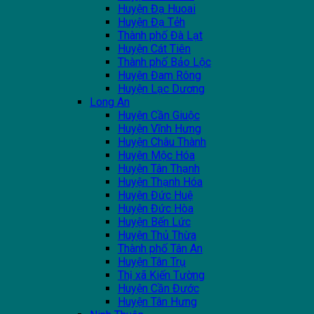
Huyện Đạ Huoai
Huyện Đạ Tẻh
Thành phố Đà Lạt
Huyện Cát Tiên
Thành phố Bảo Lộc
Huyện Đam Rông
Huyện Lạc Dương
Long An
Huyện Cần Giuộc
Huyện Vĩnh Hưng
Huyện Châu Thành
Huyện Mộc Hóa
Huyện Tân Thạnh
Huyện Thạnh Hóa
Huyện Đức Huệ
Huyện Đức Hòa
Huyện Bến Lức
Huyện Thủ Thừa
Thành phố Tân An
Huyện Tân Trụ
Thị xã Kiến Tường
Huyện Cần Đước
Huyện Tân Hưng