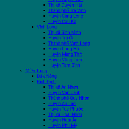
Thị xã Duyên Hải
Thành phố Trà Vinh
Huyện Càng Long
Huyện Cầu Kè
Vĩnh Long
Thị xã Bình Minh
Huyện Trà Ôn
Thành phố Vĩnh Long
Huyện Long Hồ
Huyện Mang Thít
Huyện Vũng Liêm
Huyện Tam Bình
Miền Trung
Đắk Nông
Bình Định
Thị xã An Nhơn
Huyện Vân Canh
Thành phố Quy Nhơn
Huyện An Lão
Huyện Tuy Phước
Thị xã Hoài Nhơn
Huyện Hoài Ân
Huyện Phù Mỹ