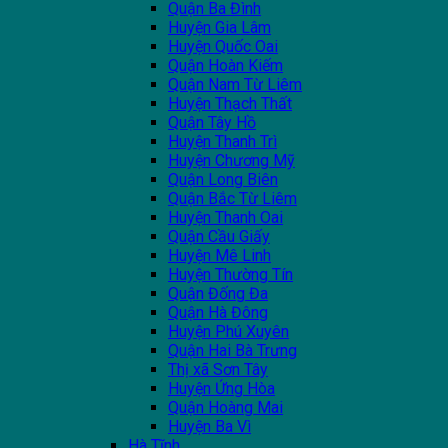
Quận Ba Đình
Huyện Gia Lâm
Huyện Quốc Oai
Quận Hoàn Kiếm
Quận Nam Từ Liêm
Huyện Thạch Thất
Quận Tây Hồ
Huyện Thanh Trì
Huyện Chương Mỹ
Quận Long Biên
Quận Bắc Từ Liêm
Huyện Thanh Oai
Quận Cầu Giấy
Huyện Mê Linh
Huyện Thường Tín
Quận Đống Đa
Quận Hà Đông
Huyện Phú Xuyên
Quận Hai Bà Trưng
Thị xã Sơn Tây
Huyện Ứng Hòa
Quận Hoàng Mai
Huyện Ba Vì
Hà Tĩnh