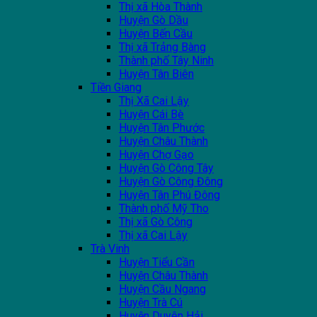
Thị xã Hòa Thành
Huyện Gò Dầu
Huyện Bến Cầu
Thị xã Trảng Bàng
Thành phố Tây Ninh
Huyện Tân Biên
Tiền Giang
Thị Xã Cai Lậy
Huyện Cái Bè
Huyện Tân Phước
Huyện Châu Thành
Huyện Chợ Gạo
Huyện Gò Công Tây
Huyện Gò Công Đông
Huyện Tân Phú Đông
Thành phố Mỹ Tho
Thị xã Gò Công
Thị xã Cai Lậy
Trà Vinh
Huyện Tiểu Cần
Huyện Châu Thành
Huyện Cầu Ngang
Huyện Trà Cú
Huyện Duyên Hải