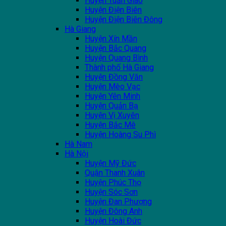
Huyện Tuần Giáo
Huyện Điện Biên
Huyện Điện Biên Đông
Hà Giang
Huyện Xín Mần
Huyện Bắc Quang
Huyện Quang Bình
Thành phố Hà Giang
Huyện Đồng Văn
Huyện Mèo Vạc
Huyện Yên Minh
Huyện Quản Bạ
Huyện Vị Xuyên
Huyện Bắc Mê
Huyện Hoàng Su Phì
Hà Nam
Hà Nội
Huyện Mỹ Đức
Quận Thanh Xuân
Huyện Phúc Thọ
Huyện Sóc Sơn
Huyện Đan Phượng
Huyện Đông Anh
Huyện Hoài Đức