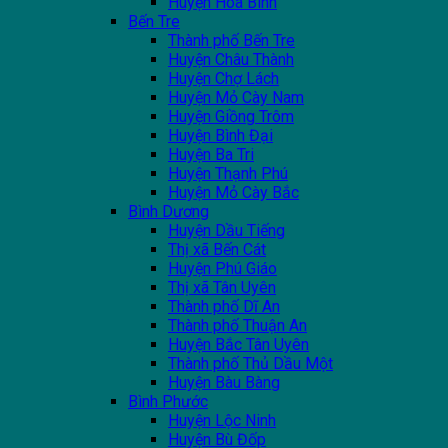
Huyện Hoà Bình
Bến Tre
Thành phố Bến Tre
Huyện Châu Thành
Huyện Chợ Lách
Huyện Mỏ Cày Nam
Huyện Giồng Trôm
Huyện Bình Đại
Huyện Ba Tri
Huyện Thạnh Phú
Huyện Mỏ Cày Bắc
Bình Dương
Huyện Dầu Tiếng
Thị xã Bến Cát
Huyện Phú Giáo
Thị xã Tân Uyên
Thành phố Dĩ An
Thành phố Thuận An
Huyện Bắc Tân Uyên
Thành phố Thủ Dầu Một
Huyện Bàu Bàng
Bình Phước
Huyện Lộc Ninh
Huyện Bù Đốp