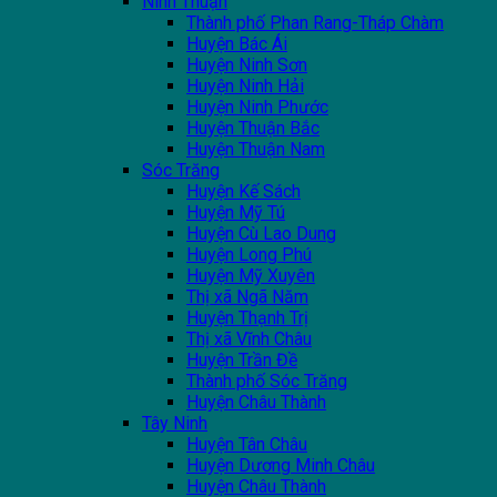
Ninh Thuận
Thành phố Phan Rang-Tháp Chàm
Huyện Bác Ái
Huyện Ninh Sơn
Huyện Ninh Hải
Huyện Ninh Phước
Huyện Thuận Bắc
Huyện Thuận Nam
Sóc Trăng
Huyện Kế Sách
Huyện Mỹ Tú
Huyện Cù Lao Dung
Huyện Long Phú
Huyện Mỹ Xuyên
Thị xã Ngã Năm
Huyện Thạnh Trị
Thị xã Vĩnh Châu
Huyện Trần Đề
Thành phố Sóc Trăng
Huyện Châu Thành
Tây Ninh
Huyện Tân Châu
Huyện Dương Minh Châu
Huyện Châu Thành