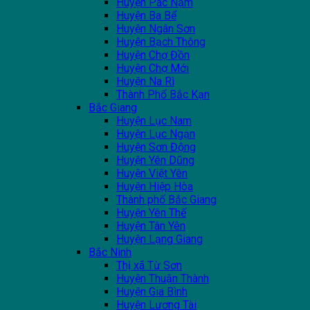
Huyện Pác Nặm
Huyện Ba Bể
Huyện Ngân Sơn
Huyện Bạch Thông
Huyện Chợ Đồn
Huyện Chợ Mới
Huyện Na Rì
Thành Phố Bắc Kạn
Bắc Giang
Huyện Lục Nam
Huyện Lục Ngạn
Huyện Sơn Động
Huyện Yên Dũng
Huyện Việt Yên
Huyện Hiệp Hòa
Thành phố Bắc Giang
Huyện Yên Thế
Huyện Tân Yên
Huyện Lạng Giang
Bắc Ninh
Thị xã Từ Sơn
Huyện Thuận Thành
Huyện Gia Bình
Huyện Lương Tài