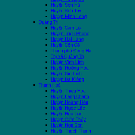
Huyện Sơn Hà
Huyện Sơn Tây
Huyện Minh Long
Quảng Trị
Huyện Cam Lộ
Huyện Triệu Phong
Huyện Hải Lăng
Huyện Cồn Cỏ
Thành phố Đông Hà
Thị xã Quảng Trị
Huyện Vĩnh Linh
Huyện Hướng Hóa
Huyện Gio Linh
Huyện Đa Krông
Thanh Hoá
Huyện Thiệu Hóa
Huyện Lang Chánh
Huyện Hoằng Hóa
Huyện Ngọc Lặc
Huyện Hậu Lộc
Huyện Cẩm Thủy
Huyện Nga Sơn
Huyện Thạch Thành