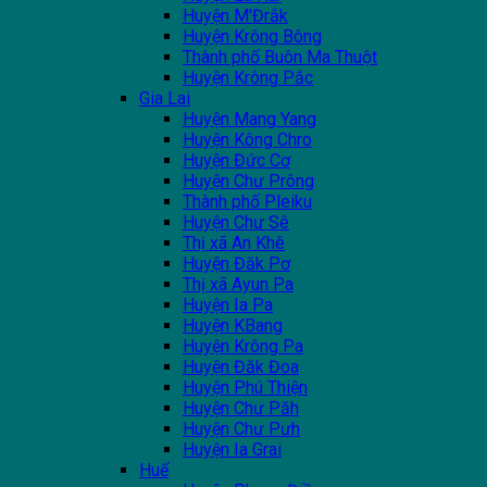
Huyện M'Đrắk
Huyện Krông Bông
Thành phố Buôn Ma Thuột
Huyện Krông Pắc
Gia Lai
Huyện Mang Yang
Huyện Kông Chro
Huyện Đức Cơ
Huyện Chư Prông
Thành phố Pleiku
Huyện Chư Sê
Thị xã An Khê
Huyện Đăk Pơ
Thị xã Ayun Pa
Huyện Ia Pa
Huyện KBang
Huyện Krông Pa
Huyện Đăk Đoa
Huyện Phú Thiện
Huyện Chư Păh
Huyện Chư Pưh
Huyện Ia Grai
Huế