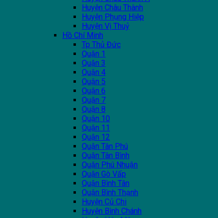
Huyện Châu Thành
Huyện Phụng Hiệp
Huyện Vị Thuỷ
Hồ Chí Minh
Tp Thủ Đức
Quận 1
Quận 3
Quận 4
Quận 5
Quận 6
Quận 7
Quận 8
Quận 10
Quận 11
Quận 12
Quận Tân Phú
Quận Tân Bình
Quận Phú Nhuận
Quận Gò Vấp
Quận Bình Tân
Quận Bình Thạnh
Huyện Củ Chi
Huyện Bình Chánh