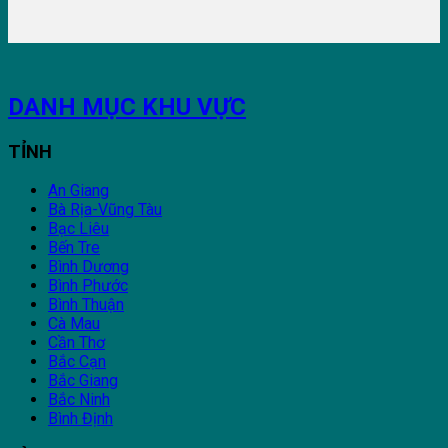
DANH MỤC KHU VỰC
TỈNH
An Giang
Bà Rịa-Vũng Tàu
Bạc Liêu
Bến Tre
Bình Dương
Bình Phước
Bình Thuận
Cà Mau
Cần Thơ
Bắc Cạn
Bắc Giang
Bắc Ninh
Bình Định