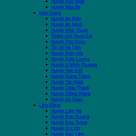
Huyện Hóc Môn
Huyện Nhà Bè
Kiên Giang
Huyện An Biên
Huyện An Minh
Huyện Vĩnh Thuận
Thành phổ Rạch Giá
Huyện Phú Quốc
Thị xã Hà Tiên
Huyện Kiên Hải
Huyện Kiên Lương
Huyện U Minh Thượng
Huyện Hòn Đất
Huyện Giang Thành
Huyện Tân Hiệp
Huyện Châu Thành
Huyện Giồng Riềng
Huyện Gò Quao
Lâm Đồng
Huyện Lâm Hà
Huyện Đơn Dương
Huyện Đức Trọng
Huyện Di Linh
Huyện Bảo Lâm