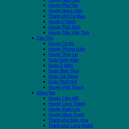
Huyện Phú Tân
Huyện Ngọc Hiển
Thành phố Cà Mau
Huyện U Minh
Huyện Thới Bình
Huyện Trần Văn Thời
Cần Thơ
Huyện Cờ Đỏ
Huyện Phong Điền
Huyện Thới Lai
Quận Ninh Kiều
Quận Ô Môn
Quận Bình Thuỷ
Quận Cái Răng
Quận Thốt Nốt
Huyện Vĩnh Thạnh
Đồng Nai
Huyện Cẩm Mỹ
Huyện Long Thành
Huyện Xuân Lộc
Huyện Nhơn Trạch
Thành phố Biên Hòa
Thành phố Long Khánh