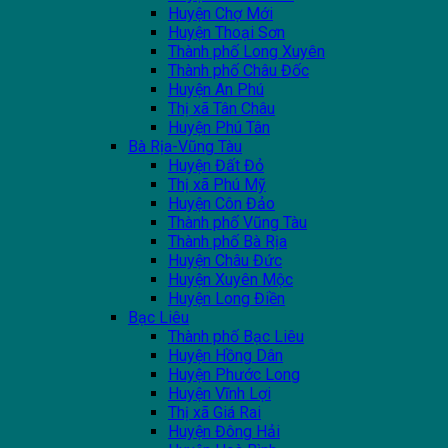
Huyện Chợ Mới
Huyện Thoại Sơn
Thành phố Long Xuyên
Thành phố Châu Đốc
Huyện An Phú
Thị xã Tân Châu
Huyện Phú Tân
Bà Rịa-Vũng Tàu
Huyện Đất Đỏ
Thị xã Phú Mỹ
Huyện Côn Đảo
Thành phố Vũng Tàu
Thành phố Bà Rịa
Huyện Châu Đức
Huyện Xuyên Mộc
Huyện Long Điền
Bạc Liêu
Thành phố Bạc Liêu
Huyện Hồng Dân
Huyện Phước Long
Huyện Vĩnh Lợi
Thị xã Giá Rai
Huyện Đông Hải