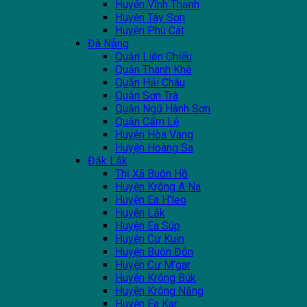
Huyện Vĩnh Thạnh
Huyện Tây Sơn
Huyện Phù Cát
Đà Nẵng
Quận Liên Chiểu
Quận Thanh Khê
Quận Hải Châu
Quận Sơn Trà
Quận Ngũ Hành Sơn
Quận Cẩm Lệ
Huyện Hòa Vang
Huyện Hoàng Sa
Đắk Lắk
Thị Xã Buôn Hồ
Huyện Krông A Na
Huyện Ea H'leo
Huyện Lắk
Huyện Ea Súp
Huyện Cư Kuin
Huyện Buôn Đôn
Huyện Cư M'gar
Huyện Krông Búk
Huyện Krông Năng
Huyện Ea Kar