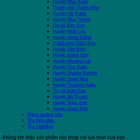
Huyện Như Xuân
Thành phố Thanh Hóa
Huyện Hà Trung
Huyện Như Thanh
Thị xã Bỉm Sơn
Huyện Vĩnh Lộc
Huyện Nông Cống
Thành phố Sầm Sơn
Huyện Yên Định
Huyện Đông Sơn
Huyện Mường Lát
Huyện Thọ Xuân
Huyện Quảng Xương
Huyện Quan Hóa
Huyện Thường Xuân
Thị xã Nghi Sơn
Huyện Bá Thước
Huyện Triệu Sơn
Huyện Quan Sơn
Pano quảng cáo
Trụ Hộp đèn
Trụ LighBox
Không tìm thấy sản phẩm nào khớp với lựa chọn của bạn.