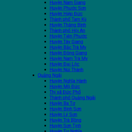
Huyện Nam Giang
Huyện Phước Sơn
Huyện Hiệp Đức
Thành phố Tam Kỳ
Huyện Thăng Bình
Thành phố Hội An
Huyện Tiên Phước
Huyện Tây Giang
Huyện Bắc Trà My
Huyện Đông Giang
Huyện Nam Trà My
Huyện Đại Lộc
Huyện Núi Thành
Quảng Ngãi
Huyện Nghĩa Hành
Huyện Mộ Đức
Thị xã Đức Phổ
Thành phố Quảng Ngãi
Huyện Ba Tơ
Huyện Bình Sơn
Huyện Lý Sơn
Huyện Trà Bồng
Huyện Sơn Tịnh
Huyện Tư Nghĩa