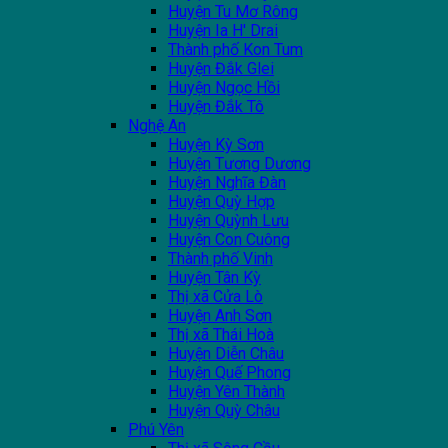
Huyện Tu Mơ Rông
Huyện Ia H' Drai
Thành phố Kon Tum
Huyện Đắk Glei
Huyện Ngọc Hồi
Huyện Đắk Tô
Nghệ An
Huyện Kỳ Sơn
Huyện Tương Dương
Huyện Nghĩa Đàn
Huyện Quỳ Hợp
Huyện Quỳnh Lưu
Huyện Con Cuông
Thành phố Vinh
Huyện Tân Kỳ
Thị xã Cửa Lò
Huyện Anh Sơn
Thị xã Thái Hoà
Huyện Diễn Châu
Huyện Quế Phong
Huyện Yên Thành
Huyện Quỳ Châu
Phú Yên