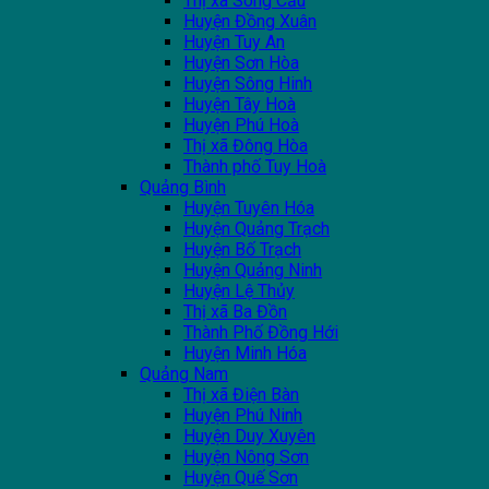
Thị xã Sông Cầu
Huyện Đồng Xuân
Huyện Tuy An
Huyện Sơn Hòa
Huyện Sông Hinh
Huyện Tây Hoà
Huyện Phú Hoà
Thị xã Đông Hòa
Thành phố Tuy Hoà
Quảng Bình
Huyện Tuyên Hóa
Huyện Quảng Trạch
Huyện Bố Trạch
Huyện Quảng Ninh
Huyện Lệ Thủy
Thị xã Ba Đồn
Thành Phố Đồng Hới
Huyện Minh Hóa
Quảng Nam
Thị xã Điện Bàn
Huyện Phú Ninh
Huyện Duy Xuyên
Huyện Nông Sơn
Huyện Quế Sơn