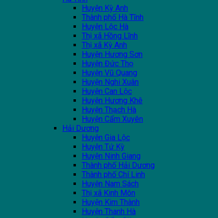
Huyện Kỳ Anh
Thành phố Hà Tĩnh
Huyện Lộc Hà
Thị xã Hồng Lĩnh
Thị xã Kỳ Anh
Huyện Hương Sơn
Huyện Đức Thọ
Huyện Vũ Quang
Huyện Nghi Xuân
Huyện Can Lộc
Huyện Hương Khê
Huyện Thạch Hà
Huyện Cẩm Xuyên
Hải Dương
Huyện Gia Lộc
Huyện Tứ Kỳ
Huyện Ninh Giang
Thành phố Hải Dương
Thành phố Chí Linh
Huyện Nam Sách
Thị xã Kinh Môn
Huyện Kim Thành
Huyện Thanh Hà