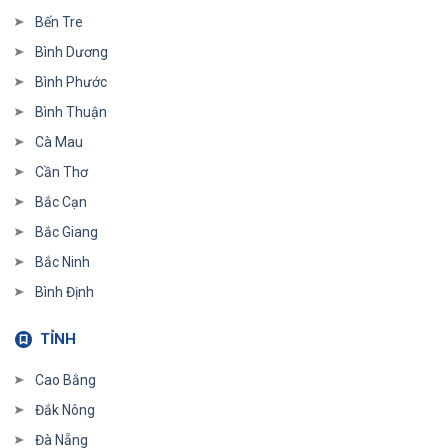
Bến Tre
Bình Dương
Bình Phước
Bình Thuận
Cà Mau
Cần Thơ
Bắc Cạn
Bắc Giang
Bắc Ninh
Bình Định
TỈNH
Cao Bằng
Đắk Nông
Đà Nẵng