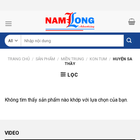
Skip
to
content
Tìm
kiếm:
TRANG CHỦ
/
SẢN PHẨM
/
MIỀN TRUNG
/
KON TUM
/
HUYỆN SA
THẦY
LỌC
Không tìm thấy sản phẩm nào khớp với lựa chọn của bạn.
VIDEO