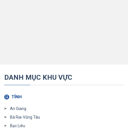
DANH MỤC KHU VỰC
TỈNH
An Giang
Bà Rịa-Vũng Tàu
Bạc Liêu