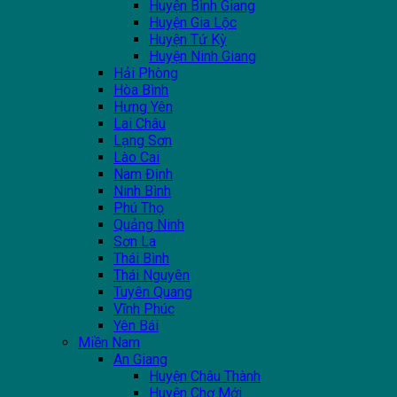
Huyện Bình Giang
Huyện Gia Lộc
Huyện Tứ Kỳ
Huyện Ninh Giang
Hải Phòng
Hòa Bình
Hưng Yên
Lai Châu
Lạng Sơn
Lào Cai
Nam Định
Ninh Bình
Phú Thọ
Quảng Ninh
Sơn La
Thái Bình
Thái Nguyên
Tuyên Quang
Vĩnh Phúc
Yên Bái
Miền Nam
An Giang
Huyện Châu Thành
Huyện Chợ Mới