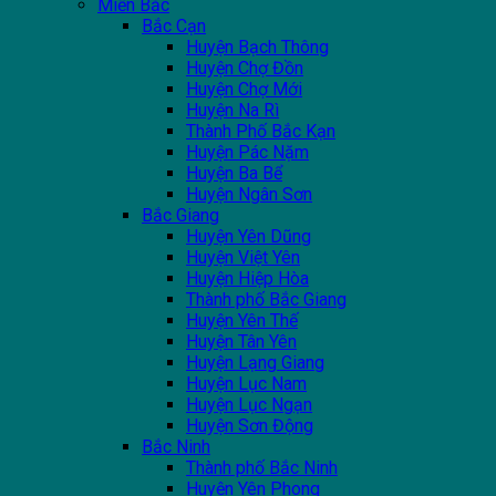
Miền Bắc
Bắc Cạn
Huyện Bạch Thông
Huyện Chợ Đồn
Huyện Chợ Mới
Huyện Na Rì
Thành Phố Bắc Kạn
Huyện Pác Nặm
Huyện Ba Bể
Huyện Ngân Sơn
Bắc Giang
Huyện Yên Dũng
Huyện Việt Yên
Huyện Hiệp Hòa
Thành phố Bắc Giang
Huyện Yên Thế
Huyện Tân Yên
Huyện Lạng Giang
Huyện Lục Nam
Huyện Lục Ngạn
Huyện Sơn Động
Bắc Ninh
Thành phố Bắc Ninh
Huyện Yên Phong