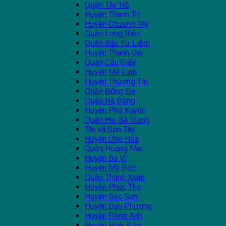
Quận Tây Hồ
Huyện Thanh Trì
Huyện Chương Mỹ
Quận Long Biên
Quận Bắc Từ Liêm
Huyện Thanh Oai
Quận Cầu Giấy
Huyện Mê Linh
Huyện Thường Tín
Quận Đống Đa
Quận Hà Đông
Huyện Phú Xuyên
Quận Hai Bà Trưng
Thị xã Sơn Tây
Huyện Ứng Hòa
Quận Hoàng Mai
Huyện Ba Vì
Huyện Mỹ Đức
Quận Thanh Xuân
Huyện Phúc Thọ
Huyện Sóc Sơn
Huyện Đan Phượng
Huyện Đông Anh
Huyện Hoài Đức