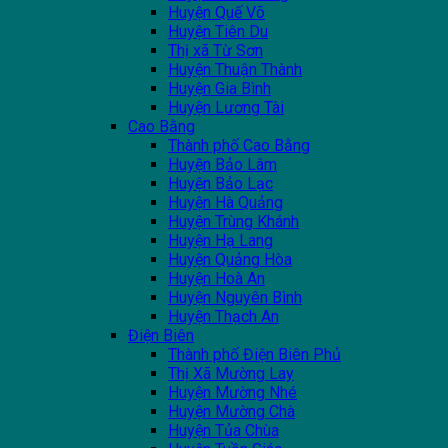
Huyện Quế Võ
Huyện Tiên Du
Thị xã Từ Sơn
Huyện Thuận Thành
Huyện Gia Bình
Huyện Lương Tài
Cao Bằng
Thành phố Cao Bằng
Huyện Bảo Lâm
Huyện Bảo Lạc
Huyện Hà Quảng
Huyện Trùng Khánh
Huyện Hạ Lang
Huyện Quảng Hòa
Huyện Hoà An
Huyện Nguyên Bình
Huyện Thạch An
Điện Biên
Thành phố Điện Biên Phủ
Thị Xã Mường Lay
Huyện Mường Nhé
Huyện Mường Chà
Huyện Tủa Chùa