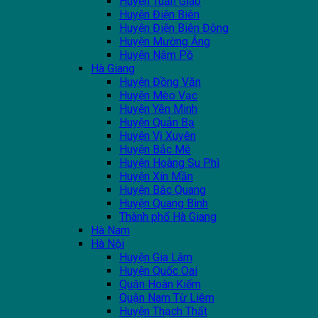
Huyện Tuần Giáo
Huyện Điện Biên
Huyện Điện Biên Đông
Huyện Mường Ảng
Huyện Nậm Pồ
Hà Giang
Huyện Đồng Văn
Huyện Mèo Vạc
Huyện Yên Minh
Huyện Quản Bạ
Huyện Vị Xuyên
Huyện Bắc Mê
Huyện Hoàng Su Phì
Huyện Xín Mần
Huyện Bắc Quang
Huyện Quang Bình
Thành phố Hà Giang
Hà Nam
Hà Nội
Huyện Gia Lâm
Huyện Quốc Oai
Quận Hoàn Kiếm
Quận Nam Từ Liêm
Huyện Thạch Thất