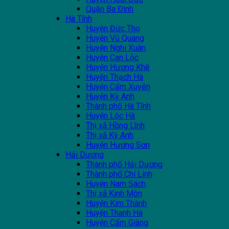
Quận Ba Đình
Hà Tĩnh
Huyện Đức Thọ
Huyện Vũ Quang
Huyện Nghi Xuân
Huyện Can Lộc
Huyện Hương Khê
Huyện Thạch Hà
Huyện Cẩm Xuyên
Huyện Kỳ Anh
Thành phố Hà Tĩnh
Huyện Lộc Hà
Thị xã Hồng Lĩnh
Thị xã Kỳ Anh
Huyện Hương Sơn
Hải Dương
Thành phố Hải Dương
Thành phố Chí Linh
Huyện Nam Sách
Thị xã Kinh Môn
Huyện Kim Thành
Huyện Thanh Hà
Huyện Cẩm Giàng