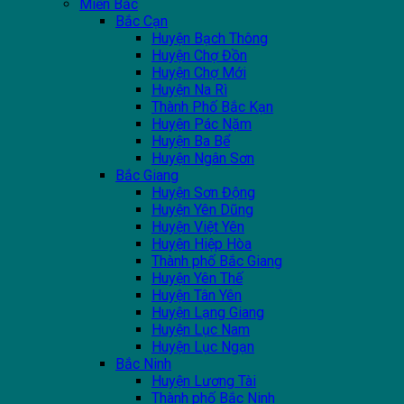
Miền Bắc
Bắc Cạn
Huyện Bạch Thông
Huyện Chợ Đồn
Huyện Chợ Mới
Huyện Na Rì
Thành Phố Bắc Kạn
Huyện Pác Nặm
Huyện Ba Bể
Huyện Ngân Sơn
Bắc Giang
Huyện Sơn Động
Huyện Yên Dũng
Huyện Việt Yên
Huyện Hiệp Hòa
Thành phố Bắc Giang
Huyện Yên Thế
Huyện Tân Yên
Huyện Lạng Giang
Huyện Lục Nam
Huyện Lục Ngạn
Bắc Ninh
Huyện Lương Tài
Thành phố Bắc Ninh