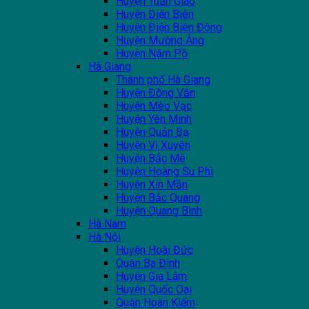
Huyện Tuần Giáo
Huyện Điện Biên
Huyện Điện Biên Đông
Huyện Mường Ảng
Huyện Nậm Pồ
Hà Giang
Thành phố Hà Giang
Huyện Đồng Văn
Huyện Mèo Vạc
Huyện Yên Minh
Huyện Quản Bạ
Huyện Vị Xuyên
Huyện Bắc Mê
Huyện Hoàng Su Phì
Huyện Xín Mần
Huyện Bắc Quang
Huyện Quang Bình
Hà Nam
Hà Nội
Huyện Hoài Đức
Quận Ba Đình
Huyện Gia Lâm
Huyện Quốc Oai
Quận Hoàn Kiếm