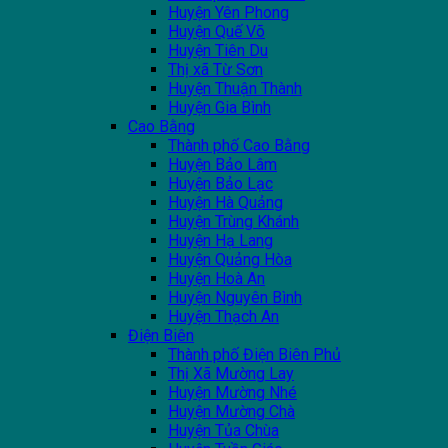
Huyện Yên Phong
Huyện Quế Võ
Huyện Tiên Du
Thị xã Từ Sơn
Huyện Thuận Thành
Huyện Gia Bình
Cao Bằng
Thành phố Cao Bằng
Huyện Bảo Lâm
Huyện Bảo Lạc
Huyện Hà Quảng
Huyện Trùng Khánh
Huyện Hạ Lang
Huyện Quảng Hòa
Huyện Hoà An
Huyện Nguyên Bình
Huyện Thạch An
Điện Biên
Thành phố Điện Biên Phủ
Thị Xã Mường Lay
Huyện Mường Nhé
Huyện Mường Chà
Huyện Tủa Chùa