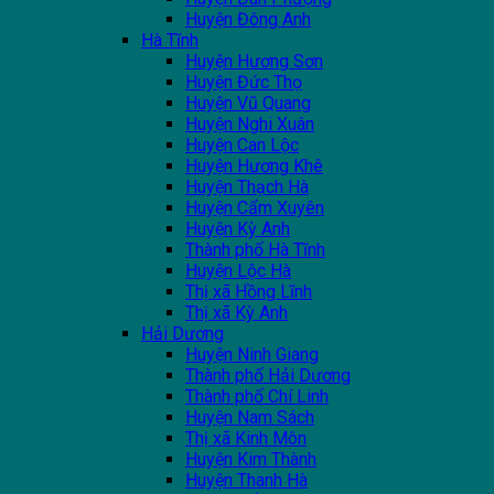
Huyện Đông Anh
Hà Tĩnh
Huyện Hương Sơn
Huyện Đức Thọ
Huyện Vũ Quang
Huyện Nghi Xuân
Huyện Can Lộc
Huyện Hương Khê
Huyện Thạch Hà
Huyện Cẩm Xuyên
Huyện Kỳ Anh
Thành phố Hà Tĩnh
Huyện Lộc Hà
Thị xã Hồng Lĩnh
Thị xã Kỳ Anh
Hải Dương
Huyện Ninh Giang
Thành phố Hải Dương
Thành phố Chí Linh
Huyện Nam Sách
Thị xã Kinh Môn
Huyện Kim Thành
Huyện Thanh Hà