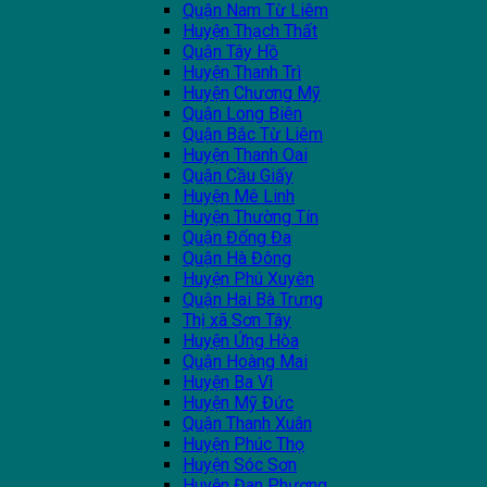
Quận Nam Từ Liêm
Huyện Thạch Thất
Quận Tây Hồ
Huyện Thanh Trì
Huyện Chương Mỹ
Quận Long Biên
Quận Bắc Từ Liêm
Huyện Thanh Oai
Quận Cầu Giấy
Huyện Mê Linh
Huyện Thường Tín
Quận Đống Đa
Quận Hà Đông
Huyện Phú Xuyên
Quận Hai Bà Trưng
Thị xã Sơn Tây
Huyện Ứng Hòa
Quận Hoàng Mai
Huyện Ba Vì
Huyện Mỹ Đức
Quận Thanh Xuân
Huyện Phúc Thọ
Huyện Sóc Sơn
Huyện Đan Phượng