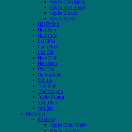
Huyện Cẩm Giàng
Huyện Bình Giang
Huyện Gia Lộc
Huyện Tứ Kỳ
Hải Phòng
Hòa Bình
Hưng Yên
Lai Châu
Lạng Sơn
Lào Cai
Nam Định
Ninh Bình
Phú Thọ
Quảng Ninh
Sơn La
Thái Bình
Thái Nguyên
Tuyên Quang
Vĩnh Phúc
Yên Bái
Miền Nam
An Giang
Huyện Châu Thành
Huyện Chợ Mới